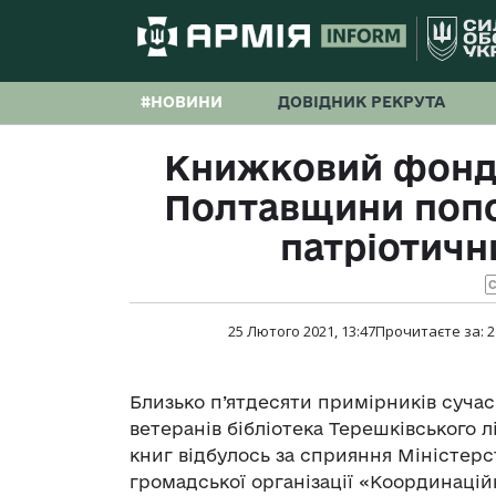
#НОВИНИ
ДОВІДНИК РЕКРУТА
Книжковий фонд 
Полтавщини попо
патріотич
С
25 Лютого 2021, 13:47
Прочитаєте за:
2
Близько п’ятдесяти примірників суча
ветеранів бібліотека Терешківського 
книг відбулось за сприяння Міністерс
громадської організації «Координацій