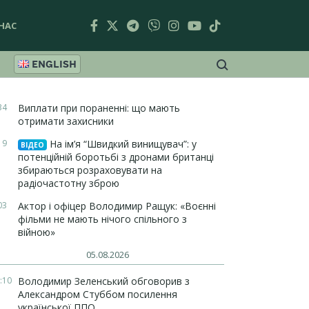
НАС
ENGLISH
34
Виплати при пораненні: що мають
отримати захисники
19
На ім’я “Швидкий винищувач”: у
ВІДЕО
потенційній боротьбі з дронами британці
збираються розраховувати на
радіочастотну зброю
03
Актор і офіцер Володимир Ращук: «Воєнні
фільми не мають нічого спільного з
війною»
05.08.2026
:10
Володимир Зеленський обговорив з
Александром Стуббом посилення
української ППО