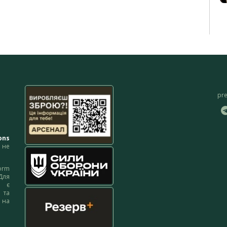
pr
ons
не
orm
Для
м є
 та
 на