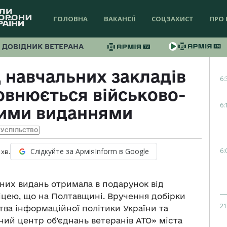
ГОЛОВНА
ВАКАНСІЇ
СОЦЗАХИСТ
ПРО 
ДОВІДНИК ВЕТЕРАНА
навчальних закладів
6:
внюється військово-
6:
ними виданнями
УСПІЛЬСТВО
6:
Слідкуйте за АрміяInform в Google
хв.
сних видань отримала в подарунок від
ліцею, що на Полтавщині. Вручення добірки
21
тва інформаційної політики України та
ний центр об’єднань ветеранів АТО» міста