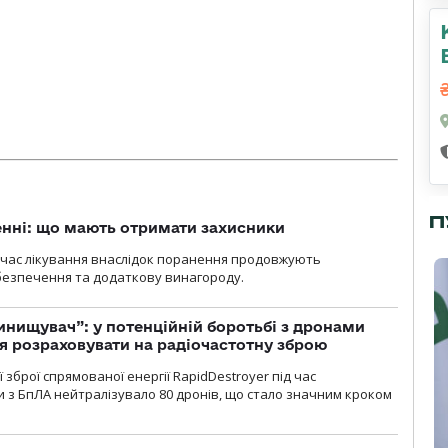
П
нні: що мають отримати захисники
д час лікування внаслідок поранення продовжують
езпечення та додаткову винагороду.
инищувач”: у потенційній боротьбі з дронами
я розраховувати на радіочастотну зброю
зброї спрямованої енергії RapidDestroyer під час
 з БпЛА нейтралізувало 80 дронів, що стало значним кроком