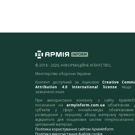
© 2018 - 2026, ІНФОРМАЦІЙНЕ АГЕНТСТВО,
Міністерство оборони України
Контент доступний за ліцензією
Creative Comm
Attribution 4.0 International license
якщо 
зазначено інше.
При використанні контенту з сайту АрміяInf
посилання на
armyinform.com.ua
обов’язкове. 
суб’єктів у сфері онлайн-медіа обов’язкови
розміщення у першому абзаці матеріалу прямого
відкритого для пошукових систем гіперпосилання
цитований матеріал.
Політика користування сайтом АрміяInform
Політика використання файлів cookie