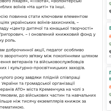
вого лікаря», «Піхота», «Волонтерські
блих воїнів «На щиті» та інші.
ресію повинна стати ключовим елементом
іях українських воїнів-захисників, –
аду «Центр дитячої та юнацької творчості»
Григорович. – І оновлений книжковий фонд у
ну роль.
м доброчинної акції, педагог особливо
о зворотного зв’язку між поколіннями шляхом
чення ветеранів та військовослужбовців
их і культурно-просвітницьких заходів.
улого року завдяки плідній співпраці
України та громадської організації
ранів АТО» міста Кременчука на чолі з
яковим, до військових частин та навчальних
ільше ніж тисячу екземплярів книжок за
 тематикою.