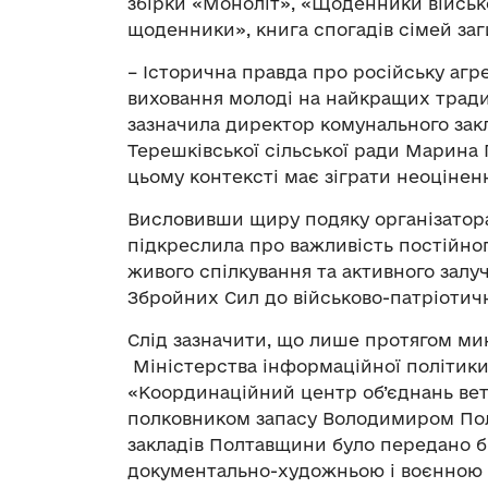
збірки «Моноліт», «Щоденники військо
щоденники», книга спогадів сімей заги
– Історична правда про російську аг
виховання молоді на найкращих традиц
зазначила директор комунального закл
Терешківської сільської ради Марина 
цьому контексті має зіграти неоцінен
Висловивши щиру подяку організатора
підкреслила про важливість постійног
живого спілкування та активного залу
Збройних Сил до військово-патріотичн
Слід зазначити, що лише протягом мин
Міністерства інформаційної політики 
«Координаційний центр об’єднань вете
полковником запасу Володимиром Пол
закладів Полтавщини було передано б
документально-художньою і воєнною