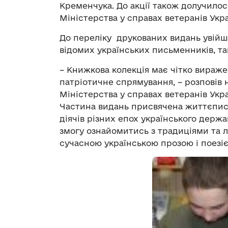
Кременчука. До акції також долучилос
Міністерства у справах ветеранів Укра
До переліку друкованих видань увійш
відомих українських письменників, так
– Книжкова колекція має чітко вираже
патріотичне спрямування, – розповів н
Міністерства у справах ветеранів Укр
Частина видань присвячена життєпису
діячів різних епох українського держ
змогу ознайомитись з традиціями та л
сучасною українською прозою і поезі