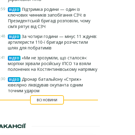
:59
Підтримка родини — один із
ВІДЕО
ключових чинників запобігання СЗЧ: в
Президентській бригаді розповіли, чому
сім’я рятує від СЗЧ
:48
За чотири години — мінус 11 ждунів:
ВІДЕО
артилеристи 110-ї бригади розчистили
шлях для побратимів
:41
«Ми не зрозуміли, що сталося»:
ВІДЕО
морпіхи зірвали російську ІПСО та взяли
полонених на Костянтинівському напрямку
:30
Дронар батальйону «Стриж»
ВІДЕО
ювелірно ліквідував окупанта одним
точним ударом
ВСІ НОВИНИ
АКАНСІЇ