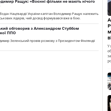
одимир Ращук: «Воєнні фільми не мають нічого
»
бода» Нацгвардії України капітан Володимир Ращук належить
ськових лідерів, чий досвід формувався вже в бою.
А
Р
кий обговорив з Александром Стуббом
м
ької ППО
в
димир Зеленський провів розмову з Президентом Фінляндії
У 
о
з
р