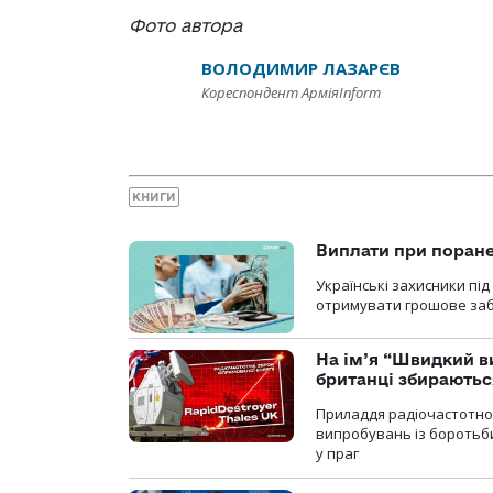
Фото автора
ВОЛОДИМИР ЛАЗАРЄВ
Кореспондент АрміяInform
КНИГИ
Виплати при поране
Українські захисники пі
отримувати грошове заб
На ім’я “Швидкий в
британці збираютьс
Приладдя радіочастотної 
випробувань із боротьби
у праг