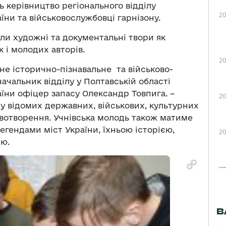
ь керівництво регіонального відділу
20
їни та військовослужбовці гарнізону.
ли художні та документальні твори як
 і молодих авторів.
20
не історично-пізнавальне та військово-
ачальник відділу у Полтавській області
аїни офіцер запасу Олександр Товпига. –
20
 відомих державних, військових, культурних
авотворення. Учнівська молодь також матиме
егендами міст України, їхньою історією,
20
єю.
В