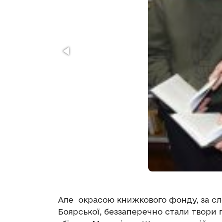
Але окрасою книжкового фонду, за сло
Боярської, беззаперечно стали твори п