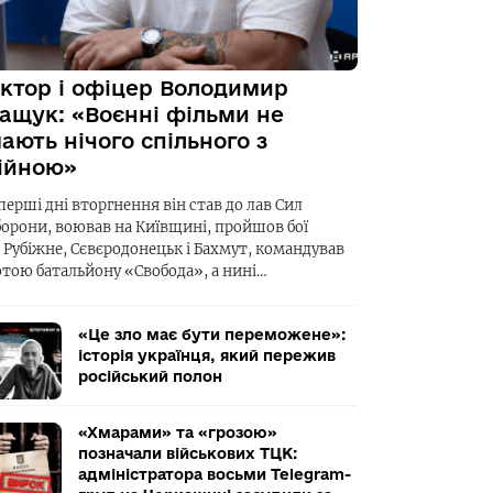
ктор і офіцер Володимир
ащук: «Воєнні фільми не
ають нічого спільного з
ійною»
перші дні вторгнення він став до лав Сил
борони, воював на Київщині, пройшов бої
а Рубіжне, Сєвєродонецьк і Бахмут, командував
отою батальйону «Свобода», а нині…
«Це зло має бути переможене»:
історія українця, який пережив
російський полон
«Хмарами» та «грозою»
позначали військових ТЦК:
адміністратора восьми Telegram-