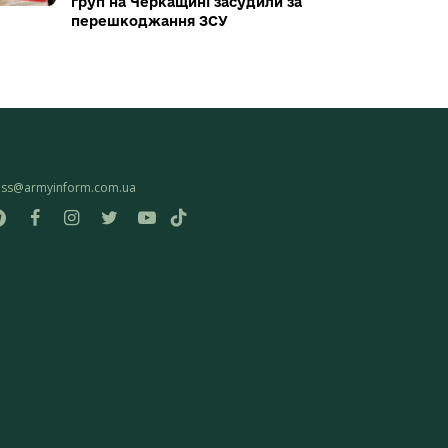
груп на Черкащині засудили за
перешкоджання ЗСУ
ess@armyinform.com.ua