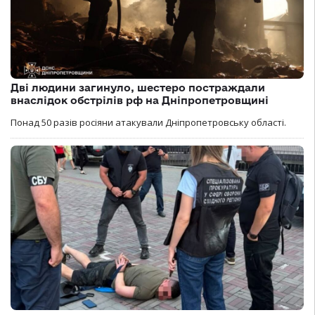
Дві людини загинуло, шестеро постраждали
внаслідок обстрілів рф на Дніпропетровщині
Понад 50 разів росіяни атакували Дніпропетровську області.