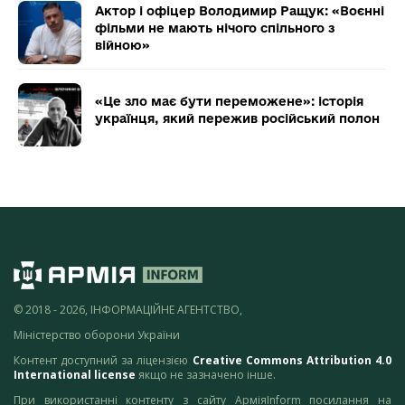
Актор і офіцер Володимир Ращук: «Воєнні
фільми не мають нічого спільного з
війною»
«Це зло має бути переможене»: історія
українця, який пережив російський полон
© 2018 - 2026, ІНФОРМАЦІЙНЕ АГЕНТСТВО,
Міністерство оборони України
Контент доступний за ліцензією
Creative Commons Attribution 4.0
International license
якщо не зазначено інше.
При використанні контенту з сайту АрміяInform посилання на