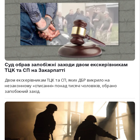
Суд обрав запобіжні заходи двом екскерівникам
ТЦК та СП на Закарпатті
Двом екскерівникам ТЦК та СП, яких ДБР викрило на
незаконному «списанні» понад тисячі чоловіків, обрано
запобіжний захід.