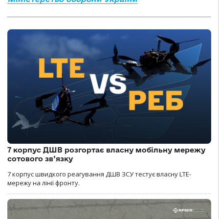
7 корпус ДШВ розгортає власну мобільну мережу
сотового зв’язку
7 корпус швидкого реагування ДШВ ЗСУ тестує власну LTE-
мережу на лінії фронту.