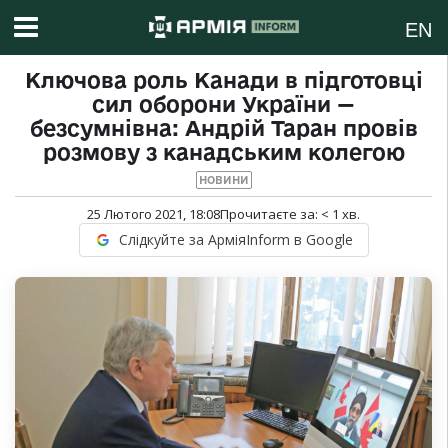
EN
Ключова роль Канади в підготовці
сил оборони України —
безсумнівна: Андрій Таран провів
розмову з канадським колегою
НОВИНИ
25 Лютого 2021, 18:08
Прочитаєте за:
< 1
хв.
Слідкуйте за АрміяInform в Google