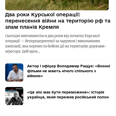
Два роки Курської операції:
перенесення війни на територію рф та
злам планів Кремля
Сьогодні виповнюється два роки від початку Курської
операції — безпрецедентної за задумом і виконанням
кампанії, яка перенесла бойові дії на територію держави-
агресора. Цей крок…
Актор і офіцер Володимир Ращук: «Воєнні
фільми не мають нічого спільного з
війною»
«Це зло має бути переможене»: історія
українця, який пережив російський полон