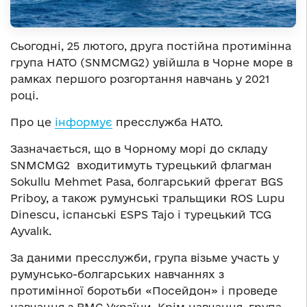
Сьогодні, 25 лютого, друга постійна протимінна
група НАТО (SNMCMG2) увійшла в Чорне море в
рамках першого розгортання навчань у 2021
році.
Про це
інформує
пресслужба НАТО.
Зазначається, що в Чорному морі до складу
SNMCMG2
входитимуть турецький флагман
Sokullu Mehmet Pasa, болгарський фрегат BGS
Priboy, а також румунські тральщики ROS Lupu
Dinescu, іспанські ESPS Tajo і турецький TCG
Ayvalık.
За даними пресслужби, група візьме участь у
румунсько-болгарських навчаннях з
протимінної боротьби «Посейдон» і проведе
навчання з ВМС України. Крім навчання, група