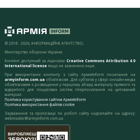
© 2018 - 2026, ІНФОРМАЦІЙНЕ АГЕНТСТВО,
Міністерство оборони України
Контент доступний за ліцензією
Creative Commons Attribution 4.0
International license
якщо не зазначено інше.
При використанні контенту з сайту АрміяInform посилання на
armyinform.com.ua
обов’язкове. Для суб’єктів у сфері онлайн-медіа
обов’язковим є розміщення у першому абзаці матеріалу прямого та
відкритого для пошукових систем гіперпосилання на цитований
матеріал.
Політика користування сайтом АрміяInform
Політика використання файлів cookie
Зауваження та пропозиції по роботі сайту надсилайте на адресу:
webmaster@armyinform.com.ua