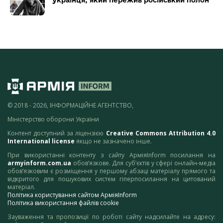
© 2018 - 2026, ІНФОРМАЦІЙНЕ АГЕНТСТВО,
Міністерство оборони України
Контент доступний за ліцензією
Creative Commons Attribution 4.0
International license
якщо не зазначено інше.
При використанні контенту з сайту АрміяInform посилання на
armyinform.com.ua
обов’язкове. Для суб’єктів у сфері онлайн-медіа
обов’язковим є розміщення у першому абзаці матеріалу прямого та
відкритого для пошукових систем гіперпосилання на цитований
матеріал.
Політика користування сайтом АрміяInform
Політика використання файлів cookie
Зауваження та пропозиції по роботі сайту надсилайте на адресу: