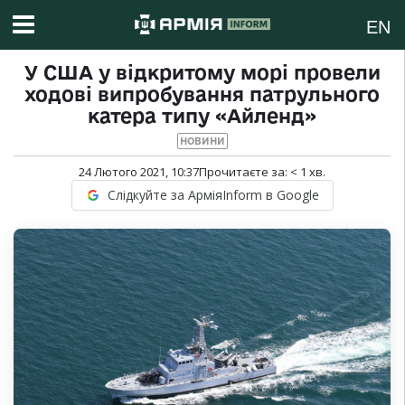
EN
У США у відкритому морі провели
ходові випробування патрульного
катера типу «Айленд»
НОВИНИ
24 Лютого 2021, 10:37
Прочитаєте за:
< 1
хв.
Слідкуйте за АрміяInform в Google