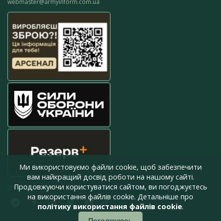
webmaster@armyinform.com.ua
Ми використовуємо файли cookie, щоб забезпечити
вам найкращий досвід роботи на нашому сайті.
Продовжуючи користуватися сайтом, ви погоджуєтесь
press@armyinform.com.ua
на використання файлів cookie. Детальніше про
політику використання файлів cookie
.
Погоджуюсь