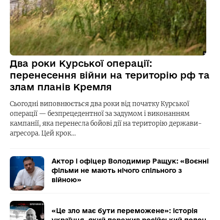
Два роки Курської операції:
перенесення війни на територію рф та
злам планів Кремля
Сьогодні виповнюється два роки від початку Курської
операції — безпрецедентної за задумом і виконанням
кампанії, яка перенесла бойові дії на територію держави-
агресора. Цей крок…
Актор і офіцер Володимир Ращук: «Воєнні
фільми не мають нічого спільного з
війною»
«Це зло має бути переможене»: історія
українця, який пережив російський полон