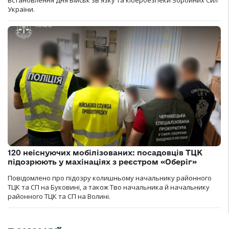
встановлення Дня Військ зв'язку та кібербезпеки Збройних Сил
України.
120 неіснуючих мобілізованих: посадовців ТЦК
підозрюють у махінаціях з реєстром «Оберіг»
Повідомлено про підозру колишньому начальнику районного
ТЦК та СП на Буковині, а також Тво начальника й начальнику
районного ТЦК та СП на Волині.