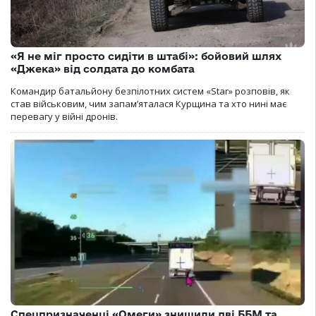
«Я не міг просто сидіти в штабі»: бойовий шлях
«Джека» від солдата до комбата
Командир батальйону безпілотних систем «Star» розповів, як
став військовим, чим запам’яталася Курщина та хто нині має
перевагу у війні дронів.
Спецпризначенці «Омеги» знищили дві ББМ та