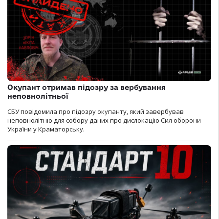
Окупант отримав підозру за вербування
неповнолітньої
СБУ повідомила про підозру окупанту, який завербував
неповнолітню для собору даних про дислокацію Сил оборони
України у Краматорську.