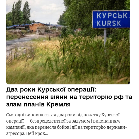
Два роки Курської операції:
перенесення війни на територію рф та
злам планів Кремля
Сьогодні виповнюється два роки від початку Курської
операції — безпрецедентної за задумом і виконанням
кампанії, яка перенесла бойові дії на територію держави-
агресора. Цей крок…