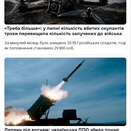
«Треба більше»: у липні кількість вбитих окупантів
трохи перевищила кількість залучених до війська
За минулий місяць було знищено 30 957 російських солдатів, тоді
як поповнення становило 29 800 осіб.
Липень під вогнем: українська ППО збила понад