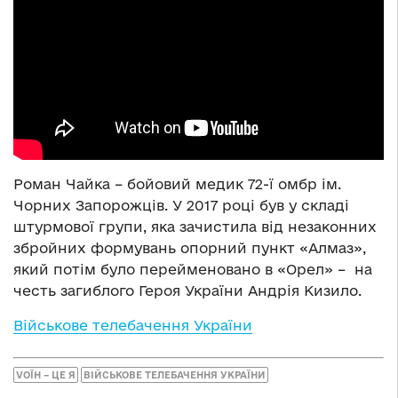
Роман Чайка – бойовий медик 72-ї омбр ім.
Чорних Запорожців. У 2017 році був у складі
штурмової групи, яка зачистила від незаконних
збройних формувань опорний пункт «Алмаз»,
який потім було перейменовано в «Орел» – на
честь загиблого Героя України Андрія Кизило.
Військове телебачення України
VОЇН – ЦЕ Я
ВІЙСЬКОВЕ ТЕЛЕБАЧЕННЯ УКРАЇНИ