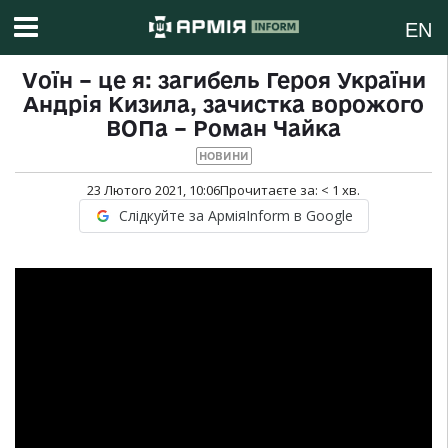
EN
Vоїн – це я: загибель Героя України
Андрія Кизила, зачистка ворожого
ВОПа – Роман Чайка
НОВИНИ
23 Лютого 2021, 10:06
Прочитаєте за:
< 1
хв.
Слідкуйте за АрміяInform в Google