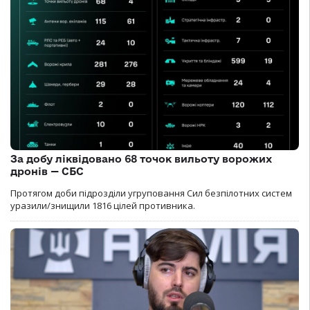
За добу ліквідовано 68 точок вильоту ворожих
дронів — СБС
Протягом доби підрозділи угруповання Сил безпілотних систем
уразили/знищили 1816 цілей противника.