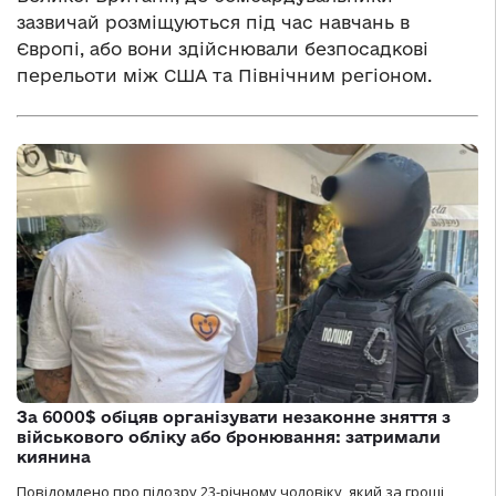
зазвичай розміщуються під час навчань в
Європі, або вони здійснювали безпосадкові
перельоти між США та Північним регіоном.
За 6000$ обіцяв організувати незаконне зняття з
військового обліку або бронювання: затримали
киянина
Повідомлено про підозру 23-річному чоловіку, який за гроші