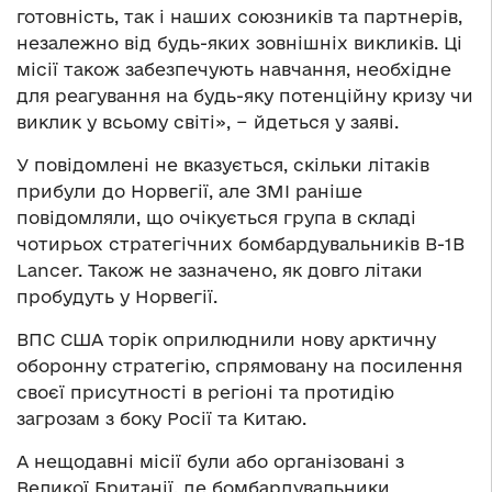
готовність, так і наших союзників та партнерів,
незалежно від будь-яких зовнішніх викликів. Ці
місії також забезпечують навчання, необхідне
для реагування на будь-яку потенційну кризу чи
виклик у всьому світі», − йдеться у заяві.
У повідомлені не вказується, скільки літаків
прибули до Норвегії, але ЗМІ раніше
повідомляли, що очікується група в складі
чотирьох стратегічних бомбардувальників B-1B
Lancer. Також не зазначено, як довго літаки
пробудуть у Норвегії.
ВПС США торік оприлюднили нову арктичну
оборонну стратегію, спрямовану на посилення
своєї присутності в регіоні та протидію
загрозам з боку Росії та Китаю.
А нещодавні місії були або організовані з
Великої Британії, де бомбардувальники