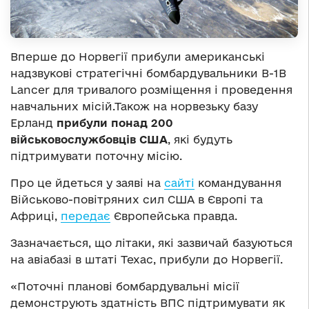
Вперше до Норвегії прибули американські
надзвукові стратегічні бомбардувальники В-1В
Lancer для тривалого розміщення і проведення
навчальних місій.Також на норвезьку базу
Ерланд
прибули понад 200
військовослужбовців США
, які будуть
підтримувати поточну місію.
Про це йдеться у заяві на
сайті
командування
Військово-повітряних сил США в Європі та
Африці,
передає
Європейська правда.
Зазначається, що літаки, які зазвичай базуються
на авіабазі в штаті Техас, прибули до Норвегії.
«Поточні планові бомбардувальні місії
демонструють здатність ВПС підтримувати як