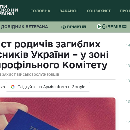
ГОЛОВНА
ВАКАНСІЇ
СОЦЗАХИСТ
ПРО 
ДОВІДНИК ВЕТЕРАНА
ст родичів загиблих
14
ників України – у зоні
профільного Комітету
13
Й ЗАХИСТ ВІЙСЬКОВОСЛУЖБОВЦІВ
13
Слідкуйте за АрміяInform в Google
хв.
13
12