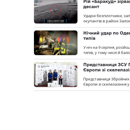
Рій «Баракуд» зірв
десант
Ударні безпілотники, за
окупантів в районі Залі
Нічний удар по Одещ
типів
У ніч на 9 серпня, росій
типів, у тому числі й бал
Представниця ЗСУ 
Європи зі скелелаз
Представниця Збройних 
Європи зі скелелазіння у