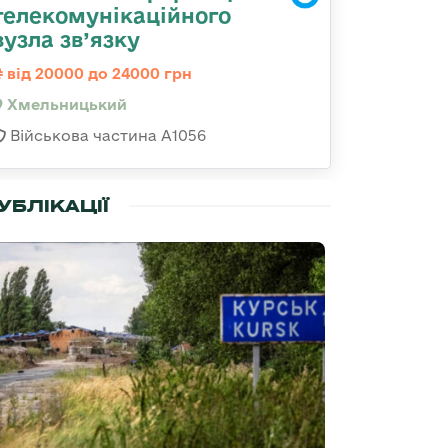
телекомунікаційного
вузла зв’язку
від 20000 до 24000 грн
Хмельницький
Військова частина А1056
УБЛІКАЦІЇ