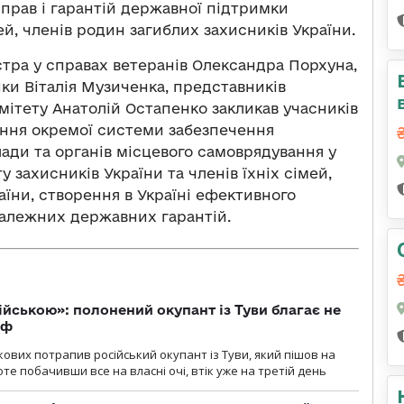
прав і гарантій державної підтримки
мей, членів родин загиблих захисників України.
тра у справах ветеранів Олександра Порхуна,
ики Віталія Музиченка, представників
омітету Анатолій Остапенко закликав учасників
ання окремої системи забезпечення
лади та органів місцевого самоврядування у
у захисників України та членів їхніх сімей,
аїни, створення в Україні ефективного
належних державних гарантій.
ійською»: полонений окупант із Туви благає не
рф
кових потрапив російський окупант із Туви, який пішов на
те побачивши все на власні очі, втік уже на третій день