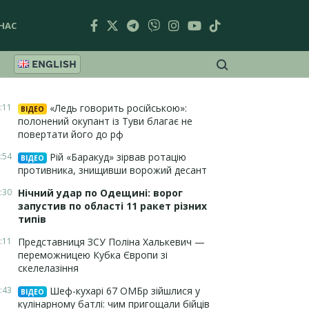
НАС
ENGLISH
:11
«Ледь говорить російською»:
ВІДЕО
полонений окупант із Туви благає не
повертати його до рф
:54
Рій «Баракуд» зірвав ротацію
ВІДЕО
противника, знищивши ворожий десант
:30
Нічний удар по Одещині: ворог
запустив по області 11 ракет різних
типів
:11
Представниця ЗСУ Поліна Халькевич —
переможницею Кубка Європи зі
скелелазіння
:43
Шеф-кухарі 67 ОМБр зійшлися у
ВІДЕО
кулінарному батлі: чим пригощали бійців