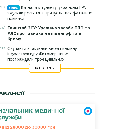
:19
Вигнали з туалету: українські FPV
ВІДЕО
змусили росіянина припуститися фатальної
помилки
:57
Генштаб ЗСУ: Уражено засоби ППО та
РЛС противника на півдні рф та в
Криму
:38
Окупанти атакували вночі цивільну
інфраструктуру Житомирщини:
постраждали троє цивільних
ВСІ НОВИНИ
АКАНСІЇ
Начальник медичної
служби
від 28000 до 30000 грн