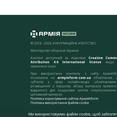
© 2018 - 2026, ІНФОРМАЦІЙНЕ АГЕНТСТВО,
Міністерство оборони України
Контент доступний за ліцензією
Creative Comm
Attribution 4.0 International license
якщо 
зазначено інше.
При використанні контенту з сайту АрміяInf
посилання на
armyinform.com.ua
обов’язкове. 
суб’єктів у сфері онлайн-медіа обов’язкови
розміщення у першому абзаці матеріалу прямого
відкритого для пошукових систем гіперпосилання
цитований матеріал.
Політика користування сайтом АрміяInform
Політика використання файлів cookie
Зауваження та пропозиції по роботі сайту надсилайте
Ми використовуємо файли cookie, щоб забезпе
адресу:
webmaster@armyinform.com.ua