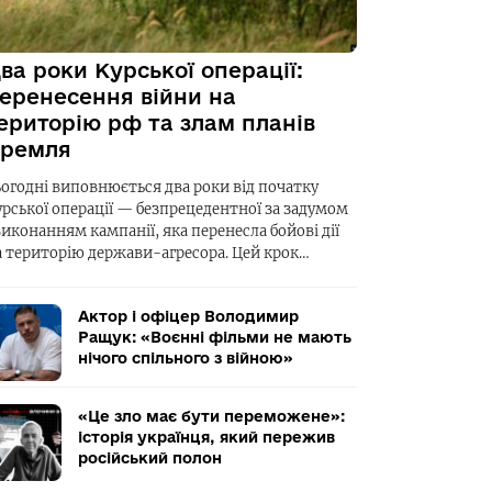
ва роки Курської операції:
еренесення війни на
ериторію рф та злам планів
ремля
ьогодні виповнюється два роки від початку
урської операції — безпрецедентної за задумом
виконанням кампанії, яка перенесла бойові дії
а територію держави-агресора. Цей крок…
Актор і офіцер Володимир
Ращук: «Воєнні фільми не мають
нічого спільного з війною»
«Це зло має бути переможене»:
історія українця, який пережив
російський полон