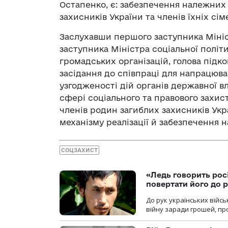
Остапенко, є: забезпечення належних 
захисників України та членів їхніх сі
Заслухавши першого заступника Мініс
заступника Міністра соціальної політ
громадських організацій, голова підк
засідання до співпраці для напрацюв
узгодженості дій органів державної в
сфері соціального та правового захист
членів родин загиблих захисників Укр
механізму реалізації й забезпечення 
СОЦЗАХИСТ
«Ледь говорить рос
повертати його до 
До рук українських війсь
війну заради грошей, про