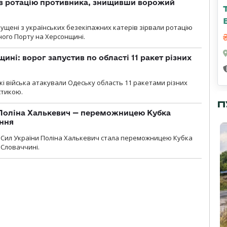
ав ротацію противника, знищивши ворожий
пущені з українських безекіпажних катерів зірвали ротацію
зного Порту на Херсонщині.
ині: ворог запустив по області 11 ракет різних
ські війська атакували Одеську область 11 ракетами різних
істикою.
П
Поліна Халькевич — переможницею Кубка
іння
Сил України Поліна Халькевич стала переможницею Кубка
 Словаччині.