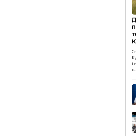
Д
п
т
К
С
К
і 
н