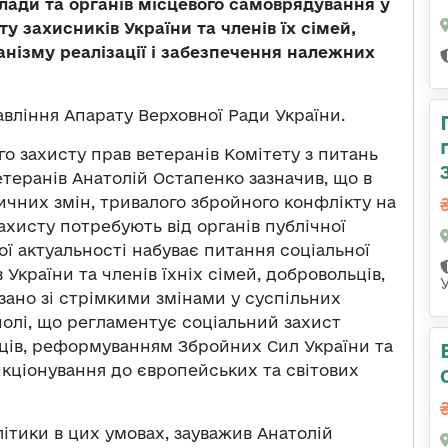
влади та органів місцевого самоврядування у
у захисників України та членів їх сімей,
анізму реалізації і забезпечення належних
вління Апарату Верховної Ради України.
го захисту прав ветеранів Комітету з питань
етеранів Анатолій Остапенко зазначив, що в
ичних змін, тривалого збройного конфлікту на
ахисту потребують від органів публічної
ї актуальності набуває питання соціальної
України та членів їхніх сімей, добровольців,
язано зі стрімкими змінами у суспільних
полі, що регламентує соціальний захист
ців, реформуванням Збройних Сил України та
кціонування до європейських та світових
тики в цих умовах, зауважив Анатолій