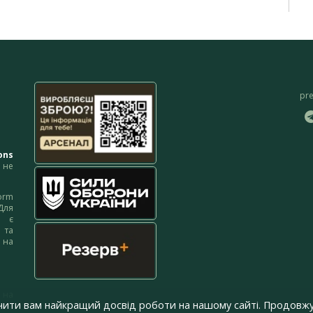
pr
ons
не
orm
Для
м є
 та
 на
 на
чити вам найкращий досвід роботи на нашому сайті. Продовжу