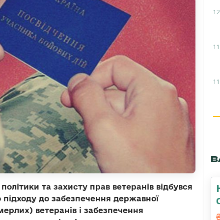
12
11
11
В
 політики та захисту прав ветеранів відбувся
о підходу до забезпечення державної
мерлих) ветеранів і забезпечення