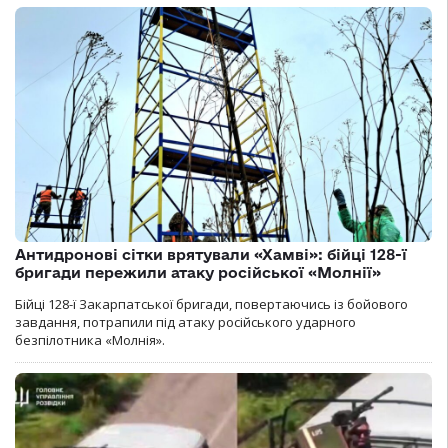
Антидронові сітки врятували «Хамві»: бійці 128-ї
бригади пережили атаку російської «Молнії»
Бійці 128-ї Закарпатської бригади, повертаючись із бойового
завдання, потрапили під атаку російського ударного
безпілотника «Молнія».