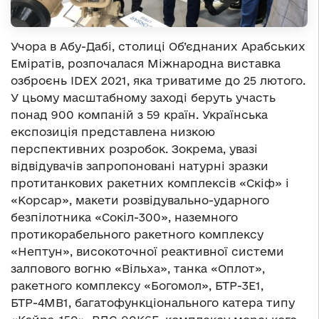
Учора в Абу-Дабі, столиці Об’єднаних Арабських
Еміратів, розпочалася Міжнародна виставка
озброєнь IDEX 2021, яка триватиме до 25 лютого.
У цьому масштабному заході беруть участь
понад 900 компаній з 59 країн. Українська
експозиція представлена низкою
перспективних розробок. Зокрема, увазі
відвідувачів запропоновані натурні зразки
протитанкових ракетних комплексів «Скіф» і
«Корсар», макети розвідувально-ударного
безпілотника «Сокіл-300», наземного
протикорабельного ракетного комплексу
«Нептун», високоточної реактивної системи
залпового вогню «Вільха», танка «Оплот»,
ракетного комплексу «Богомол», БТР-3Е1,
БТР-4МВ1, багатофункціонального катера типу