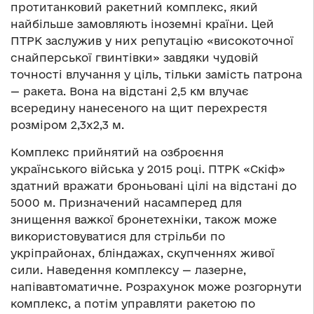
протитанковий ракетний комплекс, який
найбільше замовляють іноземні країни. Цей
ПТРК заслужив у них репутацію «високоточної
снайперської гвинтівки» завдяки чудовій
точності влучання у ціль, тільки замість патрона
— ракета. Вона на відстані 2,5 км влучає
всередину нанесеного на щит перехрестя
розміром 2,3х2,3 м.
Комплекс прийнятий на озброєння
українського війська у 2015 році. ПТРК «Скіф»
здатний вражати броньовані цілі на відстані до
5000 м. Призначений насамперед для
знищення важкої бронетехніки, також може
використовуватися для стрільби по
укріпрайонах, бліндажах, скупченнях живої
сили. Наведення комплексу — лазерне,
напівавтоматичне. Розрахунок може розгорнути
комплекс, а потім управляти ракетою по