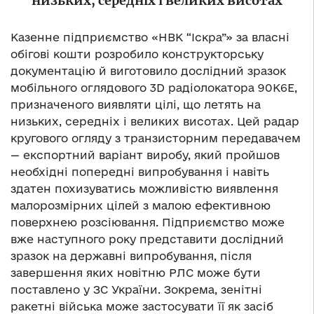
низьких, середніх і великих висотах
Казенне підприємство «НВК “Іскра”» за власні
обігові кошти розробило конструкторську
документацію й виготовило дослідний зразок
мобільного оглядового 3D радіолокатора 90К6Е,
призначеного виявляти цілі, що летять на
низьких, середніх і великих висотах. Цей радар
кругового огляду з транзисторним передавачем
— експортний варіант виробу, який пройшов
необхідні попередні випробування і навіть
здатен похизуватись можливістю виявлення
малорозмірних цілей з малою ефективною
поверхнею розсіювання. Підприємство може
вже наступного року представити дослідний
зразок на державні випробування, після
завершення яких новітню РЛС може бути
поставлено у ЗС України. Зокрема, зенітні
ракетні війська може застосувати її як засіб