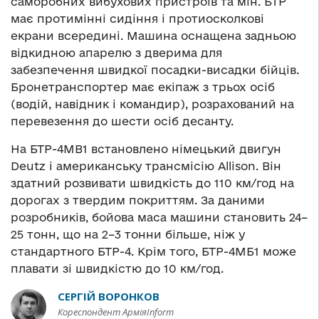
саморобних вибухових пристроїв та мін. БТР
має протимінні сидіння і протиосколкові
екрани всередині. Машина оснащена задньою
відкидною апарелю з дверима для
забезпечення швидкої посадки-висадки бійців.
Бронетранспортер має екіпаж з трьох осіб
(водій, навідник і командир), розрахований на
перевезення до шести осіб десанту.
На БТР-4МВ1 встановлено німецький двигун
Deutz і американську трансмісію Allison. Він
здатний розвивати швидкість до 110 км/год на
дорогах з твердим покриттям. За даними
розробників, бойова маса машини становить 24–
25 тонн, що на 2–3 тонни більше, ніж у
стандартного БТР-4. Крім того, БТР-4МБ1 може
плавати зі швидкістю до 10 км/год.
СЕРГІЙ ВОРОНКОВ
Кореспондент АрміяInform