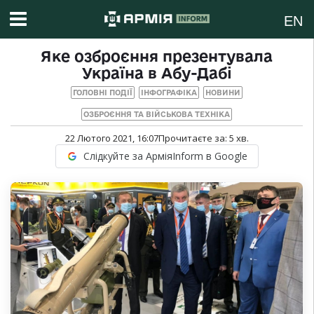
EN
Яке озброєння презентувала
Україна в Абу-Дабі
ГОЛОВНІ ПОДІЇ
ІНФОГРАФІКА
НОВИНИ
ОЗБРОЄННЯ ТА ВІЙСЬКОВА ТЕХНІКА
22 Лютого 2021, 16:07
Прочитаєте за:
5
хв.
Слідкуйте за АрміяInform в Google