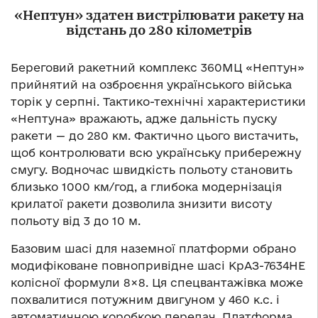
«Нептун» здатен вистрілювати ракету на
відстань до 280 кілометрів
Береговий ракетний комплекс 360МЦ «Нептун»
прийнятий на озброєння українського війська
торік у серпні. Тактико-технічні характеристики
«Нептуна» вражають, адже дальність пуску
ракети — до 280 км. Фактично цього вистачить,
щоб контролювати всю українську прибережну
смугу. Водночас швидкість польоту становить
близько 1000 км/год, а глибока модернізація
крилатої ракети дозволила знизити висоту
польоту від 3 до 10 м.
Базовим шасі для наземної платформи обрано
модифіковане повнопривідне шасі КрАЗ-7634НЕ
колісної формули 8×8. Ця спецвантажівка може
похвалитися потужним двигуном у 460 к.с. і
автоматичною коробкою передач. Платформа