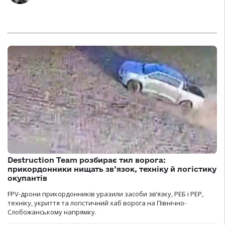
Destruction Team розбирає тил ворога:
прикордонники нищать зв’язок, техніку й логістику
окупантів
FPV-дрони прикордонників уразили засоби зв’язку, РЕБ і РЕР,
техніку, укриття та логістичний хаб ворога на Північно-
Слобожанському напрямку.