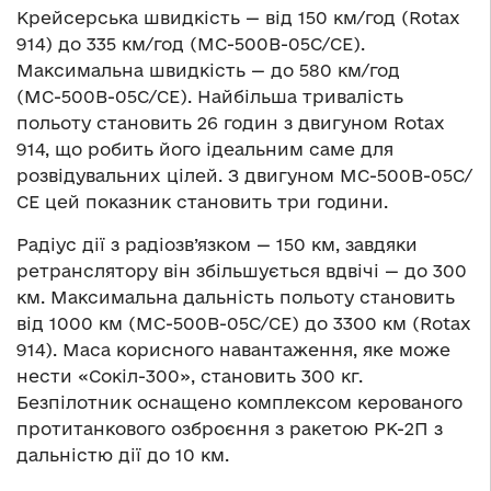
Крейсерська швидкість — від 150 км/год (Rotax
914) до 335 км/год (МС-500В-05С/СE).
Максимальна швидкість — до 580 км/год
(МС-500В-05С/СE). Найбільша тривалість
польоту становить 26 годин з двигуном Rotax
914, що робить його ідеальним саме для
розвідувальних цілей. З двигуном МС-500В-05С/
СE цей показник становить три години.
Радіус дії з радіозв’язком — 150 км, завдяки
ретранслятору він збільшується вдвічі — до 300
км. Максимальна дальність польоту становить
від 1000 км (МС-500В-05С/СE) до 3300 км (Rotax
914). Маса корисного навантаження, яке може
нести «Сокіл-300», становить 300 кг.
Безпілотник оснащено комплексом керованого
протитанкового озброєння з ракетою РК-2П з
дальністю дії до 10 км.