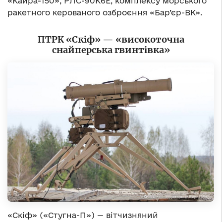
«Кайра-150», РЛС-90К6Е, комплексу морського
ракетного керованого озброєння «Бар’єр-ВК».
ПТРК «Скіф»
—
«високоточна
снайперська гвинтівка»
«Скіф» («Стугна-П») — вітчизняний