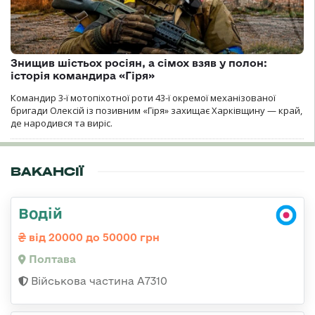
Знищив шістьох росіян, а сімох взяв у полон:
історія командира «Гіря»
Командир 3-ї мотопіхотної роти 43-ї окремої механізованої
бригади Олексій із позивним «Гіря» захищає Харківщину — край,
де народився та виріс.
ВАКАНСІЇ
Водій
від 20000 до 50000 грн
Полтава
Військова частина A7310