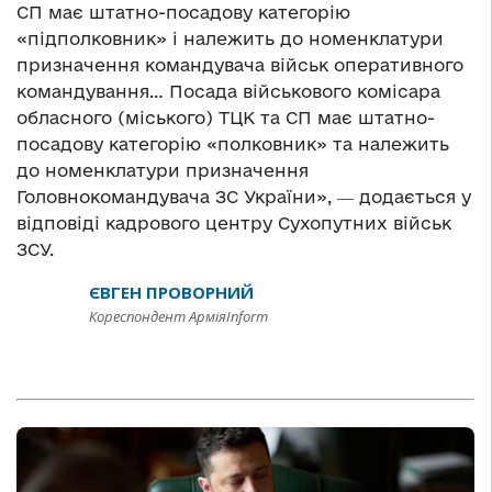
СП має штатно-посадову категорію
«підполковник» і належить до номенклатури
призначення командувача військ оперативного
командування… Посада військового комісара
обласного (міського) ТЦК та СП має штатно-
посадову категорію «полковник» та належить
до номенклатури призначення
Головнокомандувача ЗС України», ― додається у
відповіді кадрового центру Сухопутних військ
ЗСУ.
ЄВГЕН ПРОВОРНИЙ
Кореспондент АрміяInform