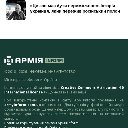
«Це зло має бути переможене»: історія
українця, який пережив російський полон
© 2018 - 2026, ІНФОРМАЦІЙНЕ АГЕНТСТВО,
Міністерство оборони України
Контент доступний за ліцензією
Creative Commons Attribution 4.0
International license
якщо не зазначено інше.
При використанні контенту з сайту АрміяInform посилання на
armyinform.com.ua
обов’язкове. Для суб’єктів у сфері онлайн-медіа
обов’язковим є розміщення у першому абзаці матеріалу прямого та
відкритого для пошукових систем гіперпосилання на цитований
матеріал.
Політика користування сайтом АрміяInform
Політика використання файлів cookie