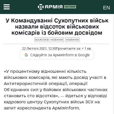
EN
У Командуванні Сухопутних військ
назвали відсоток військових
комісарів із бойовим досвідом
ВАЖЛИВІ НОВИНИ
НОВИНИ
22 Лютого 2021, 12:30
Прочитаєте за:
< 1
хв.
Слідкуйте за АрміяInform в Google
«У процентному відношенні кількість
військових комісарів, які мають досвід участі в
Антитерористичній операції, операції
Об`єднаних сил у бойових військових частинах
становить сто відсотків», ― йдеться у відповіді
кадрового центру Сухопутних військ ЗСУ на
запит кореспондента АрміяInform.