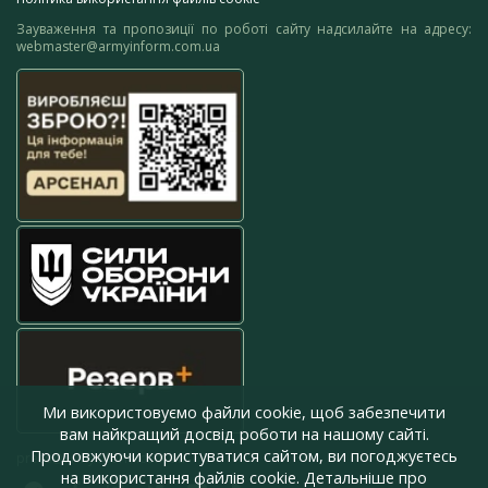
Зауваження та пропозиції по роботі сайту надсилайте на адресу:
webmaster@armyinform.com.ua
Ми використовуємо файли cookie, щоб забезпечити
вам найкращий досвід роботи на нашому сайті.
Продовжуючи користуватися сайтом, ви погоджуєтесь
press@armyinform.com.ua
на використання файлів cookie. Детальніше про