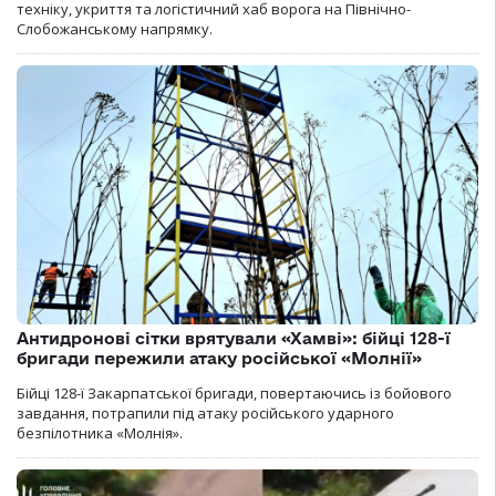
техніку, укриття та логістичний хаб ворога на Північно-
Слобожанському напрямку.
Антидронові сітки врятували «Хамві»: бійці 128-ї
бригади пережили атаку російської «Молнії»
Бійці 128-ї Закарпатської бригади, повертаючись із бойового
завдання, потрапили під атаку російського ударного
безпілотника «Молнія».