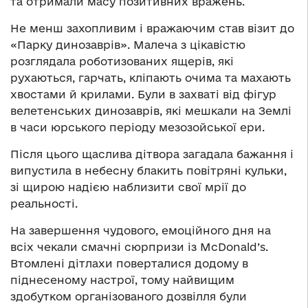
та отримали масу позитивних вражень.
Не менш захопливим і вражаючим став візит до
«Парку динозаврів». Малеча з цікавістю
розглядала роботизованих ящерів, які
рухаються, гарчать, кліпають очима та махають
хвостами й крилами. Були в захваті від фігур
велетенських динозаврів, які мешкали на Землі
в часи юрського періоду мезозойської ери.
Після цього щаслива дітвора загадала бажання і
випустила в небесну блакить повітряні кульки,
зі щирою надією наблизити свої мрії до
реальності.
На завершення чудового, емоційного дня на
всіх чекали смачні сюрпризи із McDonald’s.
Втомлені дітлахи поверталися додому в
піднесеному настрої, тому найвищим
здобутком організованого дозвілля були