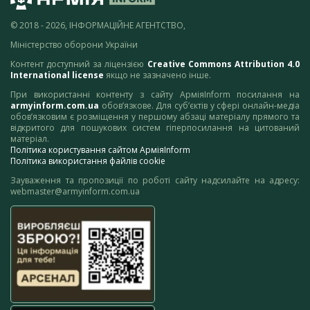
© 2018 - 2026, ІНФОРМАЦІЙНЕ АГЕНТСТВО,
Міністерство оборони України
Контент доступний за ліцензією
Creative Commons Attribution 4.0
International license
якщо не зазначено інше.
При використанні контенту з сайту АрміяInform посилання на
armyinform.com.ua
обов’язкове. Для суб’єктів у сфері онлайн-медіа
обов’язковим є розміщення у першому абзаці матеріалу прямого та
відкритого для пошукових систем гіперпосилання на цитований
матеріал.
Політика користування сайтом АрміяInform
Політика використання файлів cookie
Зауваження та пропозиції по роботі сайту надсилайте на адресу:
webmaster@armyinform.com.ua