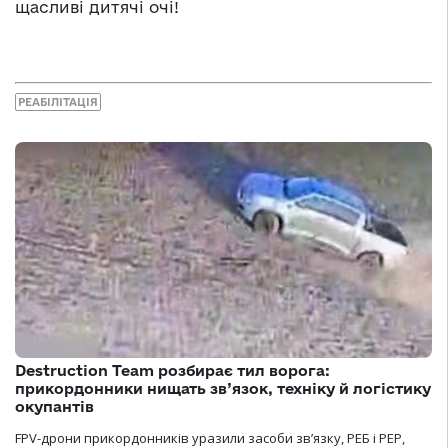
щасливі дитячі очі!
РЕАБІЛІТАЦІЯ
Destruction Team розбирає тил ворога:
прикордонники нищать зв’язок, техніку й логістику
окупантів
FPV-дрони прикордонників уразили засоби зв’язку, РЕБ і РЕР,