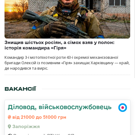
Знищив шістьох росіян, а сімох взяв у полон:
історія командира «Гіря»
Командир 3-ї мотопіхотної роти 43-ї окремої механізованої
бригади Олексій із позивним «Гіря» захищає Харківщину — край,
де народився та виріс.
ВАКАНСІЇ
Діловод, військовослужбовець
від 21000 до 51000 грн
Запоріжжя