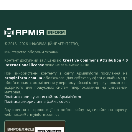
© 2018 - 2026, ІНФОРМАЦІЙНЕ АГЕНТСТВО,
Міністерство оборони України
Контент доступний за ліцензією
Creative Commons Attribution 4.0
International license
якщо не зазначено інше.
При використанні контенту з сайту АрміяInform посилання на
armyinform.com.ua
обов’язкове. Для суб’єктів у сфері онлайн-медіа
обов’язковим є розміщення у першому абзаці матеріалу прямого та
відкритого для пошукових систем гіперпосилання на цитований
матеріал.
Політика користування сайтом АрміяInform
Політика використання файлів cookie
Зауваження та пропозиції по роботі сайту надсилайте на адресу:
webmaster@armyinform.com.ua