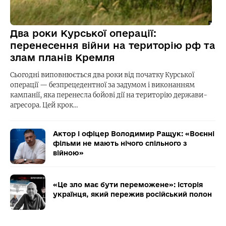
Два роки Курської операції:
перенесення війни на територію рф та
злам планів Кремля
Сьогодні виповнюється два роки від початку Курської
операції — безпрецедентної за задумом і виконанням
кампанії, яка перенесла бойові дії на територію держави-
агресора. Цей крок…
Актор і офіцер Володимир Ращук: «Воєнні
фільми не мають нічого спільного з
війною»
«Це зло має бути переможене»: історія
українця, який пережив російський полон