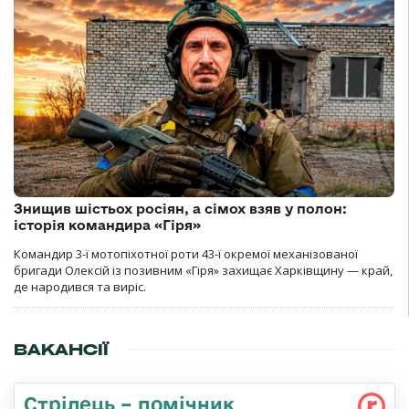
Знищив шістьох росіян, а сімох взяв у полон:
історія командира «Гіря»
Командир 3-ї мотопіхотної роти 43-ї окремої механізованої
бригади Олексій із позивним «Гіря» захищає Харківщину — край,
де народився та виріс.
ВАКАНСІЇ
Стрілець – помічник