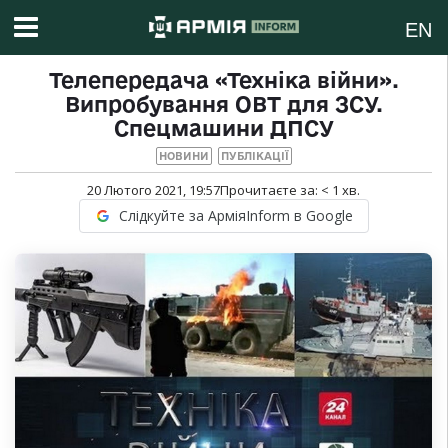
EN
Телепередача «Техніка війни».
Випробування ОВТ для ЗСУ.
Спецмашини ДПСУ
НОВИНИ
ПУБЛІКАЦІЇ
20 Лютого 2021, 19:57
Прочитаєте за:
< 1
хв.
Слідкуйте за АрміяInform в Google