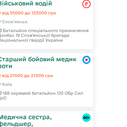
Військовий водій
від 55000 до 125000 грн
Слов'янськ
Батальйон спеціального призначення
Донбас 18 Слов'янської бригади
Національної гвардії України
Старший бойовий медик
роти
від 21000 до 21000 грн
Київ
168 окремий батальйон 120 ОБр Cил
ТрО
Медична сестра,
фельдшер,