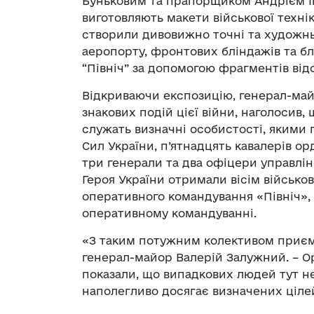
Буньковим та прапорщиком Андрієм Ів
виготовляють макети військової технік
створили дивовижно точні та художн
аеропорту, фронтових бліндажів та б
“Північ” за допомогою фрагментів від
Відкриваючи експозицію, генерал-май
знакових подій цієї війни, наголосив
служать визначні особистості, якими
Сил України, п’ятнадцять кавалерів орд
три генерали та два офіцери управлін
Героя України отримали вісім військо
оперативного командування «Північ», 
оперативному командуванні.
«З таким потужним колективом приємн
генерал-майор Валерій Залужний. – Ор
показали, що випадкових людей тут не
наполегливо досягає визначених ціле