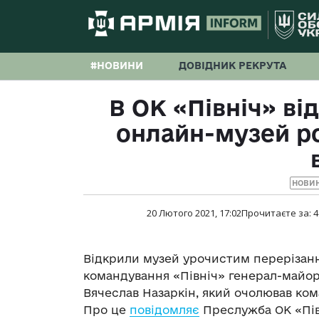
#НОВИНИ
ДОВІДНИК РЕКРУТА
В ОК «Північ» ві
онлайн-музей ро
НОВИ
20 Лютого 2021, 17:02
Прочитаєте за:
4
Відкрили музей урочистим перерізан
командування «Північ» генерал-майор
Вячеслав Назаркін, який очолював ком
Про це
повідомляє
Преслужба ОК «Пів