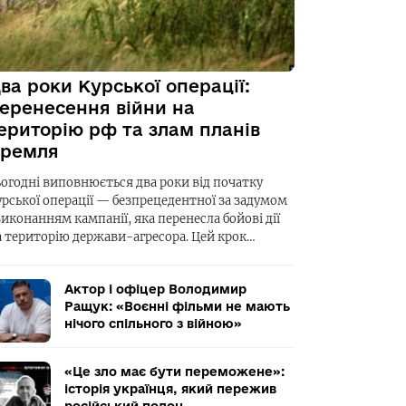
ва роки Курської операції:
еренесення війни на
ериторію рф та злам планів
ремля
ьогодні виповнюється два роки від початку
урської операції — безпрецедентної за задумом
виконанням кампанії, яка перенесла бойові дії
а територію держави-агресора. Цей крок…
Актор і офіцер Володимир
Ращук: «Воєнні фільми не мають
нічого спільного з війною»
«Це зло має бути переможене»:
історія українця, який пережив
російський полон