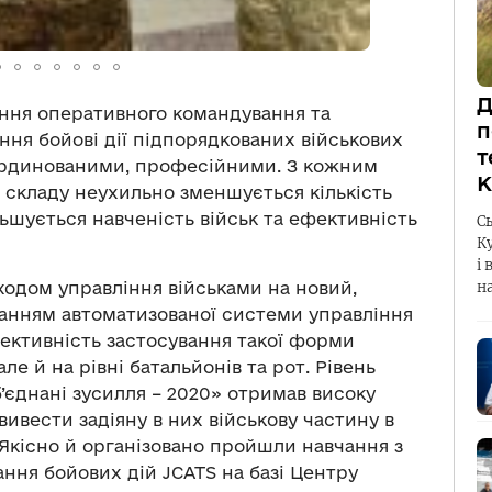
Д
ення оперативного командування та
п
ння бойові дії підпорядкованих військових
т
ординованими, професійними. З кожним
К
 складу неухильно зменшується кількість
льшується навченість військ та ефективність
С
К
і 
одом управління військами на новий,
н
ванням автоматизованої системи управління
фективність застосування такої форми
ле й на рівні батальйонів та рот. Рівень
б’єднані зусилля – 2020» отримав високу
вивести задіяну в них військову частину в
. Якісно й організовано пройшли навчання з
ння бойових дій JCATS на базі Центру