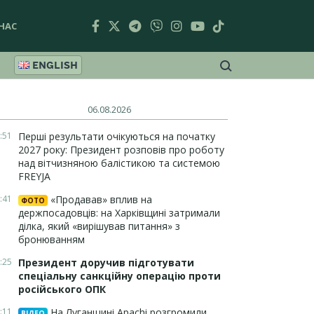
НАС
ENGLISH
06.08.2026
:51
Перші результати очікуються на початку
2027 року: Президент розповів про роботу
над вітчизняною балістикою та системою
FREYJA
:41
«Продавав» вплив на
ФОТО
держпосадовців: на Харківщині затримали
ділка, який «вирішував питання» з
бронюванням
:25
Президент доручив підготувати
спеціальну санкційну операцію проти
російського ОПК
:11
На Луганщині Apachi розгромили
ВІДЕО