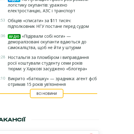
логістику окупантів: уражено
електростанцію, АЗС і транспорт
:53
Обіцяв «списати» за $11 тисяч:
підполковник НГУ постане перед судом
:36
«Підірвали собі ноги» —
АУДІО
деморалізовані окупанти вдаються до
самокаліцтва, щоб не йти у штурми
:28
Ностальгія за пломбіром і виправдання
росії коштували студенту семи років
тюрми: у Харкові засуджено «блогера»
:10
Викрито «батюшку» — зрадника: агент фсб
отримав 15 років ув’язнення
ВСІ НОВИНИ
АКАНСІЇ