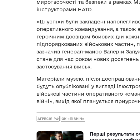
миротворчості та безпеки в рамках Mult
інструкторами НАТО.
«Ці успіхи були закладені наполеглив
оперативного командування, а також в
героїчним досвідом бойових дій кожн
підпорядкованих військових частин, по
зазначив генерал-майор Валерій Залуж
стане для нас роком нових досягнень т
застосування військ.
Матеріали музею, після доопрацюванн
будуть опубліковані у вигляді ілюстр
військові частини оперативного коман
війні», вихід якої планується приуроч
АГРЕСІЯ РФ
ОК «ПІВНІЧ»
Перші результати о
розповів про робот