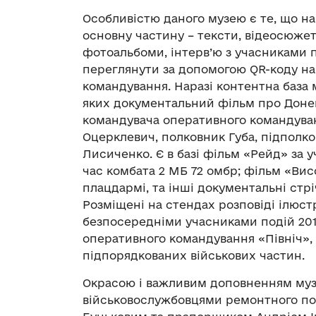
Особливістю даного музею є те, що на
основну частину – тексти, відеосюжет
фотоальбоми, інтерв’ю з учасниками п
переглянути за допомогою QR-коду н
командування. Наразі контентна база 
яких документальний фільм про Донец
командувача оперативного командуван
Оцерклевич, полковник Губа, підполко
Лисиченко. Є в базі фільм «Рейд» за 
час комбата 2 МБ 72 омбр; фільм «Вис
плацдармі, та інші документальні стрі
Розміщені на стендах розповіді ілюс
безпосередніми учасниками подій 2014
оперативного командування «Північ», 
підпорядкованих військових частин.
Окрасою і важливим доповненням музею
військовослужбовцями ремонтного п