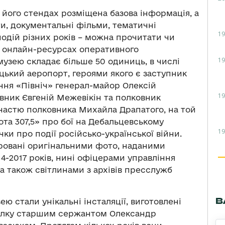
 його стендах розміщена базова інформація, а
и, документальні фільми, тематичні
19
одій різних років – можна прочитати чи
а онлайн-ресурсах оперативного
19
музею складає більше 50 одиниць, в числі
ький аеропорт, героями якого є заступник
ня «Північ» генерал-майор Олексій
19
вник Євгеній Межевікін та полковник
участю полковника Михайла Драпатого, на той
ота 307,5» про бої на Дебальцевському
19
чки про події російсько-української війни.
тровані оригінальними фото, наданими
-2017 років, нині офіцерами управління
а також світлинами з архівів пресслужб
В
 стали унікальні інсталяції, виготовлені
олку старшим сержантом Олександр