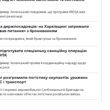
димир Зеленський повідомив, що програма FREYJA вже
ної реалізації.
а держпосадовців: на Харківщині затримали
ував питання» з бронюванням
и посередника, який брав гроші за бронювання.
підготувати спеціальну санкційну операцію
 ОПК
димир Зеленський провів координаційну нараду щодо
 росії.
i розгромили логістику окупантів: уражено
С і транспорт
1-ї окремої аеромобільної Слобожанської бригади на
 по ключових об’єктах логістики російських військ.