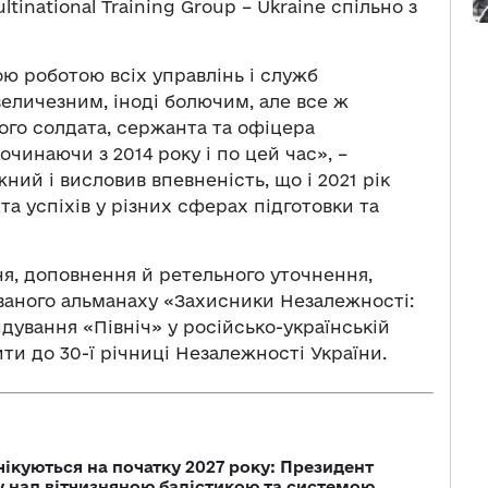
inational Training Group – Ukraine спільно з
ою роботою всіх управлінь і служб
еличезним, іноді болючим, але все ж
ого солдата, сержанта та офіцера
чинаючи з 2014 року і по цей час», –
ний і висловив впевненість, що і 2021 рік
а успіхів у різних сферах підготовки та
я, доповнення й ретельного уточнення,
ованого альманаху «Захисники Незалежності:
дування «Північ» у російсько-українській
ити до 30-ї річниці Незалежності України.
чікуються на початку 2027 року: Президент
у над вітчизняною балістикою та системою