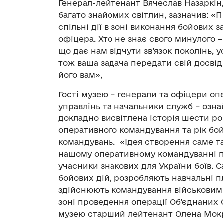
Генерал-лейтенант Вячеслав Назаркін
багато знайомих світлин, зазначив: «
спільні дії в зоні виконання бойових 
офіцера. Хто не знає свого минулого –
що дає нам відчути зв’язок поколінь, у
тож ваша задача передати свій досвід
його вам»,
Гості музею – генерали та офіцери оп
управлінь та начальники служб – озна
докладно висвітлена історія шести рок
оперативного командування та рік бой
командувань. «Ідея створення саме та
нашому оперативному командуванні 
учасники знакових для України боїв. С
бойових дій, розробляють навчальні п
здійснюють командування військовими
зоні проведення операції Об’єднаних С
музею старший лейтенант Олена Мок