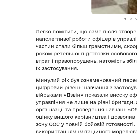
Легко помітити, що саме після створ
наполегливої роботи офіцерів управлі
частин стали більш грамотними, ско
роком ретельної підготовки особового
втрат і правопорушень, натомість збі
їх застосування.
Минулий рік був ознаменований перех
цифровий рівень: навчання з застосу
військами «Дзвін» показали високу е
управління не лише на рівні бригади, а
організації та проведення навчань «О
оцінку вищого керівництва і дозволив 
зону ООС у повній бойовій готовності
використанням імітаційного моделюва