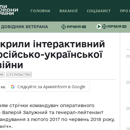
ГОЛОВНА
ВАКАНСІЇ
СОЦЗАХИСТ
ПРО 
ДОВІДНИК ВЕТЕРАНА
дкрили інтерактивний
сійсько-української
20
війни
НИ
СУСПІЛЬСТВО
20
Слідкуйте за АрміяInform в Google
хв.
ням стрічки командувач оперативного
20
 Валерій Залужний та генерал-лейтенант
андування з лютого 2017 по червень 2018 року.
ніч».
20