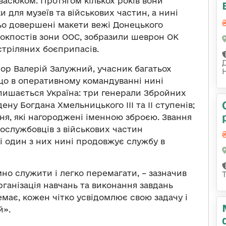
асюком. Протягом кількох років вони
и для музеїв та військових частин, а нині
ьо довершені макети вежі Донецького
локпостів зони ООС, зобразили шеврон ОК
стріляних боєприпасів.
ор Валерій Залужний, учасник багатьох
, що в оперативному командуванні нині
 пишається Україна: три генерали Збройних
ену Богдана Хмельницького ІІІ та ІІ ступенів;
ня, які нагороджені іменною зброєю. Звання
вослужбовців з військових частин
і один з них нині продовжує службу в
о служити і легко перемагати, – зазначив
ганізація навчань та виконання завдань
має, кожен чітко усвідомлює свою задачу і
й».