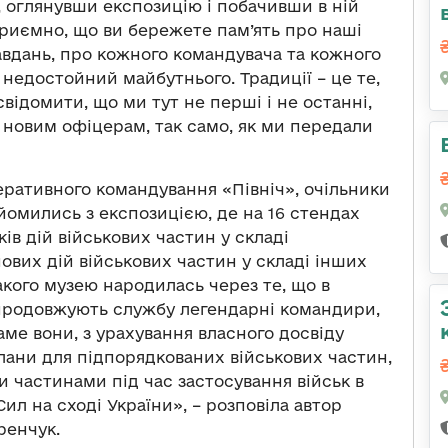
, оглянувши експозицію і побачивши в ній
Приємно, що ви бережете пам’ять про наші
завдань, про кожного командувача та кожного
 недостойний майбутнього. Традиції – це те,
свідомити, що ми тут не перші і не останні,
 новим офіцерам, так само, як ми передали
еративного командування «Північ», очільники
йомились з експозицією, де на 16 стендах
ів дій військових частин у складі
ових дій військових частин у складі інших
кого музею народилась через те, що в
продовжують службу легендарні командири,
аме вони, з урахування власного досвіду
лани для підпорядкованих військових частин,
 частинами під час застосування військ в
ил на сході України», – розповіла автор
ренчук.