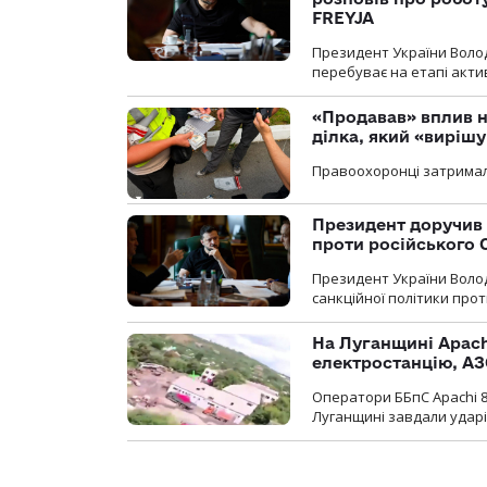
FREYJA
Президент України Воло
перебуває на етапі актив
«Продавав» вплив н
ділка, який «виріш
Правоохоронці затримал
Президент доручив 
проти російського
Президент України Воло
санкційної політики проти
На Луганщині Apach
електростанцію, АЗ
Оператори ББпС Apachi 8
Луганщині завдали ударів