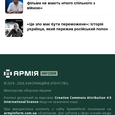
фільми не мають нічого спільного з
війною»
«Це зло має бути переможене»: історія
українця, який пережив російський полон
© 2018 - 2026, ІНФОРМАЦІЙНЕ АГЕНТСТВО,
Міністерство оборони України
Контент доступний за ліцензією
Creative Commons Attribution 4.0
International license
якщо не зазначено інше.
При використанні контенту з сайту АрміяInform посилання на
armyinform.com.ua
обов’язкове. Для суб’єктів у сфері онлайн-медіа