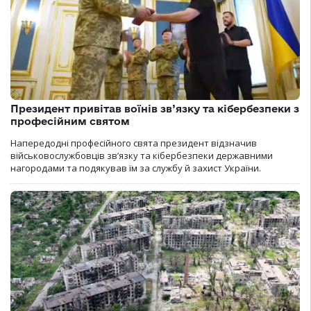
Президент привітав воїнів зв’язку та кібербезпеки з
професійним святом
Напередодні професійного свята президент відзначив
військовослужбовців зв’язку та кібербезпеки державними
нагородами та подякував їм за службу й захист України.