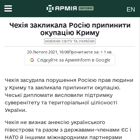
EN
Чехія закликала Росію припинити
окупацію Криму
НОВИНИ СВІТУ ТА УКРАЇНИ
20 Лютого 2021, 16:06
Прочитаєте за:
< 1
хв.
Слідкуйте за АрміяInform в Google
Чехія засудила порушення Росією прав людини
у Криму та закликала припинити окупацію.
Чеські дипломати висловили підтримку
суверенітету та територіальної цілісності
України.
Чехія не визнає анексію українського
півострова та разом з державами-членами ЄС і
НАТО й іншими міжнародними партнерами