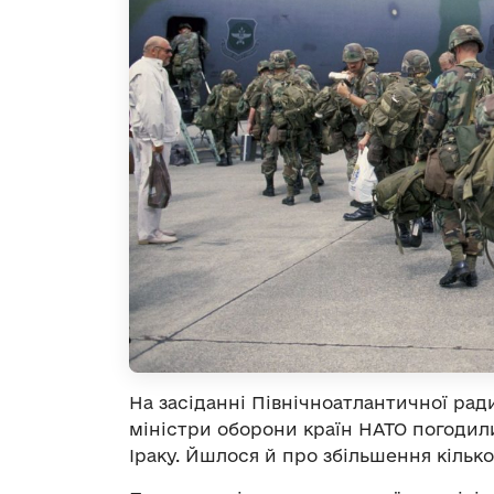
На засіданні Північноатлантичної рад
міністри оборони країн НАТО погодил
Іраку. Йшлося й про збільшення кілько