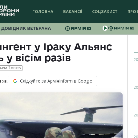
ГОЛОВНА
ВАКАНСІЇ
СОЦЗАХИСТ
ПРО 
ДОВІДНИК ВЕТЕРАНА
нгент у Іраку Альянс
 у вісім разів
20
АРМІЇ СВІТУ
Слідкуйте за АрміяInform в Google
1
хв.
20
20
20