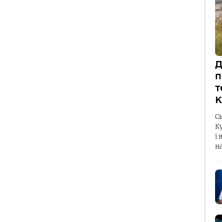
Д
п
т
К
С
К
і 
н