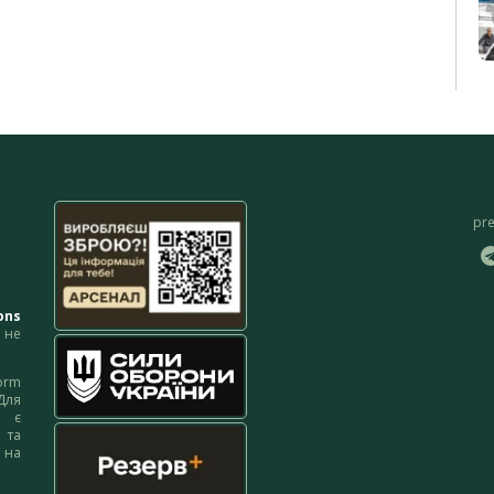
pr
ons
не
orm
Для
м є
 та
 на