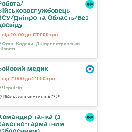
Робота/
Військовослужбовець
ЗСУ/Дніпро та Область/Без
досвіду
від 20100 до 120000 грн
Старі Кодаки, Дніпропетровська
область
Бойовий медик
від 21000 до 21000 грн
Чернігів
Військова частина А7328
Командиp танка (з
pакетно-гарматним
озброєнням),