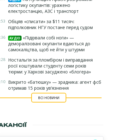
логістику окупантів: уражено
електростанцію, АЗС і транспорт
:53
Обіцяв «списати» за $11 тисяч:
підполковник НГУ постане перед судом
:36
«Підірвали собі ноги» —
АУДІО
деморалізовані окупанти вдаються до
самокаліцтва, щоб не йти у штурми
:28
Ностальгія за пломбіром і виправдання
росії коштували студенту семи років
тюрми: у Харкові засуджено «блогера»
:10
Викрито «батюшку» — зрадника: агент фсб
отримав 15 років ув’язнення
ВСІ НОВИНИ
АКАНСІЇ