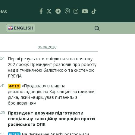
НАС
ENGLISH
06.08.2026
:51
Перші результати очікуються на початку
2027 року: Президент розповів про роботу
над вітчизняною балістикою та системою
FREYJA
:41
«Продавав» вплив на
ФОТО
держпосадовців: на Харківщині затримали
ділка, який «вирішував питання» з
бронюванням
:25
Президент доручив підготувати
спеціальну санкційну операцію проти
російського ОПК
:11
На Луганщині Apachi розгромили
ВІДЕО