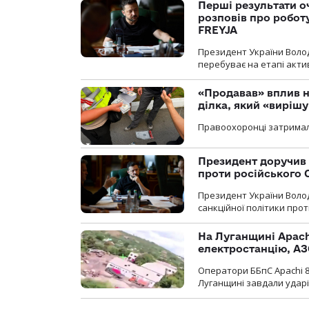
Перші результати о
розповів про робот
FREYJA
Президент України Воло
перебуває на етапі актив
«Продавав» вплив н
ділка, який «виріш
Правоохоронці затримал
Президент доручив 
проти російського
Президент України Воло
санкційної політики проти
На Луганщині Apach
електростанцію, АЗ
Оператори ББпС Apachi 8
Луганщині завдали ударів