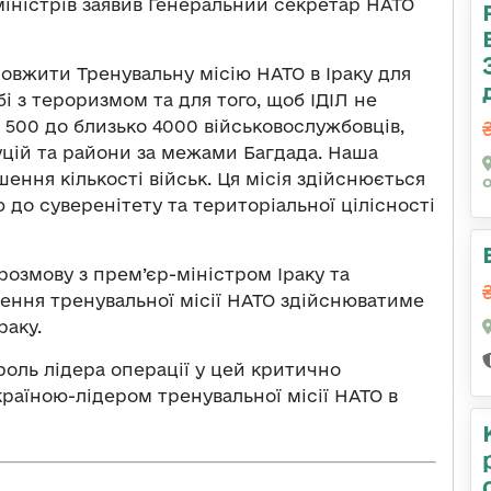
 міністрів заявив Генеральний секретар НАТО
овжити Тренувальну місію НАТО в Іраку для
і з тероризмом та для того, щоб ІДІЛ не
з 500 до близько 4000 військовослужбовців,
уцій та райони за межами Багдада. Наша
шення кількості військ. Ця місія здійснюється
ю до суверенітету та територіальної цілісності
розмову з прем’єр-міністром Іраку та
рення тренувальної місії НАТО здійснюватиме
раку.
 роль лідера операції у цей критично
країною-лідером тренувальної місії НАТО в