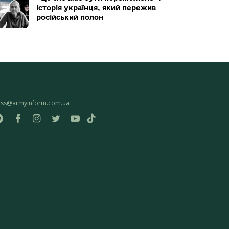
історія українця, який пережив
російський полон
ess@armyinform.com.ua