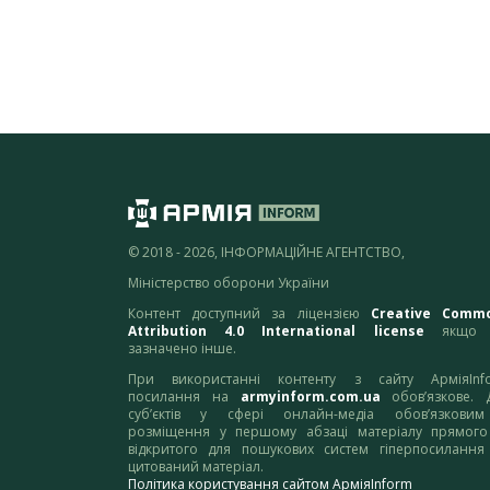
© 2018 - 2026, ІНФОРМАЦІЙНЕ АГЕНТСТВО,
Міністерство оборони України
Контент доступний за ліцензією
Creative Comm
Attribution 4.0 International license
якщо 
зазначено інше.
При використанні контенту з сайту АрміяInf
посилання на
armyinform.com.ua
обов’язкове. 
суб’єктів у сфері онлайн-медіа обов’язкови
розміщення у першому абзаці матеріалу прямого
відкритого для пошукових систем гіперпосилання
цитований матеріал.
Політика користування сайтом АрміяInform