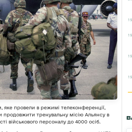
19
19
19
19
и, яке провели в режимі телеконференції,
и продовжити тренувальну місію Альянсу в
В
сті військового персоналу до 4000 осіб.