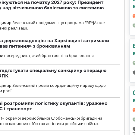
чікуються на початку 2027 року: Президент
у над вітчизняною балістикою та системою
димир Зеленський повідомив, що програма FREYJA вже
ної реалізації.
а держпосадовців: на Харківщині затримали
ував питання» з бронюванням
и посередника, який брав гроші за бронювання.
підготувати спеціальну санкційну операцію
 ОПК
димир Зеленський провів координаційну нараду щодо
 росії.
i розгромили логістику окупантів: уражено
С і транспорт
1-ї окремої аеромобільної Слобожанської бригади на
 по ключових об’єктах логістики російських військ.