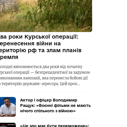
ва роки Курської операції:
еренесення війни на
ериторію рф та злам планів
ремля
ьогодні виповнюється два роки від початку
урської операції — безпрецедентної за задумом
виконанням кампанії, яка перенесла бойові дії
а територію держави-агресора. Цей крок…
Актор і офіцер Володимир
Ращук: «Воєнні фільми не мають
нічого спільного з війною»
«Це зло має бути переможене»: