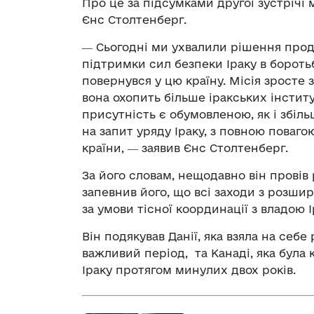
Про це за підсумками другої зустрічі
Єнс Столтенберг.
― Сьогодні ми ухвалили рішення прод
підтримки сил безпеки Іраку в боротьб
повернувся у цю країну. Місія зросте 
вона охопить більше іракських інстит
присутність є обумовленою, як і збіль
на запит уряду Іраку, з повною поваго
країни, ― заявив Єнс Столтенберг.
За його словам, нещодавно він провів 
запевнив його, що всі заходи з розши
за умови тісної координації з владою І
Він подякував Данії, яка взяла на себе
важливий період, та Канаді, яка була 
Іраку протягом минулих двох років.