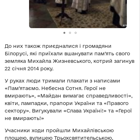
До них також приєдналися і громадяни
Білорусі, які приїхали вшанувати пам’ять свого
земляка Михайла Жизневського, котрий загинув
22 січня 2014 року.
У руках люди тримали плакати з написами
«Пам’ятаємо. Небесна Сотня. Герої не
вмирають», «Майдан вимагає справедливості»,
квіти, лампадки, прапори України та «Правого
сектору». Вигукували «Слава Україні!» та «Герої
не вмирають!»
Учасники ходи пройшли Михайлівською
площею, вулицею Трьохсвятительською,