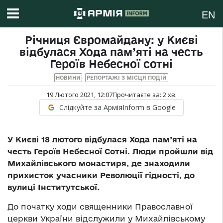
EN
Річниця Євромайдану: у Києві
відбулася Хода пам’яті на честь
Героїв Небесної сотні
НОВИНИ
РЕПОРТАЖІ З МІСЦЯ ПОДІЙ
19 Лютого 2021, 12:07
Прочитаєте за:
2
хв.
Слідкуйте за АрміяInform в Google
У Києві 18 лютого відбулася Хода пам’яті на
честь Героїв Небесної Сотні. Люди пройшли від
Михайлівського монастиря, де знаходили
прихисток учасники Революції гідності, до
вулиці Інститутської.
До початку ходи священники Православної
церкви України відслужили у Михайлівському