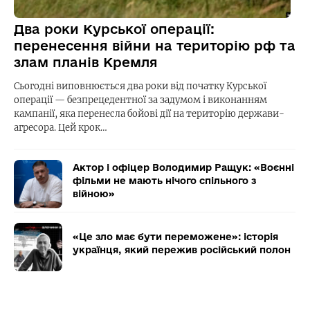
Два роки Курської операції:
перенесення війни на територію рф та
злам планів Кремля
Сьогодні виповнюється два роки від початку Курської
операції — безпрецедентної за задумом і виконанням
кампанії, яка перенесла бойові дії на територію держави-
агресора. Цей крок…
Актор і офіцер Володимир Ращук: «Воєнні
фільми не мають нічого спільного з
війною»
«Це зло має бути переможене»: історія
українця, який пережив російський полон