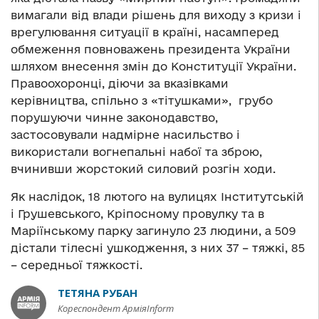
вимагали від влади рішень для виходу з кризи і
врегулювання ситуації в країні, насамперед
обмеження повноважень президента України
шляхом внесення змін до Конституції України.
Правоохоронці, діючи за вказівками
керівництва, спільно з «тітушками», грубо
порушуючи чинне законодавство,
застосовували надмірне насильство і
використали вогнепальні набої та зброю,
вчинивши жорстокий силовий розгін ходи.
Як наслідок, 18 лютого на вулицях Інститутській
і Грушевського, Кріпосному провулку та в
Маріїнському парку загинуло 23 людини, а 509
дістали тілесні ушкодження, з них 37 – тяжкі, 85
– середньої тяжкості.
ТЕТЯНА РУБАН
Кореспондент АрміяInform