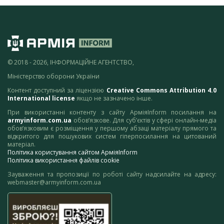
© 2018 - 2026, ІНФОРМАЦІЙНЕ АГЕНТСТВО,
Міністерство оборони України
Контент доступний за ліцензією
Creative Commons Attribution 4.0
International license
якщо не зазначено інше.
При використанні контенту з сайту АрміяInform посилання на
armyinform.com.ua
обов’язкове. Для суб’єктів у сфері онлайн-медіа
обов’язковим є розміщення у першому абзаці матеріалу прямого та
відкритого для пошукових систем гіперпосилання на цитований
матеріал.
Політика користування сайтом АрміяInform
Політика використання файлів cookie
Зауваження та пропозиції по роботі сайту надсилайте на адресу:
webmaster@armyinform.com.ua