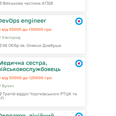
Військова частина А7328
DevOps engineer
від 55000 до 130000 грн
Ужгород
68 ОЄБр ім. Олекси Довбуша
Медична сестра,
військовослужбовець
від 50000 до 120000 грн
Бучач
Третій відділ Чортківського РТЦК та
СП
Оператор, лінійний