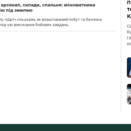
п
, арсенал, склади, спальня: мінометники
т
ію під землею
К
лу «Щит» показали, як влаштований побут та безпека
під час виконання бойових завдань.
С
К
і 
н