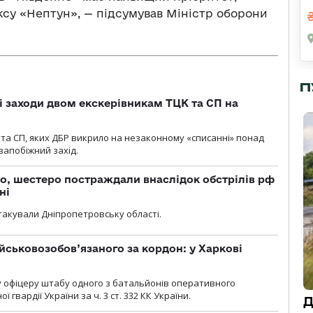
су «Нептун», — підсумував Міністр оборони
П
і заходи двом екскерівникам ТЦК та СП на
та СП, яких ДБР викрило на незаконному «списанні» понад
 запобіжний захід.
о, шестеро постраждали внаслідок обстрілів рф
ні
атакували Дніпропетровську області.
йськовозобов’язаного за кордон: у Харкові
у офіцеру штабу одного з батальйонів оперативного
гвардії України за ч. 3 ст. 332 КК України.
Д