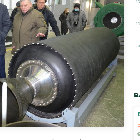
19
19
18
В