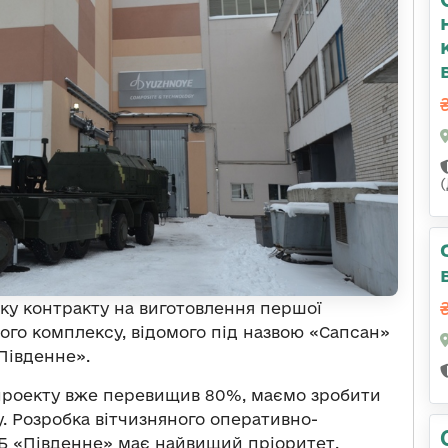
вку контракту на виготовлення першої
ого комплексу, відомого під назвою «Сапсан»
«Південне».
о проекту вже перевищив 80%, маємо зробити
. Розробка вітчизняного оперативно-
КБ «Південне» має найвищий пріоритет,