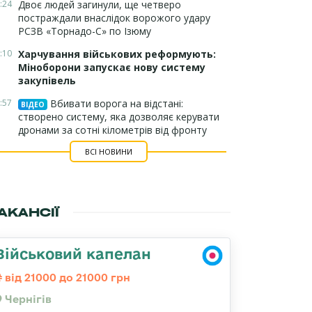
:24
Двоє людей загинули, ще четверо
постраждали внаслідок ворожого удару
РСЗВ «Торнадо-С» по Ізюму
:10
Харчування військових реформують:
Міноборони запускає нову систему
закупівель
:57
Вбивати ворога на відстані:
ВІДЕО
створено систему, яка дозволяє керувати
дронами за сотні кілометрів від фронту
ВСІ НОВИНИ
АКАНСІЇ
Військовий капелан
від 21000 до 21000 грн
Чернігів