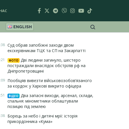
НАС
ENGLISH
:38
Суд обрав запобіжні заходи двом
екскерівникам ТЦК та СП на Закарпатті
:21
Дві людини загинуло, шестеро
ФОТО
постраждали внаслідок обстрілів рф на
Дніпропетровщині
:09
Пообіцяв вивезти військовозобов’язаного
за кордон: у Харкові викрито офіцера
:51
Два запасні виходи, арсенал, склади,
ВІДЕО
спальня: мінометники облаштували
позицію під землею
:38
Борець за небо і дитячі мрії: історія
прикордонника «Кума»