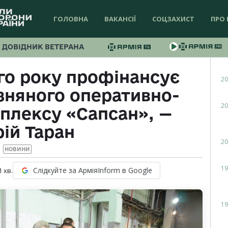
ГОЛОВНА
ВАКАНСІЇ
СОЦЗАХИСТ
ПРО 
ДОВІДНИК ВЕТЕРАНА
го року профінансує
20
зняного оперативно-
20
плексу «Сапсан», —
ій Таран
20
НОВИНИ
19
Слідкуйте за АрміяInform в Google
1
хв.
19