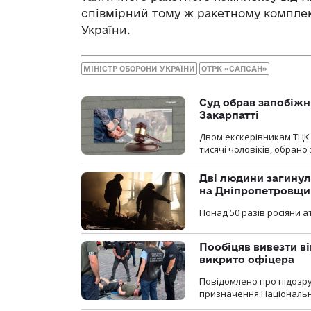
співмірний тому ж ракетному комплек
України.
МІНІСТР ОБОРОНИ УКРАЇНИ
ОТРК «САПСАН»
Суд обрав запобіжн
Закарпатті
Двом екскерівникам ТЦК 
тисячі чоловіків, обрано
Дві людини загинул
на Дніпропетровщи
Понад 50 разів росіяни 
Пообіцяв вивезти ві
викрито офіцера
Повідомлено про підозр
призначення Національної 