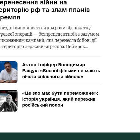
еренесення війни на
ериторію рф та злам планів
ремля
ьогодні виповнюється два роки від початку
урської операції — безпрецедентної за задумом
виконанням кампанії, яка перенесла бойові дії
а територію держави-агресора. Цей крок…
Актор і офіцер Володимир
Ращук: «Воєнні фільми не мають
нічого спільного з війною»
«Це зло має бути переможене»:
історія українця, який пережив
російський полон