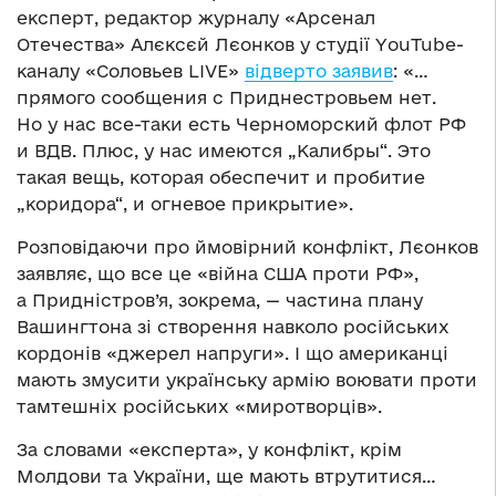
експерт, редактор журналу «Арсенал
Отечества» Алєксєй Лєонков у студії YouTube-
каналу «Соловьев LIVE»
відверто заявив
: «…
прямого сообщения с Приднестровьем нет.
Но у нас все-таки есть Черноморский флот РФ
и ВДВ. Плюс, у нас имеются „Калибры“. Это
такая вещь, которая обеспечит и пробитие
„коридора“, и огневое прикрытие».
Розповідаючи про ймовірний конфлікт, Лєонков
заявляє, що все це «війна США проти РФ»,
а Придністров’я, зокрема, — частина плану
Вашингтона зі створення навколо російських
кордонів «джерел напруги». І що американці
мають змусити українську армію воювати проти
тамтешніх російських «миротворців».
За словами «експерта», у конфлікт, крім
Молдови та України, ще мають втрутитися…