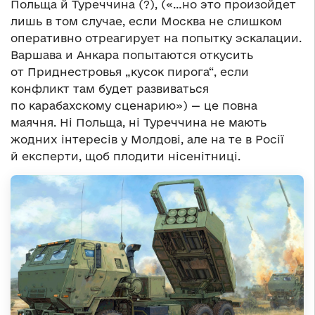
Польща й Туреччина (?), («…но это произойдет
лишь в том случае, если Москва не слишком
оперативно отреагирует на попытку эскалации.
Варшава и Анкара попытаются откусить
от Приднестровья „кусок пирога“, если
конфликт там будет развиваться
по карабахскому сценарию») — це повна
маячня. Ні Польща, ні Туреччина не мають
жодних інтересів у Молдові, але на те в Росії
й експерти, щоб плодити нісенітниці.