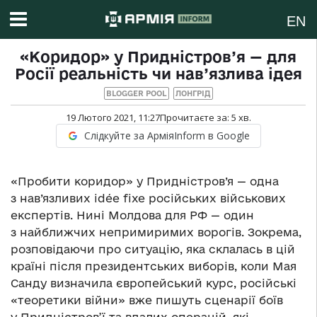
EN
«Коридор» у Придністров’я — для
Росії реальність чи нав’язлива ідея
BLOGGER POOL
ЛОНГРІД
19 Лютого 2021, 11:27
Прочитаєте за:
5
хв.
Слідкуйте за АрміяInform в Google
«Пробити коридор» у Придністров’я — одна
з нав’язливих idée fixe російських військових
експертів. Нині Молдова для РФ — один
з найближчих непримиримих ворогів. Зокрема,
розповідаючи про ситуацію, яка склалась в цій
країні після президентських виборів, коли Мая
Санду визначила європейський курс, російські
«теоретики війни» вже пишуть сценарії боїв