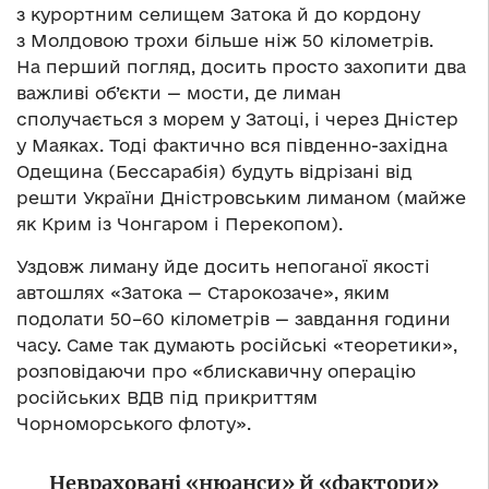
з курортним селищем Затока й до кордону
з Молдовою трохи більше ніж 50 кілометрів.
На перший погляд, досить просто захопити два
важливі об’єкти — мости, де лиман
сполучається з морем у Затоці, і через Дністер
у Маяках. Тоді фактично вся південно-західна
Одещина (Бессарабія) будуть відрізані від
решти України Дністровським лиманом (майже
як Крим із Чонгаром і Перекопом).
Уздовж лиману йде досить непоганої якості
автошлях «Затока — Старокозаче», яким
подолати 50–60 кілометрів — завдання години
часу. Саме так думають російські «теоретики»,
розповідаючи про «блискавичну операцію
російських ВДВ під прикриттям
Чорноморського флоту».
Невраховані «нюанси» й «фактори»