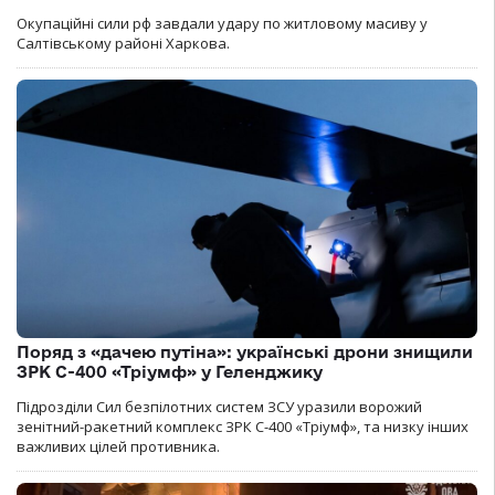
Окупаційні сили рф завдали удару по житловому масиву у
Салтівському районі Харкова.
Поряд з «дачею путіна»: українські дрони знищили
ЗРК С-400 «Тріумф» у Геленджику
Підрозділи Сил безпілотних систем ЗСУ уразили ворожий
зенітний-ракетний комплекс ЗРК С-400 «Тріумф», та низку інших
важливих цілей противника.