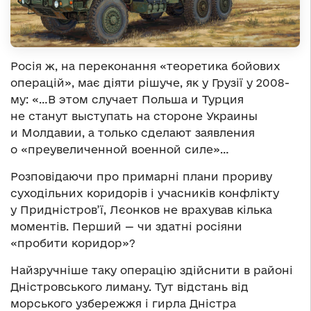
Росія ж, на переконання «теоретика бойових
операцій», має діяти рішуче, як у Грузії у 2008-
му: «…В этом случает Польша и Турция
не станут выступать на стороне Украины
и Молдавии, а только сделают заявления
о «преувеличенной военной силе»…
Розповідаючи про примарні плани прориву
суходільних коридорів і учасників конфлікту
у Придністров’ї, Лєонков не врахував кілька
моментів. Перший — чи здатні росіяни
«пробити коридор»?
Найзручніше таку операцію здійснити в районі
Дністровського лиману. Тут відстань від
морського узбережжя і гирла Дністра