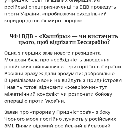
у Придністров’ї та вдалих операцій, які
російські спецпризначенці та ВДВ проведуть
проти України, «пробиваючи суходільний
коридор до своїх миротворців».
ЧФ і ВДВ + «Калибры» — чи вистачить
цього, щоб відрізати Бессарабію?
Одна з перших заяв нового президента
Молдови була про необхідність виведення
російських військових з території їхньої країни.
Росіяни зразу ж дали зрозуміти: добровільно
й цивілізовано вони не вийдуть з Придністров’я
і навіть готові відновити «жевріючий» тут
міжетнічний конфлікт чи розпочати бойову
операцію проти України.
Заяви про «прорив у Придністров’я» з боку
Чорного моря постійно лунають у російських
ЗМІ. Днями відомий російський військовий