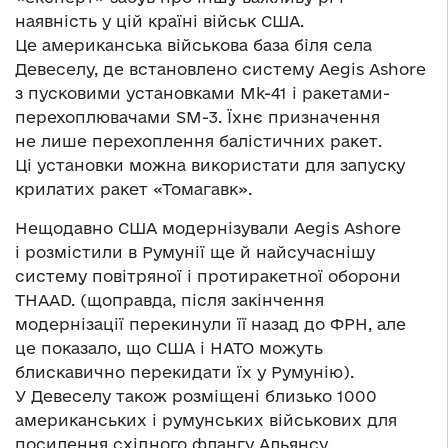
наявність у цій країні військ США.
Це американська військова база біля села
Девеселу, де встановлено систему Aegis Ashore
з пусковими установками Mk-41 і ракетами-
перехоплювачами SM-3. Їхнє призначення
не лише перехоплення балістичних ракет.
Ці установки можна використати для запуску
крилатих ракет «Томагавк».
Нещодавно США модернізували Aegis Ashore
і розмістили в Румунії ще й найсучаснішу
систему повітряної і протиракетної оборони
THAAD. (щоправда, після закінчення
модернізації перекинули її назад до ФРН, але
це показало, що США і НАТО можуть
блискавично перекидати їх у Румунію).
У Девеселу також розміщені близько 1000
американських і румунських військових для
посилення східного флангу Альянсу.