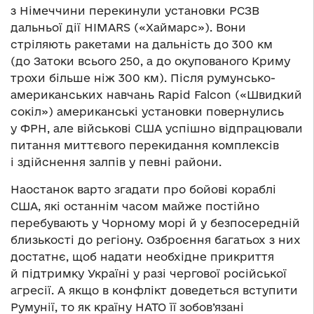
з Німеччини перекинули установки РСЗВ
дальньої дії HIMARS («Хаймарс»). Вони
стріляють ракетами на дальність до 300 км
(до Затоки всього 250, а до окупованого Криму
трохи більше ніж 300 км). Після румунсько-
американських навчань Rapid Falcon («Швидкий
сокіл») американські установки повернулись
у ФРН, але військові США успішно відпрацювали
питання миттєвого перекидання комплексів
і здійснення залпів у певні райони.
Наостанок варто згадати про бойові кораблі
США, які останнім часом майже постійно
перебувають у Чорному морі й у безпосередній
близькості до регіону. Озброєння багатьох з них
достатнє, щоб надати необхідне прикриття
й підтримку Україні у разі чергової російської
агресії. А якщо в конфлікт доведеться вступити
Румунії, то як країну НАТО її зобов’язані