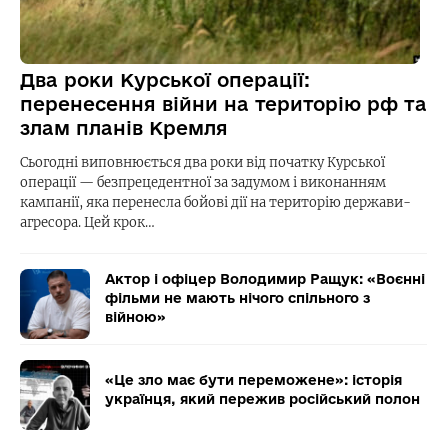
Два роки Курської операції:
перенесення війни на територію рф та
злам планів Кремля
Сьогодні виповнюється два роки від початку Курської
операції — безпрецедентної за задумом і виконанням
кампанії, яка перенесла бойові дії на територію держави-
агресора. Цей крок…
Актор і офіцер Володимир Ращук: «Воєнні
фільми не мають нічого спільного з
війною»
«Це зло має бути переможене»: історія
українця, який пережив російський полон