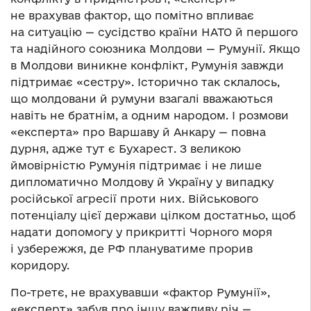
не врахував фактор, що помітно впливає
на ситуацію — сусідство країни НАТО й першого
та надійного союзника Молдови — Румунії. Якщо
в Молдови виникне конфлікт, Румунія завжди
підтримає «сестру». Історично так склалось,
що молдовани й румуни взагалі вважаються
навіть не братнім, а одним народом. І розмови
«експерта» про Варшаву й Анкару — повна
дурня, адже тут є Бухарест. З великою
ймовірністю Румунія підтримає і не лише
дипломатично Молдову й Україну у випадку
російської агресії проти них. Військового
потенціалу цієї держави цілком достатньо, щоб
надати допомогу у прикритті Чорного моря
і узбережжя, де РФ плануватиме прорив
коридору.
По-третє, не врахувавши «фактор Румунії»,
«експерт» забув про іншу важливу річ —