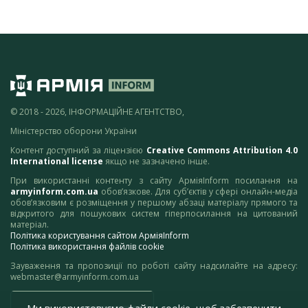
© 2018 - 2026, ІНФОРМАЦІЙНЕ АГЕНТСТВО,
Міністерство оборони України
Контент доступний за ліцензією
Creative Commons Attribution 4.0
International license
якщо не зазначено інше.
При використанні контенту з сайту АрміяInform посилання на
armyinform.com.ua
обов’язкове. Для суб’єктів у сфері онлайн-медіа
обов’язковим є розміщення у першому абзаці матеріалу прямого та
відкритого для пошукових систем гіперпосилання на цитований
матеріал.
Політика користування сайтом АрміяInform
Політика використання файлів cookie
Зауваження та пропозиції по роботі сайту надсилайте на адресу:
webmaster@armyinform.com.ua