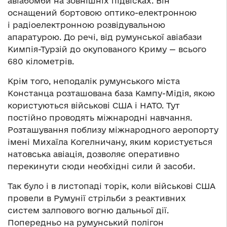
авіабомби на зовнішніх підвісках. Він
оснащений бортовою оптико-електронною
і радіоелектронною розвідувальною
апаратурою. До речі, від румунської авіабази
Кимпія-Турзій до окупованого Криму — всього
680 кілометрів.
Крім того, неподалік румунського міста
Констанца розташована база Кампу-Мідія, якою
користуються військові США і НАТО. Тут
постійно проводять міжнародні навчання.
Розташування поблизу міжнародного аеропорту
імені Михаїла Когелничану, яким користується
натовська авіація, дозволяє оперативно
перекинути сюди необхідні сили й засоби.
Так було і в листопаді торік, коли військові США
провели в Румунії стрільби з реактивних
систем залпового вогню дальньої дії.
Попередньо на румунський полігон