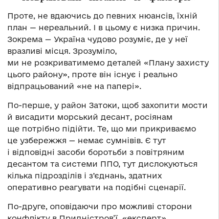
Проте, не вдаючись до певних нюансів, їхній
план — нереальний. І в цьому є низка причин.
Зокрема — Україна чудово розуміє, де у неї
вразливі місця. Зрозуміло,
ми не розкриватимемо деталей «Плану захисту
цього району», проте він існує і реально
відпрацьований «не на папері».
По-перше, у район Затоки, щоб захопити мости
й висадити морський десант, росіянам
ще потрібно підійти. Те, що ми прикриваємо
це узбережжя — немає сумнівів. Є тут
і відповідні засоби боротьби з повітряним
десантом та системи ППО, тут дислокуються
кілька підрозділів і з’єднань, здатних
оперативно реагувати на подібні сценарії.
По-друге, оповідаючи про можливі сторони
конфлікту в Придністров’ї, «експерт»