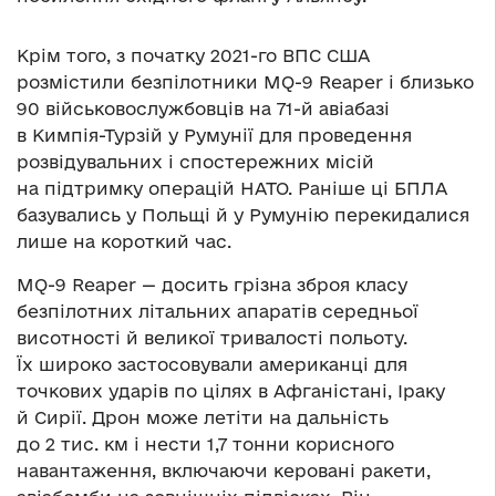
Крім того, з початку 2021-го ВПС США
розмістили безпілотники MQ-9 Reaper і близько
90 військовослужбовців на 71-й авіабазі
в Кимпія-Турзій у Румунії для проведення
розвідувальних і спостережних місій
на підтримку операцій НАТО. Раніше ці БПЛА
базувались у Польщі й у Румунію перекидалися
лише на короткий час.
MQ-9 Reaper — досить грізна зброя класу
безпілотних літальних апаратів середньої
висотності й великої тривалості польоту.
Їх широко застосовували американці для
точкових ударів по цілях в Афганістані, Іраку
й Сирії. Дрон може летіти на дальність
до 2 тис. км і нести 1,7 тонни корисного
навантаження, включаючи керовані ракети,