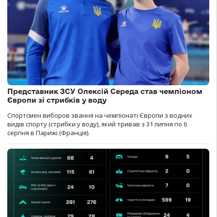
Представник ЗСУ Олексій Середа став чемпіоном
Європи зі стрибків у воду
Спортсмен виборов звання на чемпіонаті Європи з водних
видів спорту (стрибки у воду), який тривав з 31 липня по 6
серпня в Парижі (Франція).