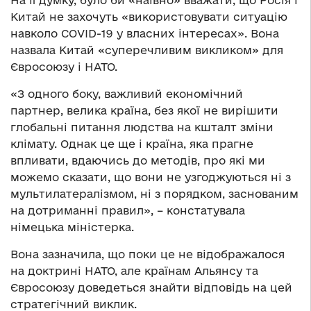
На її думку, було би «наївно» вважати, що Росія і
Китай не захочуть «використовувати ситуацію
навколо COVID-19 у власних інтересах». Вона
назвала Китай «суперечливим викликом» для
Євросоюзу і НАТО.
«З одного боку, важливий економічний
партнер, велика країна, без якої не вирішити
глобальні питання людства на кшталт зміни
клімату. Однак це ще і країна, яка прагне
впливати, вдаючись до методів, про які ми
можемо сказати, що вони не узгоджуються ні з
мультилатералізмом, ні з порядком, заснованим
на дотриманні правил», – констатувала
німецька міністерка.
Вона зазначила, що поки це не відображалося
на доктрині НАТО, але країнам Альянсу та
Євросоюзу доведеться знайти відповідь на цей
стратегічний виклик.