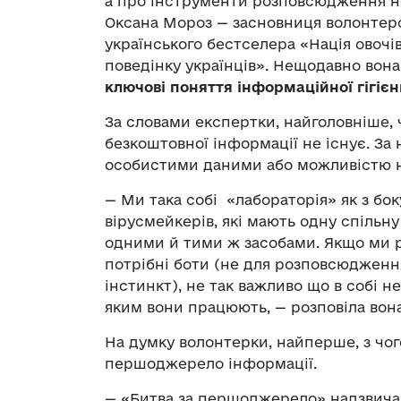
а про інструменти розповсюдження не
Оксана Мороз — засновниця волонтерсь
українського бестселера «Нація овочі
поведінку українців». Нещодавно вона
ключові поняття інформаційної гігієн
За словами експертки, найголовніше, ч
безкоштовної інформації не існує. За
особистими даними або можливістю 
— Ми така собі «лабораторія» як з боку
вірусмейкерів, які мають одну спільн
одними й тими ж засобами. Якщо ми р
потрібні боти (не для розповсюдженн
інстинкт), не так важливо що в собі не
яким вони працюють, — розповіла вона
На думку волонтерки, найперше, з чог
першоджерело інформації.
— «Битва за першоджерело» надзвичай