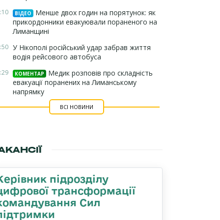
:10
Менше двох годин на порятунок: як
ВІДЕО
прикордонники евакуювали пораненого на
Лиманщині
:50
У Нікополі російський удар забрав життя
водія рейсового автобуса
:29
Медик розповів про складність
КОМЕНТАР
евакуації поранених на Лиманському
напрямку
ВСІ НОВИНИ
АКАНСІЇ
Керівник підрозділу
цифрової трансформації
командування Сил
підтримки