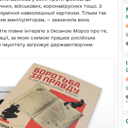
ичних, військових, коронавірусних тощо. З
зуміння навколишньої картинки. Тільки так
ним маніпуляторам, — зазначила вона.
те повне інтерв’ю з Оксаною Мороз про те,
ації, за якою схемою працює російська
о імунітету загрожує державотворчим
Ч