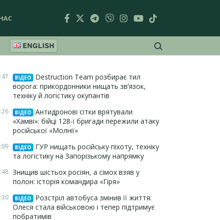
НАС
ENGLISH
:47
Destruction Team розбирає тил
ВІДЕО
ворога: прикордонники нищать зв’язок,
техніку й логістику окупантів
:26
Антидронові сітки врятували
ВІДЕО
«Хамві»: бійці 128-ї бригади пережили атаку
російської «Молнії»
:09
ГУР нищать російську піхоту, техніку
ВІДЕО
та логістику на Запорізькому напрямку
:48
Знищив шістьох росіян, а сімох взяв у
полон: історія командира «Гіря»
:30
Розстріл автобуса змінив її життя:
ВІДЕО
Олеся стала військовою і тепер підтримує
побратимів