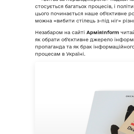
стосується багатьох процесів, і політ
цього починається наше об’єктивне ро
можна «вибити стілець з-під ніг» різ
Незабаром на сайті
Армія
Inform
читай
як обрати об’єктивне джерело інформ
пропаганда та як брак інформаційног
процесам в Україні.