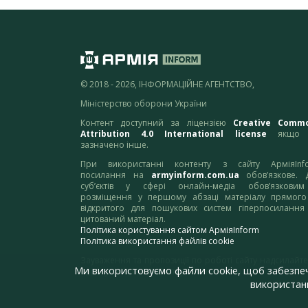
© 2018 - 2026, ІНФОРМАЦІЙНЕ АГЕНТСТВО,
Міністерство оборони України
Контент доступний за ліцензією
Creative Comm
Attribution 4.0 International license
якщо 
зазначено інше.
При використанні контенту з сайту АрміяInf
посилання на
armyinform.com.ua
обов’язкове. 
суб’єктів у сфері онлайн-медіа обов’язкови
розміщення у першому абзаці матеріалу прямого
відкритого для пошукових систем гіперпосилання
цитований матеріал.
Політика користування сайтом АрміяInform
Політика використання файлів cookie
Зауваження та пропозиції по роботі сайту надсилайте
Ми використовуємо файли cookie, щоб забезпе
адресу:
webmaster@armyinform.com.ua
використанн