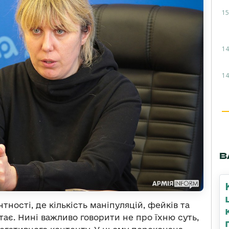
15
14
14
В
ності, де кількість маніпуляцій, фейків та
ає. Нині важливо говорити не про їхню суть,