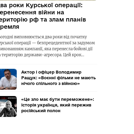
ва роки Курської операції:
еренесення війни на
ериторію рф та злам планів
ремля
ьогодні виповнюється два роки від початку
урської операції — безпрецедентної за задумом
виконанням кампанії, яка перенесла бойові дії
а територію держави-агресора. Цей крок…
Актор і офіцер Володимир
Ращук: «Воєнні фільми не мають
нічого спільного з війною»
«Це зло має бути переможене»:
історія українця, який пережив
російський полон