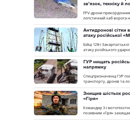
зв’язок, техніку й л
FPV-дрони прикордонників
логістичний хаб ворога 
Антидронові сітки в
атаку російської «М
Бійці 128-ї Закарпатсько
атаку російського ударн
ГУР нищать російськ
напрямку
Спецпризначенці ГУР пок
транспорту, дронів та ло
Знищив шістьох росі
«Гіря»
Командир 3-ї мотопіхотно
позивним «Гіря» захищає