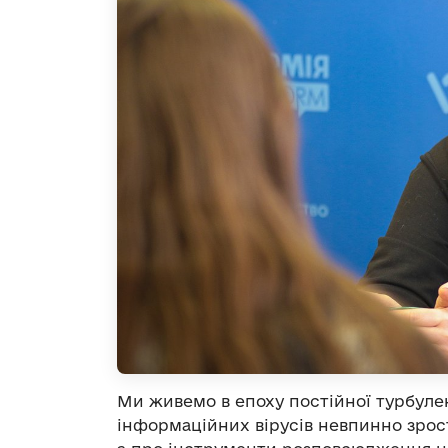
Ми живемо в епоху постійної турбулент
інформаційних вірусів невпинно зрост