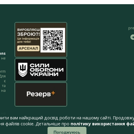
pr
ons
не
orm
Для
м є
 та
 на
 на
чити вам найкращий досвід роботи на нашому сайті. Продовжу
я файлів cookie. Детальніше про
політику використання фай
Погоджуюсь