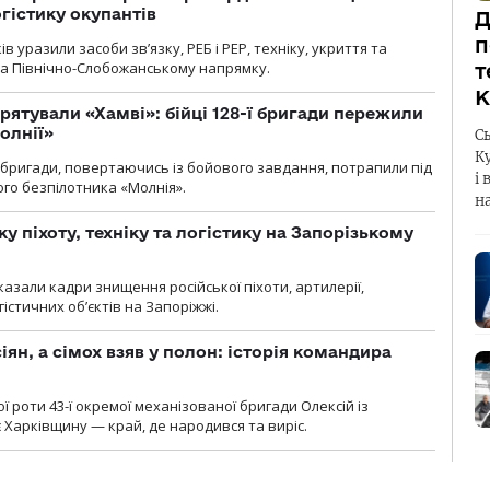
огістику окупантів
Д
п
 уразили засоби зв’язку, РЕБ і РЕР, техніку, укриття та
на Північно-Слобожанському напрямку.
т
К
рятували «Хамві»: бійці 128-ї бригади пережили
олнії»
С
К
ї бригади, повертаючись із бойового завдання, потрапили під
і 
ого безпілотника «Молнія».
н
у піхоту, техніку та логістику на Запорізькому
азали кадри знищення російської піхоти, артилерії,
гістичних об’єктів на Запоріжжі.
ян, а сімох взяв у полон: історія командира
ї роти 43-ї окремої механізованої бригади Олексій із
 Харківщину — край, де народився та виріс.