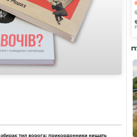
П
озбирає тил ворога: прикордонники нищать