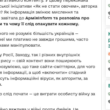
гативного контенту. У цьому переконана
кої ініціативи «Як не стати овочем», авторка
в? Як інформація змінює мислення та
 завітала до
Армія
Inform
та
розповіла про
и та чому її слід опанувати кожному.
ого не розуміє більшість українців —
 неї ми платимо не завжди грошима, часто
нами маніпулювати.
 Росії, Заходу, так і різних внутрішніх
у рису — свій контент вони поширюють
озуміємо, що таке сайти-сміттярки, для чого
я інформації, а щоб «включити» стадний
суть інформаційні віруси, як алгоритм, за
.
о слід почати — це виграти особисту війну за
но важлива у війні проти фейків. Це