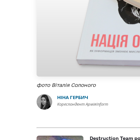
фото Віталія Солоного
НІНА ГЕРБИЧ
Кореспондент АрміяInform
Destruction Team р