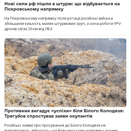
Нові сили рф пішли в штурм: що відбувається на
Покровському напрямку
На Покровському напрямку після ротації російські війська
збільшили кількість малих штурмових груп, а зона роботи FPV-
дронів сягає 20 км від ЛБЗ.
Противник вигадує «успіхи» біля Білого Колодязя:
Трегубов спростував заяви окупантів
Російські заяви про просування до Білого Колодязя не
відповідають дійсності— на Вовчанському напрямку окремі