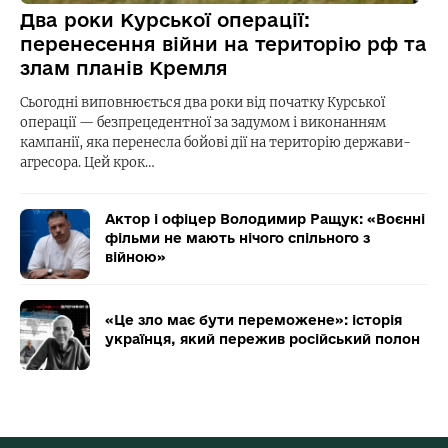
Два роки Курської операції:
перенесення війни на територію рф та
злам планів Кремля
Сьогодні виповнюється два роки від початку Курської
операції — безпрецедентної за задумом і виконанням
кампанії, яка перенесла бойові дії на територію держави-
агресора. Цей крок…
Актор і офіцер Володимир Ращук: «Воєнні
фільми не мають нічого спільного з
війною»
«Це зло має бути переможене»: історія
українця, який пережив російський полон