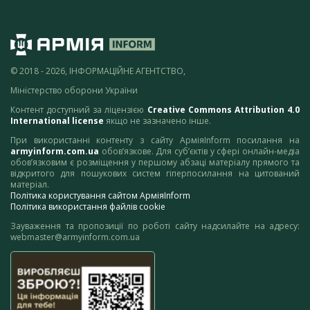
© 2018 - 2026, ІНФОРМАЦІЙНЕ АГЕНТСТВО,
Міністерство оборони України
Контент доступний за ліцензією
Creative Commons Attribution 4.0
International license
якщо не зазначено інше.
При використанні контенту з сайту АрміяInform посилання на
armyinform.com.ua
обов’язкове. Для суб’єктів у сфері онлайн-медіа
обов’язковим є розміщення у першому абзаці матеріалу прямого та
відкритого для пошукових систем гіперпосилання на цитований
матеріал.
Політика користування сайтом АрміяInform
Політика використання файлів cookie
Зауваження та пропозиції по роботі сайту надсилайте на адресу:
webmaster@armyinform.com.ua