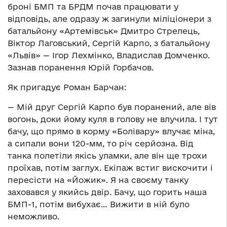
броні БМП та БРДМ почав працювати у
відповідь, але одразу ж загинули міліціонери з
батальйону «Артемівськ» Дмитро Стрелець,
Віктор Лаговський, Сергій Карпо, з батальйону
«Львів» — Ігор Лехмінко, Владислав Домченко.
Зазнав поранення Юрій Горбачов.
Як пригадує Роман Барчан:
— Мій друг Сергій Карпо був поранений, але вів
вогонь, доки йому куля в голову не влучила. І тут
бачу, що прямо в корму «Болівару» влучає міна,
а сипали вони 120-мм, то річ серйозна. Від
танка полетіли якісь уламки, але він ще трохи
проїхав, потім заглух. Екіпаж встиг вискочити і
пересісти на «Йожик». Я на своєму танку
заховався у якийсь двір. Бачу, що горить наша
БМП-1, потім вибухає… Вижити в ній було
неможливо.