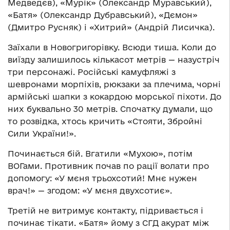
Медведєв), «Мурік» (Олександр Муравський),
«Батя» (Олександр Дубравський), «Дємон»
(Дмитро Русняк) і «Хитрий» (Андрій Лисичка).
Заїхали в Новогригорівку. Всюди тиша. Коли до
виїзду залишилось кількасот метрів — назустріч
три персонажі. Російські камуфляжі з
шевронами морпіхів, рюкзаки за плечима, чорні
армійські шапки з кокардою морської піхоти. До
них буквально 30 метрів. Спочатку думали, що
то розвідка, хтось кричить «Стояти, Збройні
Сили України!».
Починається бій. Вгатили «Мухою», потім
ВОГами. Противник почав по рації волати про
допомогу: «У мєня трьохсотий! Мнє нужен
врач!» — згодом: «У мєня двухсотиє».
Третій не витримує контакту, підривається і
починає тікати. «Батя» йому з СГД акурат між