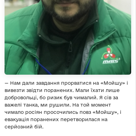
— Нам дали завдання прорватися на «Мойшу» і
вивезти звідти поранених. Мали їхати лише
добровольці, бо ризик був чималий. Я сів за
важелі танка, ми рушили. На той момент
чимало росіян просочились повз «Мойшу», і
евакуація поранених перетворилася на
серйозний бій.