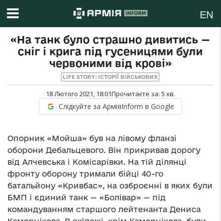
EN
«На танк було страшно дивитись —
сніг і крига під гусеницями були
червоними від крові»
LIFE STORY: ІСТОРІЇ ВІЙСЬКОВИХ
18 Лютого 2021, 18:01
Прочитаєте за:
5
хв.
Слідкуйте за АрміяInform в Google
Опорник «Мойша» був на лівому фланзі
оборони Дебальцевого. Він прикривав дорогу
від Алчевська і Комісарівки. На тій ділянці
фронту оборону тримали бійці 40-го
батальйону «Кривбас», на озброєнні в яких були
БМП і єдиний танк — «Болівар» — під
командуванням старшого лейтенанта Дениса