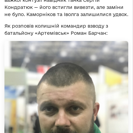
важкої контузії навідник танка Сергій
Кондратюк — його встигли вивезти, але заміни
не було. Каморніков та Іволга залишилися удвох.
Як розповів колишній командир взводу з
батальйону «Артемівськ» Роман Барчан: