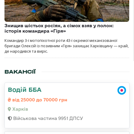
Знищив шістьох росіян, а сімох взяв у полон:
історія командира «Гіря»
Командир 3-ї мотопіхотної роти 43-ї окремої механізованої
бригади Олексій із позивним «Гіря» захищає Харківщину — край,
де народився та виріс.
ВАКАНСІЇ
Водій ББА
від 25000 до 70000 грн
Харків
Військова частина 9951 ДПСУ