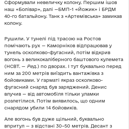
Сформували невеличку колону. Першим ішов
наш «Болівар», далі —БМП-1 «Йожик» і БРДМ
40-го батальйону. Танк з «Артемівська» замикав
колону.
Рушили. У тунелі під трасою на Ростов
помічають рух — Каморніков відпрацював у
тунель осколково-фугасний, потім відкрив
вогонь з великокаліберного баштового кулемета
(НСВТ. —
Ред
.) по дворах. І тут буквально перед
ним за 200 метрів виїздить вантажівка з
бойовиками. У гарматі якраз осколково-
фугасний снаряд був заряджений. Денис
влучив — від автомобіля тільки уламки
розлетілися. Потім виявилось, що одним
снарядом убили 14 бойовиків.
Але вогонь був дуже щільний, буквально
впритул — з відстані 30–50 метрів. Десант з