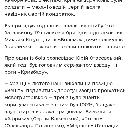
Каморнікова. В екіпажі, крім Каморнікова, були
солдати — механік-водій Сергій Іволга і
навідник Сергій Кондратюк.
Як пригадує тодішній начальник штабу 1-го
батальйону 17-ї танкової бригади підполковник
Максим Кітугін, танк «Болівар» дуже дошкуляв
бойовикам, тож вони почали полювати на нього.
Про один із боїв розповідає Юрій Стасовський,
який тоді був головним сержантом взводу 1-ї
роти «Кривбасу».
— Уранці 9 лютого наші виїхали на позицію
«Зеніт», подивитись дорогу і заодно проїхатись
Новогригорівкою — треба було знайти
коригувальника — він там був 100%, бо дуже
влучно арта ворожа працювала. Визвалися
«Африка» (Сергій Кліменков), «Потап»
(Олександр Потапенко), «Медвідь» (Геннадій