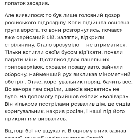
лопаток засадив.
Але виявилося: то був лише головний дозор
російського підрозділу. Коли підійшла основна
група ворога, то вони розгорнулись, почався
вже серйозний бій. Залягли, відкрили
стрілянину. Стало зрозуміло — не втриматися.
Тільки встигли своїм бусом від’їхати, почали
падати міни. Дісталися двох панельних
триповерхівок, сховали позаду авто, зайняли
оборону. Найменший рух викликав мінометний
обстріл. Отже, корегувальник поряд, бачить все.
До вечора там сиділи, шансів вирватись не
було. На допомогу прийшов екіпаж «Болівара».
Він кількома пострілами розвалив дім, де сидів
коригувальник, накрив росіян, і наші під його
прикриттям вирвались.
Відтоді бої не вщухали. В одному з них зазнав