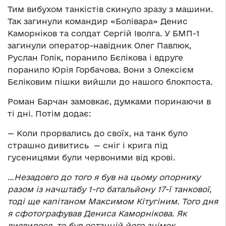
Тим вибухом танкістів скинуло зразу з машини.
Так загинули командир «Болівара» Денис
Каморніков та солдат Сергій Іволга. У БМП-1
загинули оператор-навідник Олег Павлюк,
Руслан Голік, поранило Бєлікова і вдруге
поранило Юрія Горбачова. Вони з Олексієм
Бєліковим пішки вийшли до нашого блокпоста.
Роман Барчан замовкає, думками поринаючи в
ті дні. Потім додає:
— Коли прорвались до своїх, на танк було
страшно дивитись — сніг і крига під
гусеницями були червоними від крові.
…Незадовго до того я був на цьому опорнику
разом із начштабу 1-го батальйону 17-ї танкової,
тоді ще капітаном Максимом Кітугіним. Того дня
я сфотографував Дениса
Каморнікова. Як
виявилося, то був останній його знімок.