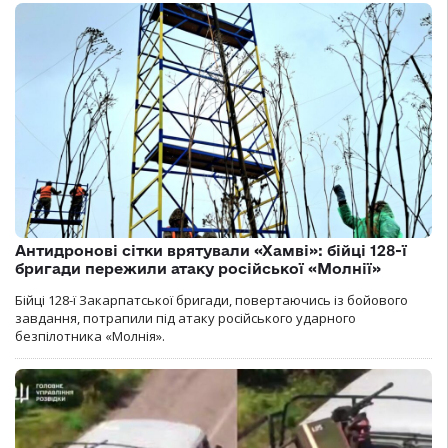
Антидронові сітки врятували «Хамві»: бійці 128-ї
бригади пережили атаку російської «Молнії»
Бійці 128-ї Закарпатської бригади, повертаючись із бойового
завдання, потрапили під атаку російського ударного
безпілотника «Молнія».