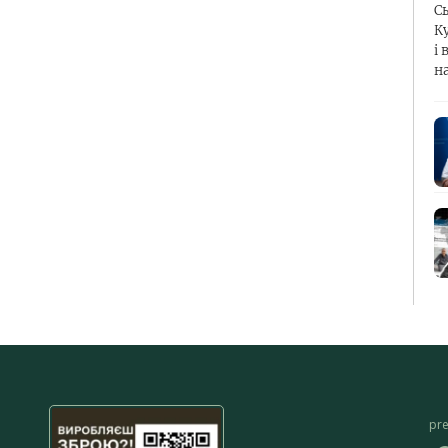
С
К
і 
н
pr