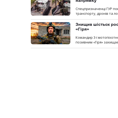
напрямку
Спецпризначенці ГУР пок
транспорту, дронів та ло
Знищив шістьох росі
«Гіря»
Командир 3-ї мотопіхотно
позивним «Гіря» захищає