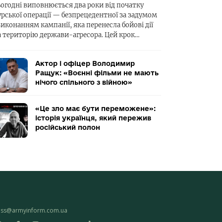
ьогодні виповнюється два роки від початку
урської операції — безпрецедентної за задумом
виконанням кампанії, яка перенесла бойові дії
а територію держави-агресора. Цей крок…
Актор і офіцер Володимир
Ращук: «Воєнні фільми не мають
нічого спільного з війною»
«Це зло має бути переможене»:
історія українця, який пережив
російський полон
ess@armyinform.com.ua