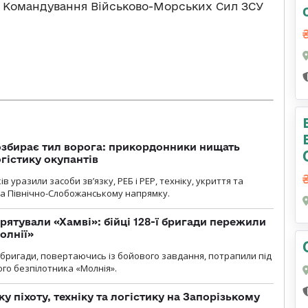
тю Командування Військово-Морських Сил ЗСУ
озбирає тил ворога: прикордонники нищать
огістику окупантів
 уразили засоби зв’язку, РЕБ і РЕР, техніку, укриття та
на Північно-Слобожанському напрямку.
рятували «Хамві»: бійці 128-ї бригади пережили
олнії»
ї бригади, повертаючись із бойового завдання, потрапили під
ого безпілотника «Молнія».
у піхоту, техніку та логістику на Запорізькому