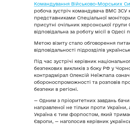
Командування Військово-Морських Си
робоча зустріч командувача ВМС ЗСУ 
представниками Спеціальної моніторин
присутні очільник херсонської групи
відповідальна за роботу місії в Одесі п
Метою візиту стало обговорення питан
відповідальності підрозділів українсь
Під час зустрічі керівник національн
безпекових викликів з боку РФ у Чорн
контрадмірал Олексій Неїжпапа означ
обороноспроможності та розповів про
безпеки в регіоні.
— Одним з пріоритетних завдань бачим
направленої не тільки проти України, 
Україна є тим форпостом, який тримає
Європи, — наголосив керівник українс