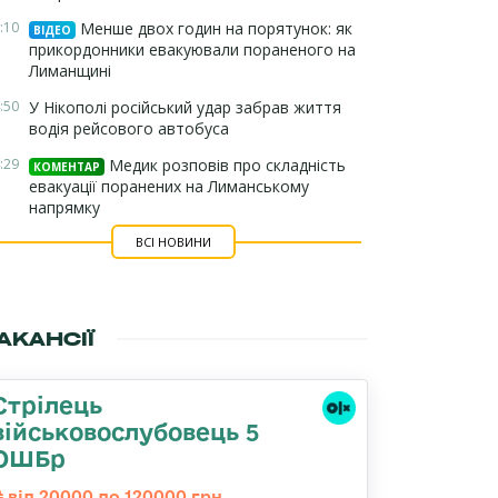
:10
Менше двох годин на порятунок: як
ВІДЕО
прикордонники евакуювали пораненого на
Лиманщині
:50
У Нікополі російський удар забрав життя
водія рейсового автобуса
:29
Медик розповів про складність
КОМЕНТАР
евакуації поранених на Лиманському
напрямку
ВСІ НОВИНИ
АКАНСІЇ
Стрілець
військовослубовець 5
ОШБр
від 20000 до 120000 грн