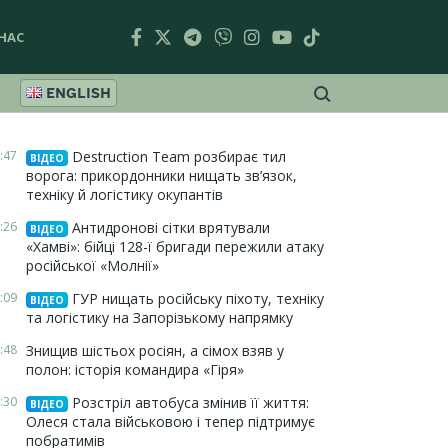
НАС
ENGLISH
:47
Destruction Team розбирає тил
ВІДЕО
ворога: прикордонники нищать зв’язок,
техніку й логістику окупантів
:26
Антидронові сітки врятували
ВІДЕО
«Хамві»: бійці 128-ї бригади пережили атаку
російської «Молнії»
:09
ГУР нищать російську піхоту, техніку
ВІДЕО
та логістику на Запорізькому напрямку
:48
Знищив шістьох росіян, а сімох взяв у
полон: історія командира «Гіря»
:30
Розстріл автобуса змінив її життя:
ВІДЕО
Олеся стала військовою і тепер підтримує
побратимів