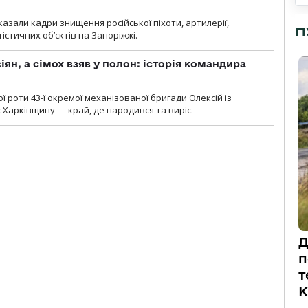
азали кадри знищення російської піхоти, артилерії,
П
гістичних об’єктів на Запоріжжі.
ян, а сімох взяв у полон: історія командира
ї роти 43-ї окремої механізованої бригади Олексій із
 Харківщину — край, де народився та виріс.
Д
п
т
К