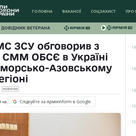
ГОЛОВНА
ВАКАНСІЇ
СОЦЗАХИСТ
ПРО 
ДОВІДНИК ВЕТЕРАНА
С ЗСУ обговорив з
16
 СММ ОБСЄ в Україні
оморсько-Азовському
16
егіоні
НОВИНИ
16
Слідкуйте за АрміяInform в Google
1
хв.
15
15