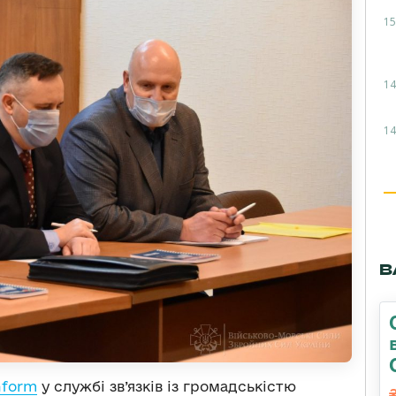
15
14
14
В
nform
у службі зв’язків із громадськістю