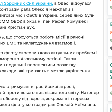
л Збройних Сил України,
в Одесі відбулася
контрадмірала Олексія Неїжпапи з
гової місії ОБСЄ в Україні, серед яких були
 СММ ОБСЄ в Україні пан Рафал Ярмужек і
ані Крістіан Бук.
ь, що стосуються роботи місії в районі
ких ВМС та налагодження взаємодії.
ого флоту окреслив коло актуальних проблем і
оморсько-Азовському регіоні. Також
ив подальші перспективи розвитку
 заходи, які тривають з метою укріплення
о стримування російської агресії,
а й проти всього цивілізованого світу. Натепер
 оборону від ворога, зокрема в інтересах
ького флоту контрадмірал Олексій Неїжпапа.