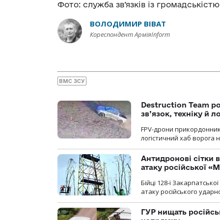
Фото: служба зв’язків із громадськіс
ВОЛОДИМИР ВІВАТ
Кореспондент АрміяInform
ВМС ЗСУ
Destruction Team р
зв’язок, техніку й л
FPV-дрони прикордонників
логістичний хаб ворога 
Антидронові сітки в
атаку російської «М
Бійці 128-ї Закарпатсько
атаку російського ударн
ГУР нищать російськ