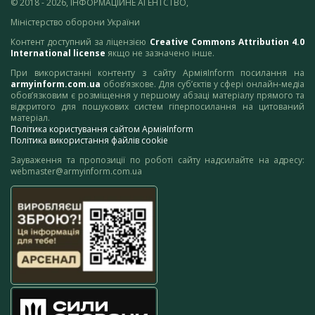
© 2018 - 2026, ІНФОРМАЦІЙНЕ АГЕНТСТВО,
Міністерство оборони України
Контент доступний за ліцензією
Creative Commons Attribution 4.0
International license
якщо не зазначено інше.
При використанні контенту з сайту АрміяInform посилання на
armyinform.com.ua
обов’язкове. Для суб’єктів у сфері онлайн-медіа
обов’язковим є розміщення у першому абзаці матеріалу прямого та
відкритого для пошукових систем гіперпосилання на цитований
матеріал.
Політика користування сайтом АрміяInform
Політика використання файлів cookie
Зауваження та пропозиції по роботі сайту надсилайте на адресу:
webmaster@armyinform.com.ua