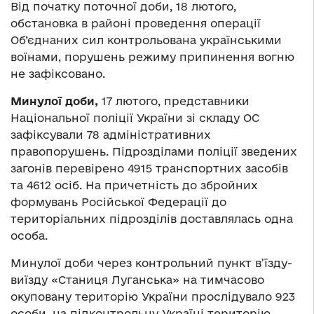
Від початку поточної доби, 18 лютого,
обстановка в районі проведення операції
Об’єднаних сил контрольована українськими
воїнами, порушень режиму припинення вогню
не зафіксовано.
Минулої доби,
17 лютого, представники
Національної поліції України зі складу ОС
зафіксували 78 адміністративних
правопорушень. Підрозділами поліції зведених
загонів перевірено 4915 транспортних засобів
та 4612 осіб. На причетність до збройних
формувань Російської Федерації до
територіальних підрозділів доставлялась одна
особа.
Минулої доби через контрольний пункт в’їзду-
виїзду «Станиця Луганська» на тимчасово
окуповану територію України прослідувало 923
особи, на підконтрольну Україні територію