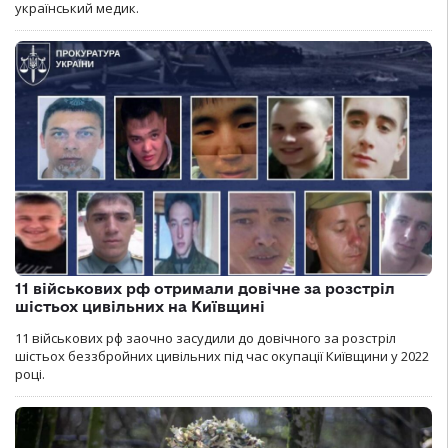
український медик.
11 військових рф отримали довічне за розстріл
шістьох цивільних на Київщині
11 військових рф заочно засудили до довічного за розстріл
шістьох беззбройних цивільних під час окупації Київщини у 2022
році.