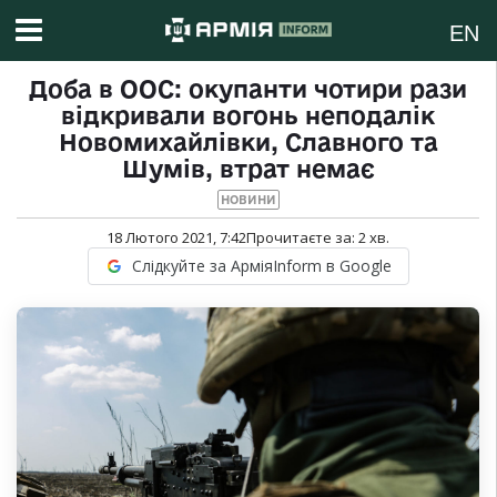
EN
Доба в ООС: окупанти чотири рази
відкривали вогонь неподалік
Новомихайлівки, Славного та
Шумів, втрат немає
НОВИНИ
18 Лютого 2021, 7:42
Прочитаєте за:
2
хв.
Слідкуйте за АрміяInform в Google