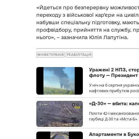
«Йдеться про безперервну можливості
переходу з військової кар’єри на циві
набувши спеціальну підготовку, мають
профвідбору, прийняття на службу, про
нього», – зазначила Юлія Лапутіна.
МІНВЕТЕРАНІВ
РЕАБІЛІТАЦІЯ
Уражені 2 НПЗ, сто
флоту — Президент
У ніч на 6 серпня україн
нафтових прибутків росії
«Д-30» — вбита: кап
Пілоти 42-ї механізовано
гаубиці Д-30 та «Мста-Б».
Апартаменти в Буков