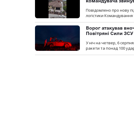
командувача звинув
Повідомлено про нову п
логістики Командування 
Ворог атакував вно
Повітряні Сили ЗСУ
У ніч на четвер, 6 серпня
ракети та понад 100 уда