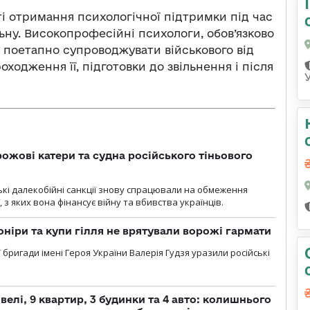
 отримання психологічної підтримки під час
льну. Високопрофесійні психологи, обов’язково
 поетапно супроводжувати військового від
ходження її, підготовки до звільнення і після
рожові катери та судна російського тіньового
ські далекобійні санкції знову спрацювали на обмеження
, з яких вона фінансує війну та вбивства українців.
оніри та купи гілля не врятували ворожі гармати
ї бригади імені Героя України Валерія Гудзя уразили російські
елі, 9 квартир, 3 будинки та 4 авто: колишнього