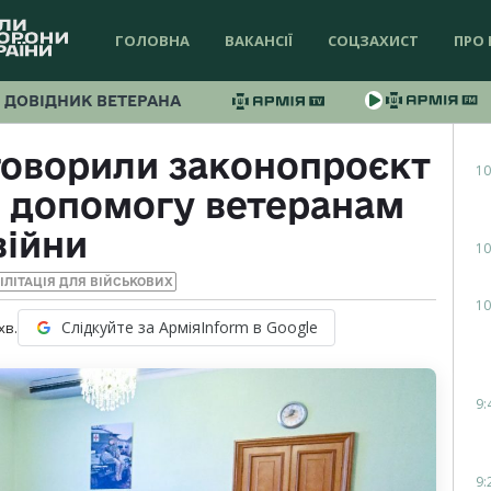
ГОЛОВНА
ВАКАНСІЇ
СОЦЗАХИСТ
ПРО 
ДОВІДНИК ВЕТЕРАНА
говорили законопроєкт
10
у допомогу ветеранам
війни
10
ІЛІТАЦІЯ ДЛЯ ВІЙСЬКОВИХ
10
Слідкуйте за АрміяInform в Google
хв.
9:
9: