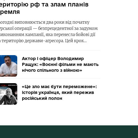
ериторію рф та злам планів
ремля
ьогодні виповнюється два роки від початку
урської операції — безпрецедентної за задумом
виконанням кампанії, яка перенесла бойові дії
а територію держави-агресора. Цей крок…
Актор і офіцер Володимир
Ращук: «Воєнні фільми не мають
нічого спільного з війною»
«Це зло має бути переможене»:
історія українця, який пережив
російський полон