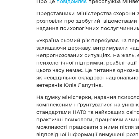
Про це
повідомляє
пресслужба Мінвет
Представники Міністерства охорони з
розповіли про здобутий відомствами з
надання психологічних послуг чинним
«Україна сьомий рік перебуває на пере
захищаючи державу, витримували надв
непрогнозованих ситуаціях. На жаль,
психологічної підтримки, реабілітації
цього часу немає. Це питання однознач
як невіддільної складової національно
ветеранів Юлія Лапутіна.
На думку міністерки, надання психол
комплексним і ґрунтуватися на уніфі
стандартами НАТО та найкращих світ
практичні психологи, працюючи з чи
можливості працювати з ними після зв
відповідної інформації вимушені розп