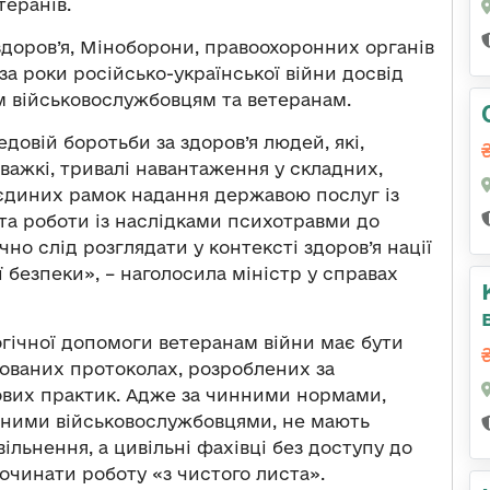
еранів.
доров’я, Міноборони, правоохоронних органів
а роки російсько-української війни досвід
 військовослужбовцям та ветеранам.
довій боротьби за здоров’я людей, які,
ажкі, тривалі навантаження у складних,
 єдиних рамок надання державою послуг із
 та роботи із наслідками психотравми до
но слід розглядати у контексті здоров’я нації
ї безпеки», – наголосила міністр у справах
огічної допомоги ветеранам війни має бути
кованих протоколах, розроблених за
ових практик. Адже за чинними нормами,
нними військовослужбовцями, не мають
ільнення, а цивільні фахівці без доступу до
очинати роботу «з чистого листа».