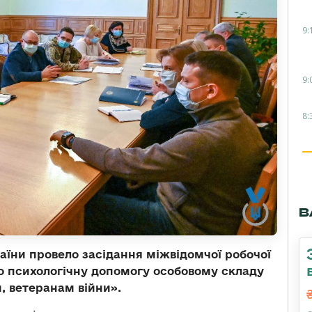
9:
9:
8:
В
раїни провело засідання міжвідомчої робочої
о психологічну допомогу особовому складу
, ветеранам війни».