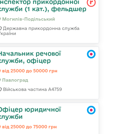
Інспектор прикордонної
служби (1 кат.), фельдшер
Могилів-Подільський
Державна прикордонна служба
України
Начальник речової
служби, офіцер
від 25000 до 50000 грн
Павлоград
Військова частина А4759
Офіцер юридичної
служби
від 25000 до 75000 грн