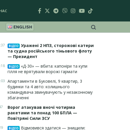
НАС
ENGLISH
:37
Уражені 2 НПЗ, сторожові катери
ВІДЕО
та судна російського тіньового флоту
— Президент
:18
«Д-30» — вбита: капоніри та купи
ВІДЕО
гілля не врятували ворожі гармати
:03
Апартаменти в Буковелі, 9 квартир, 3
будинки та 4 авто: колишнього
командувача звинувачують у незаконному
збагаченні
47
Ворог атакував вночі чотирма
ракетами та понад 100 БПЛА —
Повітряні Сили ЗСУ
29
Відмовився здатися — знищили:
ВІДЕО