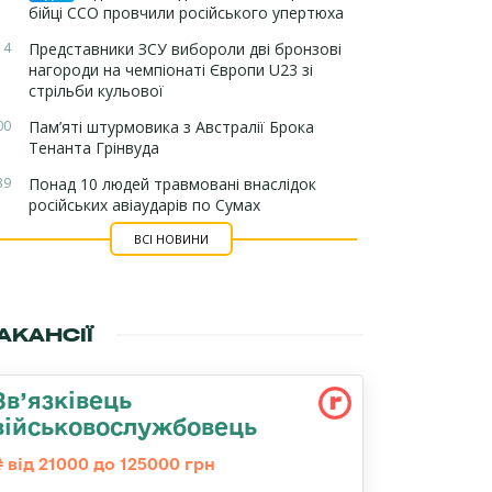
бійці ССО провчили російського упертюха
14
Представники ЗСУ вибороли дві бронзові
нагороди на чемпіонаті Європи U23 зі
стрільби кульової
00
Пам’яті штурмовика з Австралії Брока
Тенанта Грінвуда
39
Понад 10 людей травмовані внаслідок
російських авіаударів по Сумах
ВСІ НОВИНИ
АКАНСІЇ
Зв’язківець
військовослужбовець
від 21000 до 125000 грн