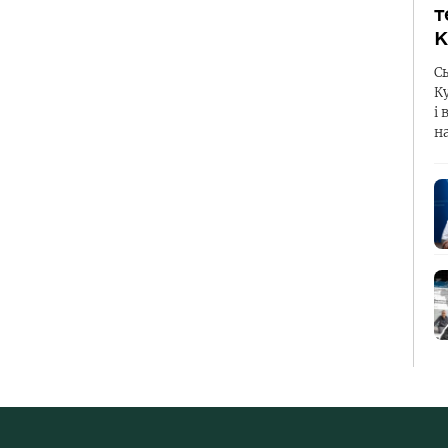
т
К
С
К
і 
н