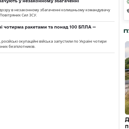
ачують у незаконному збагаченні
ідозру в незаконному збагаченні колишньому командувачу
Повітряних Сил ЗСУ.
чі чотирма ракетами та понад 100 БПЛА —
П
, російські окупаційні війська запустили по Україні чотири
рних безпілотників.
Д
п