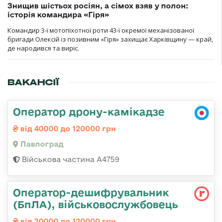
Знищив шістьох росіян, а сімох взяв у полон:
історія командира «Гіря»
Командир 3-ї мотопіхотної роти 43-ї окремої механізованої
бригади Олексій із позивним «Гіря» захищає Харківщину — край,
де народився та виріс.
ВАКАНСІЇ
Оператор дрону-камікадзе
від 40000 до 120000 грн
Павлоград
Військова частина А4759
Оператор-дешифрувальник
(БпЛА), військовослужбовець
від 20000 до 120000 грн