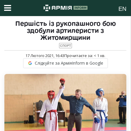
EN
Першість із рукопашного бою
здобули артилеристи з
Житомирщини
СПОРТ
17 Лютого 2021, 16:43
Прочитаєте за:
< 1
хв.
Слідкуйте за АрміяInform в Google