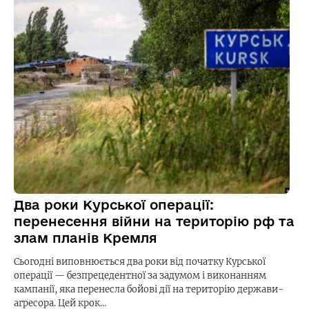
Два роки Курської операції:
перенесення війни на територію рф та
злам планів Кремля
Сьогодні виповнюється два роки від початку Курської
операції — безпрецедентної за задумом і виконанням
кампанії, яка перенесла бойові дії на територію держави-
агресора. Цей крок…