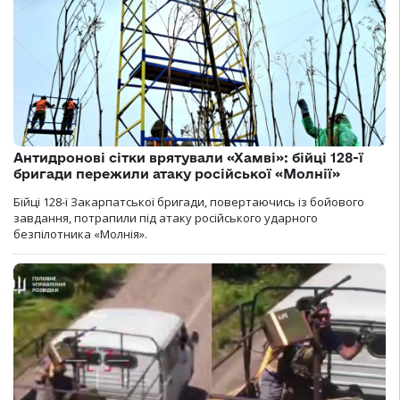
Антидронові сітки врятували «Хамві»: бійці 128-ї
бригади пережили атаку російської «Молнії»
Бійці 128-ї Закарпатської бригади, повертаючись із бойового
завдання, потрапили під атаку російського ударного
безпілотника «Молнія».