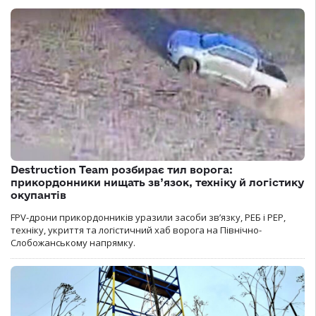
Destruction Team розбирає тил ворога:
прикордонники нищать зв’язок, техніку й логістику
окупантів
FPV-дрони прикордонників уразили засоби зв’язку, РЕБ і РЕР,
техніку, укриття та логістичний хаб ворога на Північно-
Слобожанському напрямку.