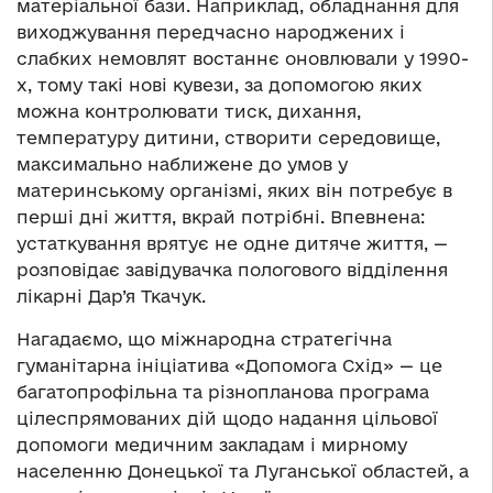
матеріальної бази. Наприклад, обладнання для
виходжування передчасно народжених і
слабких немовлят востаннє оновлювали у 1990-
х, тому такі нові кувези, за допомогою яких
можна контролювати тиск, дихання,
температуру дитини, створити середовище,
максимально наближене до умов у
материнському організмі, яких він потребує в
перші дні життя, вкрай потрібні. Впевнена:
устаткування врятує не одне дитяче життя, —
розповідає завідувачка пологового відділення
лікарні Дар’я Ткачук.
Нагадаємо, що міжнародна стратегічна
гуманітарна ініціатива «Допомога Схід» — це
багатопрофільна та різнопланова програма
цілеспрямованих дій щодо надання цільової
допомоги медичним закладам і мирному
населенню Донецької та Луганської областей, а