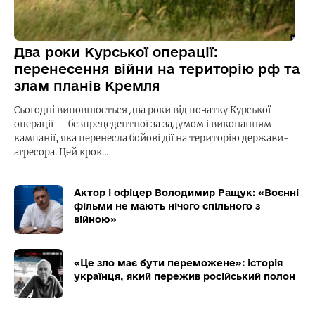
Два роки Курської операції:
перенесення війни на територію рф та
злам планів Кремля
Сьогодні виповнюється два роки від початку Курської
операції — безпрецедентної за задумом і виконанням
кампанії, яка перенесла бойові дії на територію держави-
агресора. Цей крок…
Актор і офіцер Володимир Ращук: «Воєнні
фільми не мають нічого спільного з
війною»
«Це зло має бути переможене»: історія
українця, який пережив російський полон