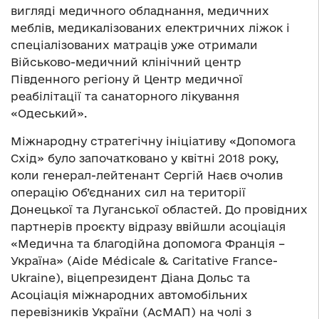
вигляді медичного обладнання, медичних
меблів, медикалізованих електричних ліжок і
спеціалізованих матраців уже отримали
Військово-медичний клінічний центр
Південного регіону й Центр медичної
реабілітації та санаторного лікування
«Одеський».
Міжнародну стратегічну ініціативу «Допомога
Схід» було започатковано у квітні 2018 року,
коли генерал-лейтенант Сергій Наєв очолив
операцію Об’єднаних сил на території
Донецької та Луганської областей. До провідних
партнерів проєкту відразу ввійшли асоціація
«Медична та благодійна допомога Франція –
Україна» (Aide Médicale & Caritative France-
Ukrainе), віцепрезидент Діана Дольс та
Асоціація міжнародних автомобільних
перевізників України (АсМАП) на чолі з