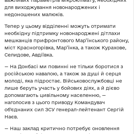
важливих параметрів мікроклімату, необхідних
для виходжування новонароджених і
недоношених малюків.
Тепер у цьому відділенні можуть отримати
необхідну підтримку новонароджені дітлахи
мешканців прифронтового Мар’їнського району,
міст Красногорівка, Мар’їнка, а також Курахове,
Селидове, Авдіївка.
— На Донбасі ми повинні не тільки боротися з
російською навалою, а також за душі й серця
молоді, яка підростає. Військовослужбовці не
лише беруть участь у бойових діях, а й дієво
допомагають цивільному населенню, —
наголосив з цього приводу Командувач
об’єднаних сил ЗСУ генерал-лейтенант Сергій
Наєв.
— Наш заклад критично потребує оновлення