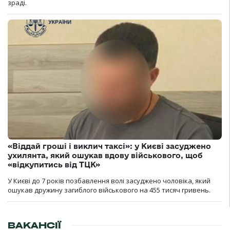
зраді.
«Віддай гроші і виклич таксі»: у Києві засуджено
ухилянта, який ошукав вдову військового, щоб
«відкупитись від ТЦК»
У Києві до 7 років позбавлення волі засуджено чоловіка, який
ошукав дружину загиблого військового на 455 тисяч гривень.
ВАКАНСІЇ