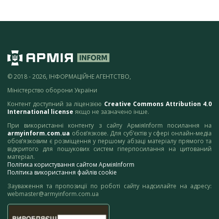
© 2018 - 2026, ІНФОРМАЦІЙНЕ АГЕНТСТВО,
Міністерство оборони України
Контент доступний за ліцензією
Creative Commons Attribution 4.0
International license
якщо не зазначено інше.
При використанні контенту з сайту АрміяInform посилання на
armyinform.com.ua
обов’язкове. Для суб’єктів у сфері онлайн-медіа
обов’язковим є розміщення у першому абзаці матеріалу прямого та
відкритого для пошукових систем гіперпосилання на цитований
матеріал.
Політика користування сайтом АрміяInform
Політика використання файлів cookie
Зауваження та пропозиції по роботі сайту надсилайте на адресу:
webmaster@armyinform.com.ua