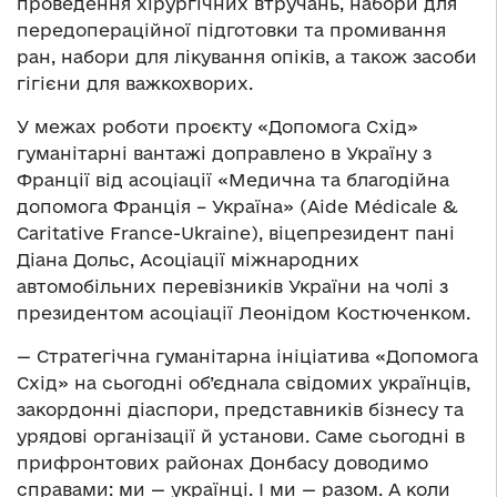
проведення хірургічних втручань, набори для
передопераційної підготовки та промивання
ран, набори для лікування опіків, а також засоби
гігієни для важкохворих.
У межах роботи проєкту «Допомога Схід»
гуманітарні вантажі доправлено в Україну з
Франції від асоціації «Медична та благодійна
допомога Франція – Україна» (Aide Médicale &
Caritative France-Ukrainе), віцепрезидент пані
Діана Дольс, Асоціації міжнародних
автомобільних перевізників України на чолі з
президентом асоціації Леонідом Костюченком.
— Стратегічна гуманітарна ініціатива «Допомога
Схід» на сьогодні об’єднала свідомих українців,
закордонні діаспори, представників бізнесу та
урядові організації й установи. Саме сьогодні в
прифронтових районах Донбасу доводимо
справами: ми — українці. І ми — разом. А коли