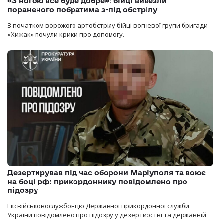
«З ногою все буде добре»: бійці вивезли
пораненого побратима з-під обстрілу
З початком ворожого артобстрілу бійці вогневої групи бригади
«Хижак» почули крики про допомогу.
Дезертирував під час оборони Маріуполя та воює
на боці рф: прикордоннику повідомлено про
підозру
Ексвійськовослужбовцю Державної прикордонної служби
України повідомлено про підозру у дезертирстві та державній