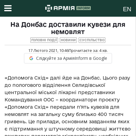
EN
На Донбас доставили кувези для
немовлят
ГОЛОВНІ ПОДІЇ
НОВИНИ
СУСПІЛЬСТВО
17 Лютого 2021, 10:46
Прочитаєте за:
4
хв.
Слідкуйте за АрміяInform в Google
«Допомога Схід» далі йде на Донбас. Цього разу
до пологового відділення Селидівської
центральної міської лікарні представники
Командування ООС – координатори проєкту
«Допомога Схід» передали п’ять кувезів для
немовлят на загальну суму близько 400 тисяч
гривень. Це прилади, основним завданням яких
є підтримання у штучному середовищі життєво