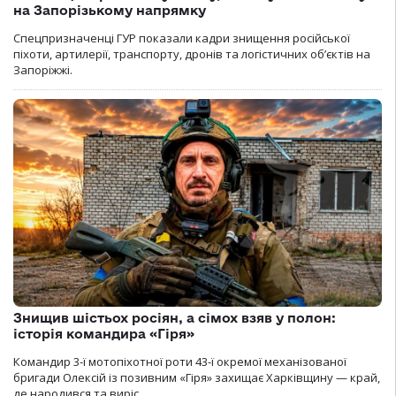
на Запорізькому напрямку
Спецпризначенці ГУР показали кадри знищення російської
піхоти, артилерії, транспорту, дронів та логістичних об’єктів на
Запоріжжі.
Знищив шістьох росіян, а сімох взяв у полон:
історія командира «Гіря»
Командир 3-ї мотопіхотної роти 43-ї окремої механізованої
бригади Олексій із позивним «Гіря» захищає Харківщину — край,
де народився та виріс.