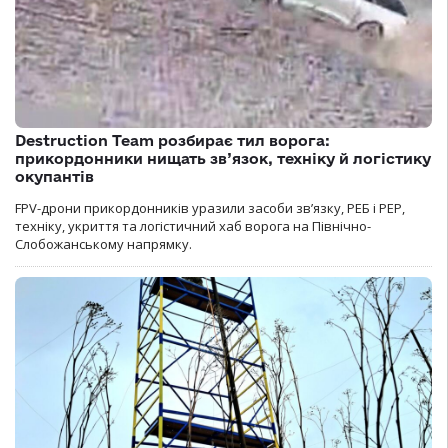
Destruction Team розбирає тил ворога:
прикордонники нищать зв’язок, техніку й логістику
окупантів
FPV-дрони прикордонників уразили засоби зв’язку, РЕБ і РЕР,
техніку, укриття та логістичний хаб ворога на Північно-
Слобожанському напрямку.