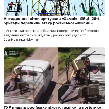
Антидронові сітки врятували «Хамві»: бійці 128-ї
бригади пережили атаку російської «Молнії»
Бійці 128-ї Закарпатської бригади, повертаючись із бойового
завдання, потрапили під атаку російського ударного
безпілотника «Молнія».
ГУР нищать російську піхоту, техніку та логістику