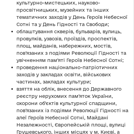
культурно-мистецьких, науково-
просвітницьких, музейних та інших
тематичних заходів у День Героїв Небесної
Сотні та у День Гідності та Свободи;
облаштування скверів, бульварів, вулиць,
провулків, узвозів, проїздів, проспектів,
площ, майданів, набережних, мостів,
пов’язаних з подіями Революції Гідності та
увічненням пам’яті Героїв Небесної Сотні;
проведення національно-патріотичних
заходів у закладах освіти, військових
частинах, закладах культури;
взяття на облік, внесення до Державного
реєстру нерухомих пам’яток України,
охорони об’єктів культурної спадщини,
пов’язаних із подіями Революції Гідності на
алеї Героїв Небесної Сотні, Майдані
Незалежності, Європейській площі, вулиці
Грушевського, інших місцях у м. Києві, а