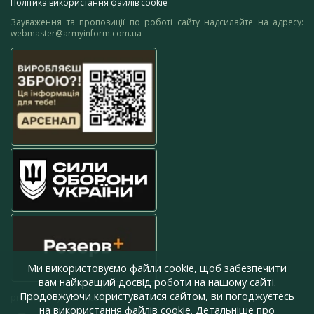
Політика використання файлів cookie
Зауваження та пропозиції по роботі сайту надсилайте на адресу:
webmaster@armyinform.com.ua
Ми використовуємо файли cookie, щоб забезпечити
вам найкращий досвід роботи на нашому сайті.
Продовжуючи користуватися сайтом, ви погоджуєтесь
press@armyinform.com.ua
на використання файлів cookie. Детальніше про