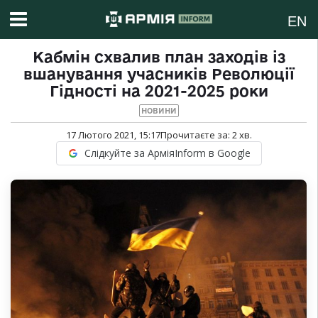
EN
Кабмін схвалив план заходів із
вшанування учасників Революції
Гідності на 2021-2025 роки
НОВИНИ
17 Лютого 2021, 15:17
Прочитаєте за:
2
хв.
Слідкуйте за АрміяInform в Google