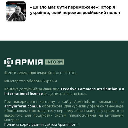
«Це зло має бути переможене»: історія
українця, який пережив російський полон
© 2018 - 2026, ІНФОРМАЦІЙНЕ АГЕНТСТВО,
Міністерство оборони України
Контент доступний за ліцензією
Creative Commons Attribution 4.0
International license
якщо не зазначено інше.
При використанні контенту з сайту АрміяInform посилання на
armyinform.com.ua
обов’язкове. Для суб’єктів у сфері онлайн-медіа
обов’язковим є розміщення у першому абзаці матеріалу прямого та
відкритого для пошукових систем гіперпосилання на цитований
матеріал.
Політика користування сайтом АрміяInform