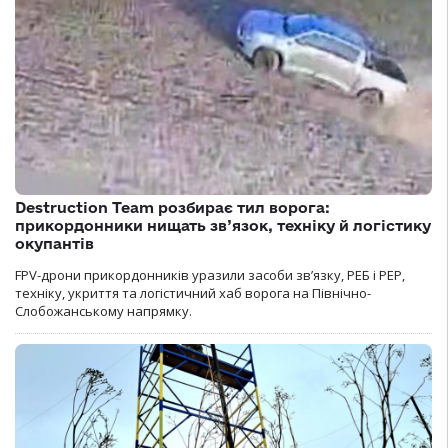
Destruction Team розбирає тил ворога:
прикордонники нищать зв’язок, техніку й логістику
окупантів
FPV-дрони прикордонників уразили засоби зв’язку, РЕБ і РЕР,
техніку, укриття та логістичний хаб ворога на Північно-
Слобожанському напрямку.