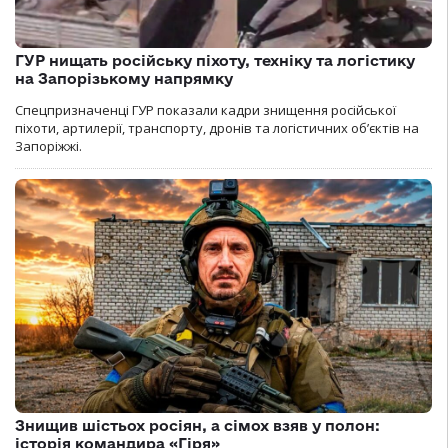
ГУР нищать російську піхоту, техніку та логістику
на Запорізькому напрямку
Спецпризначенці ГУР показали кадри знищення російської
піхоти, артилерії, транспорту, дронів та логістичних об’єктів на
Запоріжжі.
Знищив шістьох росіян, а сімох взяв у полон:
історія командира «Гіря»