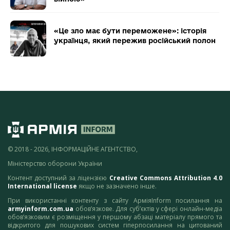
«Це зло має бути переможене»: історія
українця, який пережив російський полон
© 2018 - 2026, ІНФОРМАЦІЙНЕ АГЕНТСТВО,
Міністерство оборони України
Контент доступний за ліцензією
Creative Commons Attribution 4.0
International license
якщо не зазначено інше.
При використанні контенту з сайту АрміяInform посилання на
armyinform.com.ua
обов’язкове. Для суб’єктів у сфері онлайн-медіа
обов’язковим є розміщення у першому абзаці матеріалу прямого та
відкритого для пошукових систем гіперпосилання на цитований