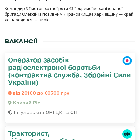
Командир 3-ї мотопіхотної роти 43-ї окремої механізованої
бригади Олексій із позивним «Гіря» захищає Харківщину — край,
де народився та виріс.
ВАКАНСІЇ
Оператор засобів
радіоелектроної боротьби
(контрактна служба, Збройні Сили
України)
від 20100 до 60300 грн
Кривий Ріг
Інгулецький ОРТЦК та СП
Тракторист,