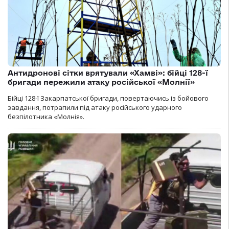
Антидронові сітки врятували «Хамві»: бійці 128-ї
бригади пережили атаку російської «Молнії»
Бійці 128-ї Закарпатської бригади, повертаючись із бойового
завдання, потрапили під атаку російського ударного
безпілотника «Молнія».