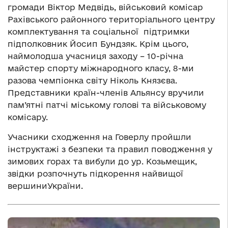
громади Віктор Медвідь, військовий комісар
Рахівського районного територіального центру
комплектування та соціальної підтримки
підполковник Йосип Бундзяк. Крім цього,
наймолодша учасниця заходу – 10-річна
майстер спорту міжнародного класу, 8-ми
разова чемпіонка світу Ніколь Князєва.
Представники країн-членів Альянсу вручили
пам’ятні патчі міському голові та військовому
комісару.
Учасники сходження на Говерлу пройшли
інструктажі з безпеки та правил поводження у
зимових горах та вибули до ур. Козьмещик,
звідки розпочнуть підкорення найвищої
вершиниУкраїни.