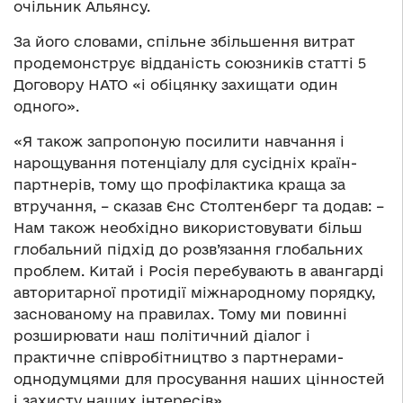
очільник Альянсу.
За його словами, спільне збільшення витрат
продемонструє відданість союзників статті 5
Договору НАТО «і обіцянку захищати один
одного».
«Я також запропоную посилити навчання і
нарощування потенціалу для сусідніх країн-
партнерів, тому що профілактика краща за
втручання, – сказав Єнс Столтенберг та додав: –
Нам також необхідно використовувати більш
глобальний підхід до розв’язання глобальних
проблем. Китай і Росія перебувають в авангарді
авторитарної протидії міжнародному порядку,
заснованому на правилах. Тому ми повинні
розширювати наш політичний діалог і
практичне співробітництво з партнерами-
однодумцями для просування наших цінностей
і захисту наших інтересів».