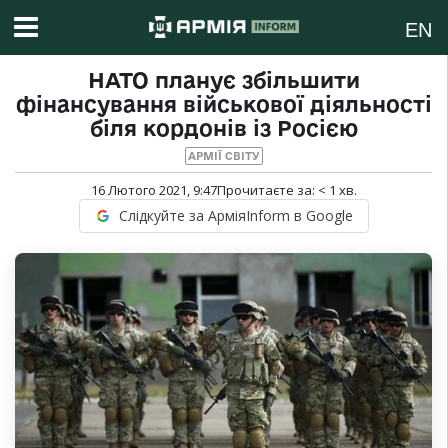
EN
НАТО планує збільшити
фінансування військової діяльності
біля кордонів із Росією
АРМІЇ СВІТУ
16 Лютого 2021, 9:47
Прочитаєте за:
< 1
хв.
Слідкуйте за АрміяInform в Google