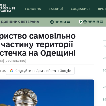
ГОЛОВНА
ВАКАНСІЇ
СОЦЗАХИСТ
ПРО 
ДОВІДНИК ВЕТЕРАНА
риство самовільно
частину території
20
істечка на Одещині
20
НИ
СУСПІЛЬСТВО
20
Слідкуйте за АрміяInform в Google
1
хв.
20
19