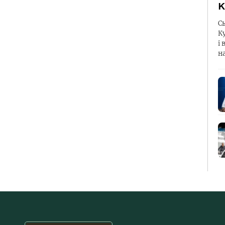
К
С
К
і 
н