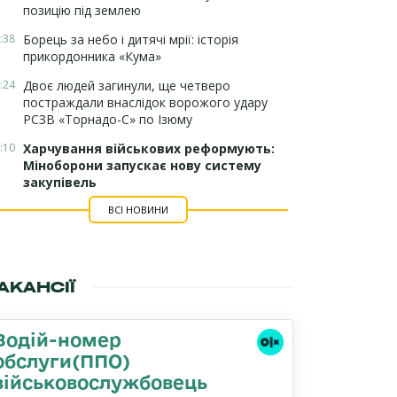
позицію під землею
:38
Борець за небо і дитячі мрії: історія
прикордонника «Кума»
:24
Двоє людей загинули, ще четверо
постраждали внаслідок ворожого удару
РСЗВ «Торнадо-С» по Ізюму
:10
Харчування військових реформують:
Міноборони запускає нову систему
закупівель
ВСІ НОВИНИ
АКАНСІЇ
Водій-номер
обслуги(ППО)
військовослужбовець