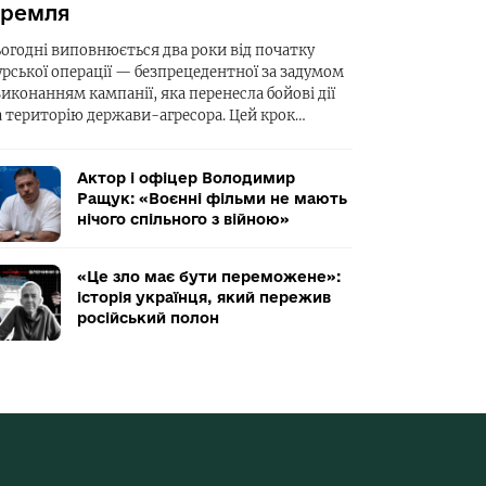
ремля
ьогодні виповнюється два роки від початку
урської операції — безпрецедентної за задумом
виконанням кампанії, яка перенесла бойові дії
а територію держави-агресора. Цей крок…
Актор і офіцер Володимир
Ращук: «Воєнні фільми не мають
нічого спільного з війною»
«Це зло має бути переможене»:
історія українця, який пережив
російський полон