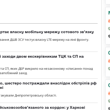
ртає власну мобільну мережу сотового зв’язку
вання ДШВ ЗСУ тестує власну LTE-мережу на лінії фронту.
і заходи двом екскерівникам ТЦК та СП на
та СП, яких ДБР викрило на незаконному «списанні» понад
 запобіжний захід.
о, шестеро постраждали внаслідок обстрілів рф
ні
атакували Дніпропетровську області.
йськовозобов’язаного за кордон: у Харкові