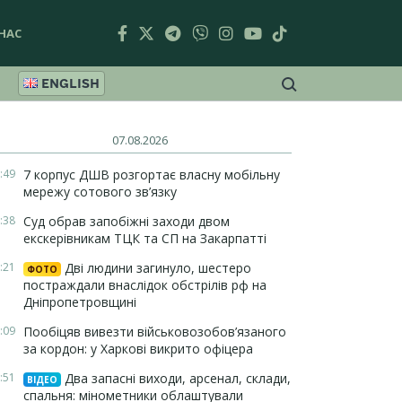
НАС
ENGLISH
07.08.2026
:49
7 корпус ДШВ розгортає власну мобільну
мережу сотового зв’язку
:38
Суд обрав запобіжні заходи двом
екскерівникам ТЦК та СП на Закарпатті
:21
Дві людини загинуло, шестеро
ФОТО
постраждали внаслідок обстрілів рф на
Дніпропетровщині
:09
Пообіцяв вивезти військовозобов’язаного
за кордон: у Харкові викрито офіцера
:51
Два запасні виходи, арсенал, склади,
ВІДЕО
спальня: мінометники облаштували