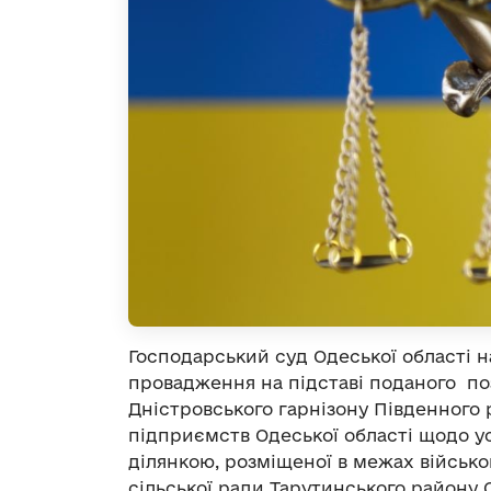
Господарський суд Одеської області н
провадження на підставі поданого по
Дністровського гарнізону Південного 
підприємств Одеської області щодо 
ділянкою, розміщеної в межах військо
сільської ради Тарутинського району О