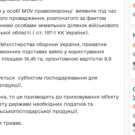
у особі МОУ правоохоронці виявили під час
ого провадження, розпочатого за фактом
ними особами земельних ділянок військового
ої області ( ст. 197-1 КК України).
и Міністерства оборони України, приватне
законних підставах взяло у користування
 площею 18,45 га, орієнтовною вартістю 8,9
ується суб’єктом господарювання для
одукції.
ана, то це призводить до приховування об’єкту
ету держави необхідних податків та
льськогосподарської продукції.
и триває.