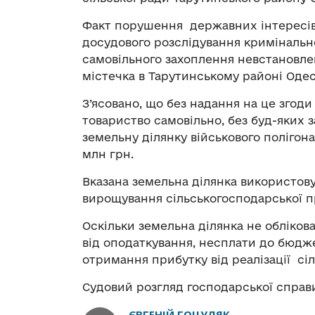
Факт порушення державних інтересів 
досудового розслідування кримінальн
самовільного захоплення невстановле
містечка в Тарутинському районі Одеськ
З’ясовано, що без надання на це згод
товариство самовільно, без буд-яких 
земельну ділянку військового полігона
млн грн.
Вказана земельна ділянка використов
вирощування сільськогосподарської пр
Оскільки земельна ділянка не обліков
від оподаткування, несплати до бюдж
отримання прибутку від реалізації сі
Судовий розгляд господарської справ
ЄВГЕНІЙ ГОЦУЛЯК