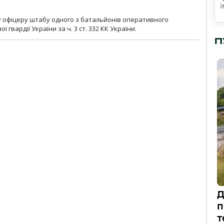
у офіцеру штабу одного з батальйонів оперативного
гвардії України за ч. 3 ст. 332 КК України.
П
Д
п
т