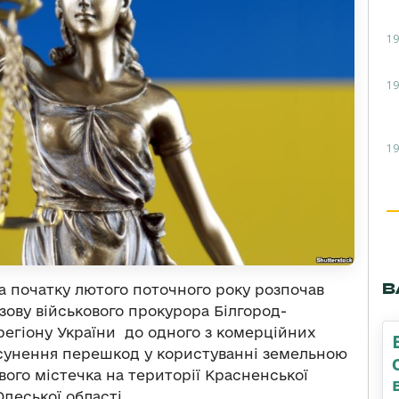
19
19
19
В
а початку лютого поточного року розпочав
зову військового прокурора Білгород-
регіону України до одного з комерційних
усунення перешкод у користуванні земельною
вого містечка на території Красненської
деської області.