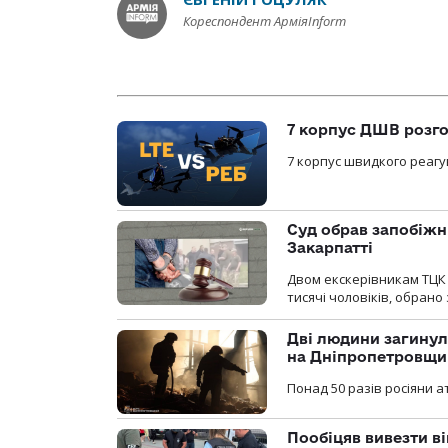
Кореспондент АрміяInform
7 корпус ДШВ розго
7 корпус швидкого реагу
Суд обрав запобіжн
Закарпатті
Двом екскерівникам ТЦК 
тисячі чоловіків, обрано
Дві людини загинул
на Дніпропетровщи
Понад 50 разів росіяни 
Пообіцяв вивезти ві