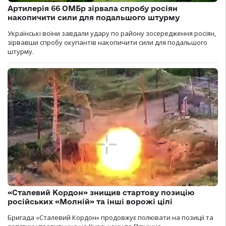
Артилерія 66 ОМБр зірвала спробу росіян
накопичити сили для подальшого штурму
Українські воїни завдали удару по району зосередження росіян,
зірвавши спробу окупантів накопичити сили для подальшого
штурму.
«Сталевий Кордон» знищив стартову позицію
російських «Молній» та інші ворожі цілі
Бригада «Сталевий Кордон» продовжує полювати на позиції та