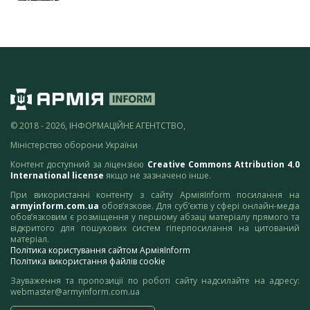
© 2018 - 2026, ІНФОРМАЦІЙНЕ АГЕНТСТВО,
Міністерство оборони України
Контент доступний за ліцензією
Creative Commons Attribution 4.0
International license
якщо не зазначено інше.
При використанні контенту з сайту АрміяInform посилання на
armyinform.com.ua
обов’язкове. Для суб’єктів у сфері онлайн-медіа
обов’язковим є розміщення у першому абзаці матеріалу прямого та
відкритого для пошукових систем гіперпосилання на цитований
матеріал.
Політика користування сайтом АрміяInform
Політика використання файлів cookie
Зауваження та пропозиції по роботі сайту надсилайте на адресу:
webmaster@armyinform.com.ua