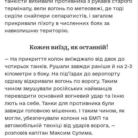
танкісти вибивали противника з рукавів старого
терміналу, вели вогонь по метеовежі, де тоді
сиділи снайпери сепаратистів, і загалом
прикривали піхоту в численних боях за
навколишню територію.
Кожен виїзд, як останній!
— На прикриття колон виїжджало від двох до
чотирьох танків. Рушали завжди раніше й на 2-3
кілометри з боку. На під’їздах до аеропорту
одразу відкривали вогонь по ворогу. Таким
чином змушували російських найманців
переводити основний вогневий удар та їхню
лють на себе. Танки для противника були
завжди головною мішенню. І таким чином, як
могли, убезпечували колони на БМП та
автомобільній техніці від ударів ворога, —
розповів капітан Максим Сулима.