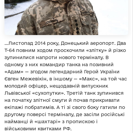
…Листопад 2014 року, Донецький аеропорт. Два
Т-64 повним ходом проскочили «злітку» й різко
зупинилися напроти нового терміналу. В
одному з них командир танка на позивний
«Адам» — згодом легендарний Герой України
Євген Межевікін, в іншому — «Макс», на той час
молодий офіцер, нещодавній випускник
Львівської «сухопутки». Третій танк зупинився
на початку злітної смуги й почав прикривати
екіпажі побратимів. А ті зі свого боку гатили по
другому поверсі терміналу, де засіли російські
найманці й «шахтарі» з пропискою і
військовими квитками РФ.