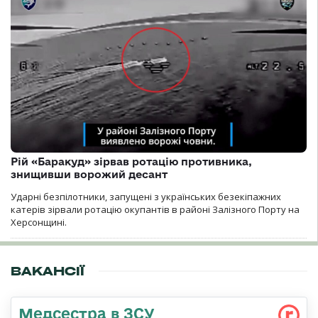
Рій «Баракуд» зірвав ротацію противника,
знищивши ворожий десант
Ударні безпілотники, запущені з українських безекіпажних
катерів зірвали ротацію окупантів в районі Залізного Порту на
Херсонщині.
ВАКАНСІЇ
Медсестра в ЗСУ