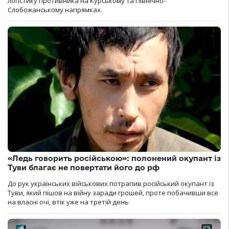
логістику противника на Курському та Північно-
Слобожанському напрямках.
«Ледь говорить російською»: полонений окупант із
Туви благає не повертати його до рф
До рук українських військових потрапив російський окупант із
Туви, який пішов на війну заради грошей, проте побачивши все
на власні очі, втік уже на третій день