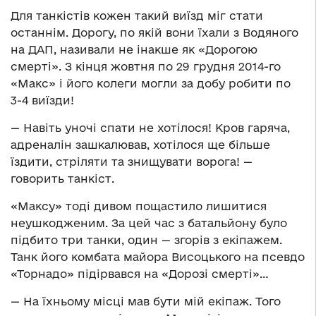
Для танкістів кожен такий виїзд міг стати
останнім. Дорогу, по якій вони їхали з Водяного
на ДАП, називали не інакше як «Дорогою
смерті». З кінця жовтня по 29 грудня 2014-го
«Макс» і його колеги могли за добу робити по
3-4 виїзди!
— Навіть уночі спати не хотілося! Кров гаряча,
адреналін зашкалював, хотілося ще більше
їздити, стріляти та знищувати ворога! —
говорить танкіст.
«Максу» тоді дивом пощастило лишитися
неушкодженим. За цей час з батальйону було
підбито три танки, один — згорів з екіпажем.
Танк його комбата майора Висоцького на псевдо
«Торнадо» підірвався на «Дорозі смерті»…
— На їхньому місці мав бути мій екіпаж. Того