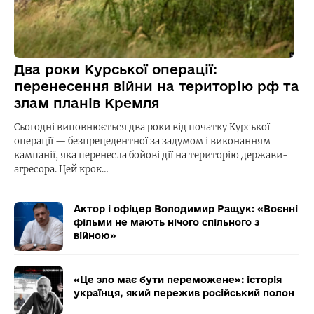
Два роки Курської операції:
перенесення війни на територію рф та
злам планів Кремля
Сьогодні виповнюється два роки від початку Курської
операції — безпрецедентної за задумом і виконанням
кампанії, яка перенесла бойові дії на територію держави-
агресора. Цей крок…
Актор і офіцер Володимир Ращук: «Воєнні
фільми не мають нічого спільного з
війною»
«Це зло має бути переможене»: історія
українця, який пережив російський полон