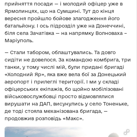
прийняття посади — і молодий офіцер уже в
Ярмолинцях, що на Сумщині. Тут до кінця
вересня пройшло бойове злагодження його
батальйону. І ось підрозділ уже на Донеччині,
біля села Зачатівка — на напрямку Волноваха –
Маріуполь.
— Стали табором, облаштувались. Та довго
сидіти не довелося. За командою комбрига, три
танки, у тому числі мій, були придані бригаді
«Холодний Яр», яка вже вела бої за Донецький
аеропорт і прилеглі території. І ми у складі
офіцерських екіпажів, бо щойно мобілізовані
військовослужбовці просто відмовлялися
вирушати на ДАП, висунулись у село Тоненьке,
де тоді стояла механізована бригада, —
продовжив розповідь «Макс».