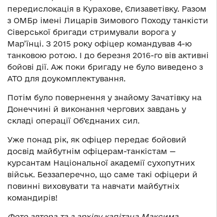
передислокація в Курахове, Єлизаветівку. Разом
з ОМБр імені Лицарів Зимового Походу танкісти
Сіверської бригади стримували ворога у
Мар’їнці. З 2015 року офіцер командував 4-ю
танковою ротою. І до березня 2016-го вів активні
бойові дії. Аж поки бригаду не було виведено з
АТО для доукомплектування.
Потім було повернення у знайому Зачатівку на
Донеччині й виконання чергових завдань у
складі операції Об’єднаних сил.
Уже понад рік, як офіцер передає бойовий
досвід майбутнім офіцерам-танкістам —
курсантам Національної академії сухопутних
військ. Беззаперечно, що саме такі офіцери й
повинні виховувати та навчати майбутніх
командирів!
Фото автора та з архіву капітана Максима