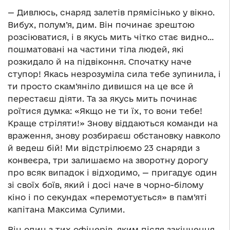
— Дивлюсь, снаряд залетів прямісінько у вікно.
Вибух, полум’я, дим. Він починає зрештою
розсіюватися, і в якусь мить чітко стає видно…
пошматовані на частини тіла людей, які
розкидало й на підвіконня. Спочатку наче
ступор! Якась незрозуміла сила тебе зупинила, і
ти просто скам’яніло дивишся на це все й
перестаєш діяти. Та за якусь мить починає
роїтися думка: «Якщо не ти їх, то вони тебе!
Краще стріляти!» Знову віддаються команди на
враження, знову розбираєш обстановку навколо
й ведеш бій! Ми відстрілюємо 23 снаряди з
конвеєра, три залишаємо на зворотну дорогу
про всяк випадок і відходимо, — пригадує один
зі своїх боїв, який і досі наче в чорно-білому
кіно і по секундах «перемотується» в пам’яті
капітана Максима Сулими.
Він один з тих офіцерів, яким після закінчення