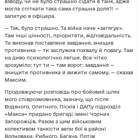
взводу, чи не було страшно сідати в танк, адже
могла спіткати така сама страшна доля?! —
запитую в офіцера.
— Так, було страшно. Та війна наче «затягує».
Там інші цінності, пріоритети, відповідальність.
Ти виконав поставлене завдання, знищив
противника — ти заслужив похвалу й повагу. Там
на диво психологічно легше. Все чітко
зрозуміло: тут ти — там ворог; завдання —
знищити противника й вижити самому, — сказав
Максим.
Продовжуючи розповідь про бойовий шлях
мого співрозмовника, зазначу, що після
Водяного, Опитного, Пісків і ДАПу підрозділ
«Макса» придано бригаді імені Чорних
Запорожців. Разом з цим військовим
колективом танкісти вели бої в районі
Волновахи, Рибного, Багача. Потім