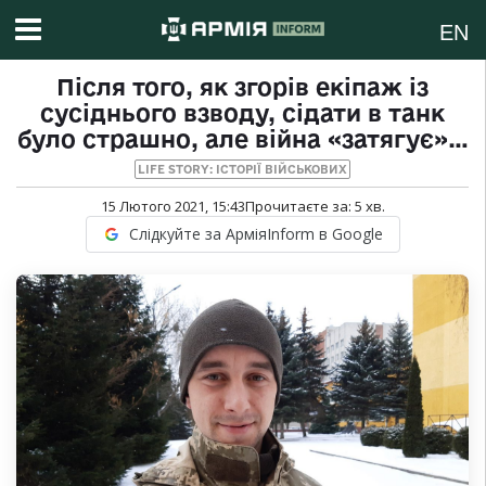
EN
Після того, як згорів екіпаж із
сусіднього взводу, сідати в танк
було страшно, але війна «затягує»…
LIFE STORY: ІСТОРІЇ ВІЙСЬКОВИХ
15 Лютого 2021, 15:43
Прочитаєте за:
5
хв.
Слідкуйте за АрміяInform в Google