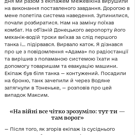
дня ми разом з екіпажем Межевікіна вирушили
на виконання поставленого завдання. Дорогою в
мене полетіла система наведення. Зупинилися,
почали розбиратися. Нам на заміну поїхав
комбат. На об’їзній Донецького аеропорту його
механік-водій трохи виїхав за слід першого
танка і… підірвався. Вирвало каток. Я дізнався
про це з повідомлення «Адама» по радіостанції
та вирішив з поламаною системою їхати на
допомогу товаришам та евакуацію машини.
Екіпаж був біля танка — контужений. Посадили
на броню, танк зачепили й через Водяне
затягнули в Тоненьке, — розповів про цей
випадок Максим.
«На війні все чітко зрозуміло: тут ти —
там ворог»
— Після того, як згорів екіпаж із сусіднього