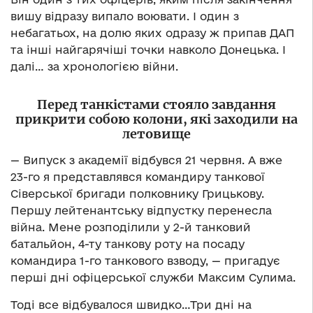
вишу відразу випало воювати. І один з
небагатьох, на долю яких одразу ж припав ДАП
та інші найгарячіші точки навколо Донецька. І
далі… за хронологією війни.
Перед танкістами стояло завдання
прикрити собою колони, які заходили на
летовище
— Випуск з академії відбувся 21 червня. А вже
23-го я представлявся командиру танкової
Сіверської бригади полковнику Грицькову.
Першу лейтенантську відпустку перенесла
війна. Мене розподілили у 2-й танковий
батальйон, 4-ту танкову роту на посаду
командира 1-го танкового взводу, — пригадує
перші дні офіцерської служби Максим Сулима.
Тоді все відбувалося швидко…Три дні на