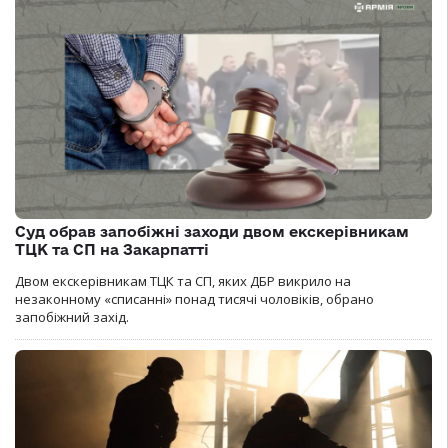
Суд обрав запобіжні заходи двом екскерівникам
ТЦК та СП на Закарпатті
Двом екскерівникам ТЦК та СП, яких ДБР викрило на
незаконному «списанні» понад тисячі чоловіків, обрано
запобіжний захід.