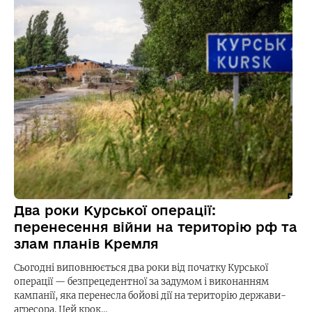
Два роки Курської операції:
перенесення війни на територію рф та
злам планів Кремля
Сьогодні виповнюється два роки від початку Курської
операції — безпрецедентної за задумом і виконанням
кампанії, яка перенесла бойові дії на територію держави-
агресора. Цей крок…