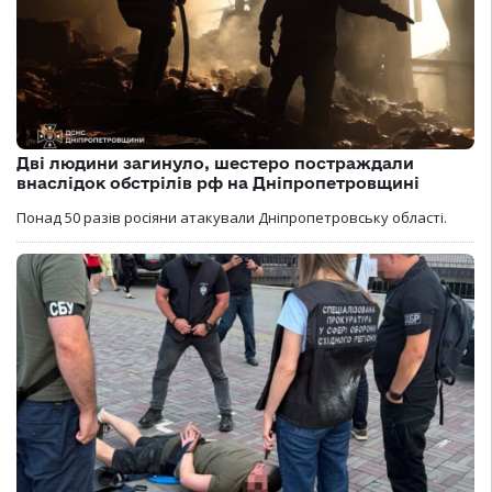
Дві людини загинуло, шестеро постраждали
внаслідок обстрілів рф на Дніпропетровщині
Понад 50 разів росіяни атакували Дніпропетровську області.