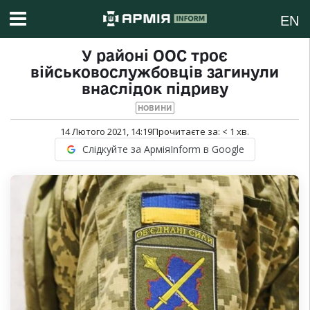
EN
У районі ООС троє
військовослужбовців загинули
внаслідок підриву
НОВИНИ
14 Лютого 2021, 14:19
Прочитаєте за:
< 1
хв.
Слідкуйте за АрміяInform в Google