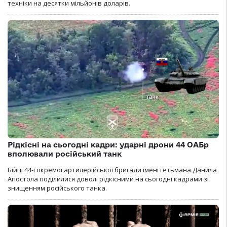
техніки на десятки мільйонів доларів.
Рідкісні на сьогодні кадри: ударні дрони 44 ОАБр
вполювали російський танк
Бійці 44-ї окремої артилерійської бригади імені гетьмана Данила
Апостола поділилися доволі рідкісними на сьогодні кадрами зі
знищенням російського танка.