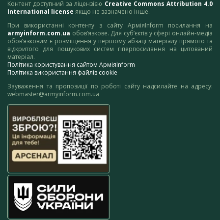
Контент доступний за ліцензією
Creative Commons Attribution 4.0
International license
якщо не зазначено інше.
При використанні контенту з сайту АрміяInform посилання на
armyinform.com.ua
обов’язкове. Для суб’єктів у сфері онлайн-медіа
обов’язковим є розміщення у першому абзаці матеріалу прямого та
відкритого для пошукових систем гіперпосилання на цитований
матеріал.
Політика користування сайтом АрміяInform
Політика використання файлів cookie
Зауваження та пропозиції по роботі сайту надсилайте на адресу:
webmaster@armyinform.com.ua