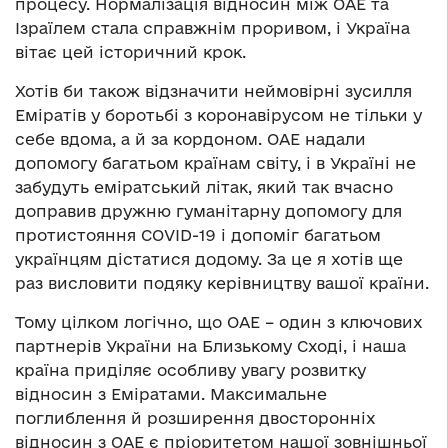
процесу. Нормалізація відносин між ОАЕ та
Ізраїлем стала справжнім проривом, і Україна
вітає цей історичний крок.
Хотів би також відзначити неймовірні зусилля
Еміратів у боротьбі з коронавірусом не тільки у
себе вдома, а й за кордоном. ОАЕ надали
допомогу багатьом країнам світу, і в Україні не
забудуть еміратський літак, який так вчасно
доправив дружню гуманітарну допомогу для
протистояння COVID-19 і допоміг багатьом
українцям дістатися додому. За це я хотів ще
раз висловити подяку керівництву вашої країни.
Тому цілком логічно, що ОАЕ – один з ключових
партнерів України на Близькому Сході, і наша
країна приділяє особливу увагу розвитку
відносин з Еміратами. Максимальне
поглиблення й розширення двосторонніх
відносин з ОАЕ є пріоритетом нашої зовнішньої