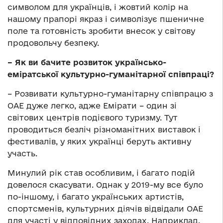
символом для українців, і жовтий колір на
нашому прапорі якраз і символізує пшеничне
поле та готовність зробити внесок у світову
продовольчу безпеку.
– Як ви бачите розвиток українсько-
еміратської культурно-гуманітарної співпраці?
– Розвивати культурно-гуманітарну співпрацю з
ОАЕ дуже легко, адже Емірати – один зі
світових центрів подієвого туризму. Тут
проводиться безліч різноманітних виставок і
фестивалів, у яких українці беруть активну
участь.
Минулий рік став особливим, і багато подій
довелося скасувати. Однак у 2019-му все було
по-іншому, і багато українських артистів,
спортсменів, культурних діячів відвідали ОАЕ
для участі у відповідних заходах. Наприклад,