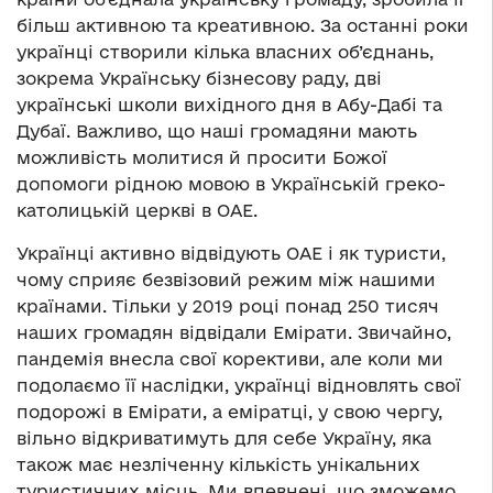
більш активною та креативною. За останні роки
українці створили кілька власних об’єднань,
зокрема Українську бізнесову раду, дві
українські школи вихідного дня в Абу-Дабі та
Дубаї. Важливо, що наші громадяни мають
можливість молитися й просити Божої
допомоги рідною мовою в Українській греко-
католицькій церкві в ОАЕ.
Українці активно відвідують ОАЕ і як туристи,
чому сприяє безвізовий режим між нашими
країнами. Тільки у 2019 році понад 250 тисяч
наших громадян відвідали Емірати. Звичайно,
пандемія внесла свої корективи, але коли ми
подолаємо її наслідки, українці відновлять свої
подорожі в Емірати, а еміратці, у свою чергу,
вільно відкриватимуть для себе Україну, яка
також має незліченну кількість унікальних
туристичних місць. Ми впевнені, що зможемо