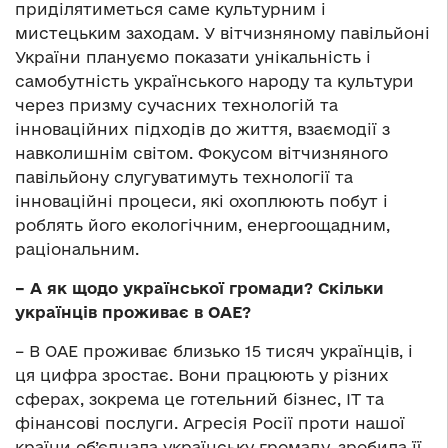
приділятиметься саме культурним і
мистецьким заходам. У вітчизняному павільйоні
України плануємо показати унікальність і
самобутність українського народу та культури
через призму сучасних технологій та
інноваційних підходів до життя, взаємодії з
навколишнім світом. Фокусом вітчизняного
павільйону слугуватимуть технології та
інноваційні процеси, які охоплюють побут і
роблять його екологічним, енергоощадним,
раціональним.
– А як щодо української громади? Скільки
українців проживає в ОАЕ?
– В ОАЕ проживає близько 15 тисяч українців, і
ця цифра зростає. Вони працюють у різних
сферах, зокрема це готельний бізнес, ІТ та
фінансові послуги. Агресія Росії проти нашої
країни об’єднала українську громаду, зробила її