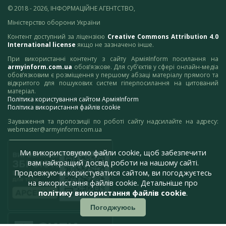
© 2018 - 2026, ІНФОРМАЦІЙНЕ АГЕНТСТВО,
Міністерство оборони України
Контент доступний за ліцензією
Creative Commons Attribution 4.0
International license
якщо не зазначено інше.
При використанні контенту з сайту АрміяInform посилання на
armyinform.com.ua
обов’язкове. Для суб’єктів у сфері онлайн-медіа
обов’язковим є розміщення у першому абзаці матеріалу прямого та
відкритого для пошукових систем гіперпосилання на цитований
матеріал.
Політика користування сайтом АрміяInform
Політика використання файлів cookie
Зауваження та пропозиції по роботі сайту надсилайте на адресу:
webmaster@armyinform.com.ua
Ми використовуємо файли cookie, щоб забезпечити
вам найкращий досвід роботи на нашому сайті.
Продовжуючи користуватися сайтом, ви погоджуєтесь
на використання файлів cookie. Детальніше про
політику використання файлів cookie
.
Погоджуюсь