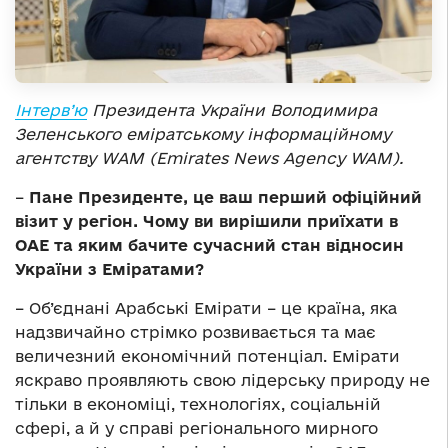
Інтерв’ю
Президента України Володимира
Зеленського еміратському інформаційному
агентству WАМ (Emirates News Agency WAM).
–
Пане Президенте, це ваш перший офіційний
візит у регіон. Чому ви вирішили приїхати в
ОАЕ та яким бачите сучасний стан відносин
України з Еміратами?
– Об’єднані Арабські Емірати – це країна, яка
надзвичайно стрімко розвивається та має
величезний економічний потенціал. Емірати
яскраво проявляють свою лідерську природу не
тільки в економіці, технологіях, соціальній
сфері, а й у справі регіонального мирного