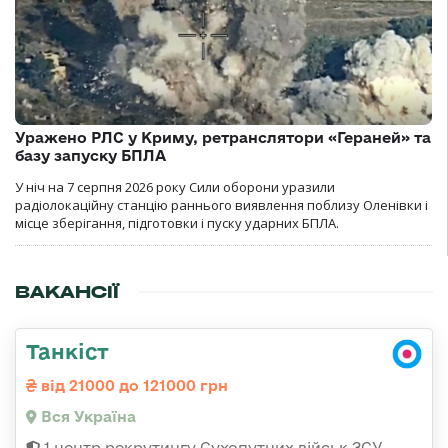
Уражено РЛС у Криму, ретранслятори «Гераней» та
базу запуску БПЛА
У ніч на 7 серпня 2026 року Сили оборони уразили
радіолокаційну станцію раннього виявлення поблизу Оленівки і
місце зберігання, підготовки і пуску ударних БПЛА.
ВАКАНСІЇ
Танкіст
від 21000 до 121000 грн
Вся Україна
1 центр рекрутингу Сухопутних військ ЗСУ