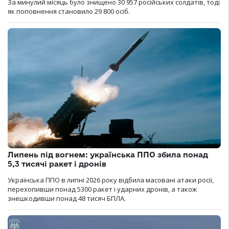
За минулий місяць було знищено 30 957 російських солдатів, тоді
як поповнення становило 29 800 осіб.
Липень під вогнем: українська ППО збила понад
5,3 тисячі ракет і дронів
Українська ППО в липні 2026 року відбила масовані атаки росії,
перехопивши понад 5300 ракет і ударних дронів, а також
знешкодивши понад 48 тисяч БПЛА.