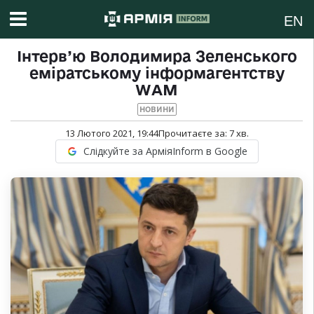
EN
Інтерв’ю Володимира Зеленського
еміратському інформагентству
WАМ
НОВИНИ
13 Лютого 2021, 19:44
Прочитаєте за:
7
хв.
Слідкуйте за АрміяInform в Google