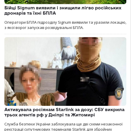
Бійці Signum виявили і знищили лігво російських
дронарів та їхні БПЛА
Оператори БПЛА підрозділу Signum виявили та уразили локацію,
з якої ворог запускав розвідувальні БПЛА.
Активувала росіянам Starlink за дозу: СБУ викрила
трьох агентів рф у Дніпрі та Житомирі
Служба безпеки України заблокувала ще дві схеми незаконної
реєстрації супутникових терміналів Starlink для збройних