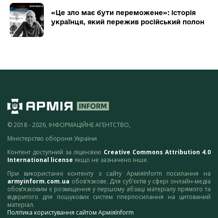
«Це зло має бути переможене»: історія
українця, який пережив російський полон
© 2018 - 2026, ІНФОРМАЦІЙНЕ АГЕНТСТВО,
Міністерство оборони України
Контент доступний за ліцензією
Creative Commons Attribution 4.0
International license
якщо не зазначено інше.
При використанні контенту з сайту АрміяInform посилання на
armyinform.com.ua
обов’язкове. Для суб’єктів у сфері онлайн-медіа
обов’язковим є розміщення у першому абзаці матеріалу прямого та
відкритого для пошукових систем гіперпосилання на цитований
матеріал.
Політика користування сайтом АрміяInform