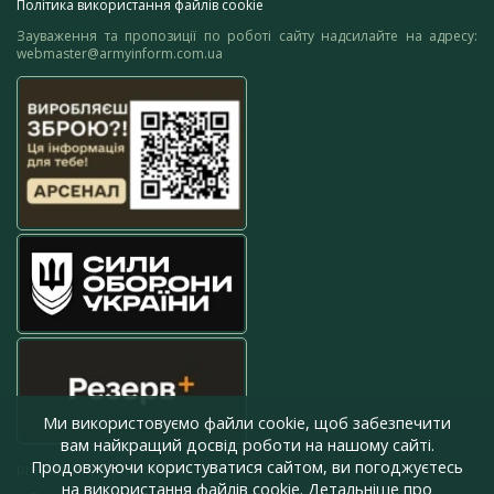
Політика використання файлів cookie
Зауваження та пропозиції по роботі сайту надсилайте на адресу:
webmaster@armyinform.com.ua
Ми використовуємо файли cookie, щоб забезпечити
вам найкращий досвід роботи на нашому сайті.
Продовжуючи користуватися сайтом, ви погоджуєтесь
press@armyinform.com.ua
на використання файлів cookie. Детальніше про