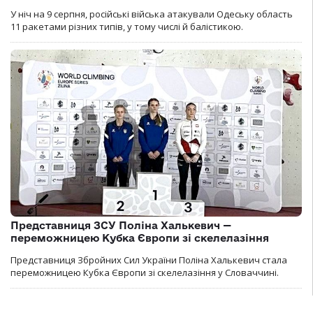
У ніч на 9 серпня, російські війська атакували Одеську область
11 ракетами різних типів, у тому числі й балістикою.
Представниця ЗСУ Поліна Халькевич —
переможницею Кубка Європи зі скелелазіння
Представниця Збройних Сил України Поліна Халькевич стала
переможницею Кубка Європи зі скелелазіння у Словаччині.