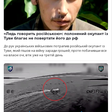
«Ледь говорить російською»: полонений окупант із
Туви благає не повертати його до рф
До рук українських військових потрапив російський окупант із
Туви, який пішов на війну заради грошей, проте побачивши все
на власні очі, втік уже на третій день