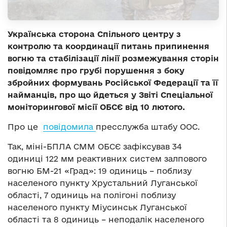
Українська сторона Спільного центру з
контролю та координації питань припинення
вогню та стабілізації лінії розмежування сторін
повідомляє про грубі порушення з боку
збройних формувань Російської Федерації та її
найманців, про що йдеться у Звіті Спеціальної
моніторингової місії ОБСЄ від 10 лютого.
Про це
повідомила
пресслужба штабу ООС.
Так, міні-БПЛА СММ ОБСЄ зафіксував 34
одиниці 122 мм реактивних систем залпового
вогню БМ-21 «Град»: 19 одиниць – поблизу
населеного пункту Хрустальний Луганської
області, 7 одиниць на полігоні поблизу
населеного пункту Міусинськ Луганської
області та 8 одиниць – неподалік населеного