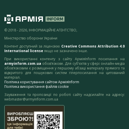
© 2018 - 2026, ІНФОРМАЦІЙНЕ АГЕНТСТВО,
Міністерство оборони України
Контент доступний за ліцензією
Creative Commons Attribution 4.0
International license
якщо не зазначено інше.
При використанні контенту з сайту АрміяInform посилання на
armyinform.com.ua
обов’язкове. Для суб’єктів у сфері онлайн-медіа
обов’язковим є розміщення у першому абзаці матеріалу прямого та
відкритого для пошукових систем гіперпосилання на цитований
матеріал.
Політика користування сайтом АрміяInform
Політика використання файлів cookie
Зауваження та пропозиції по роботі сайту надсилайте на адресу:
webmaster@armyinform.com.ua