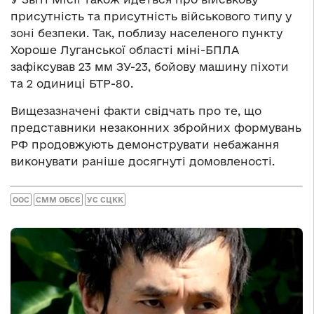
присутність та присутність військового типу у
зоні безпеки. Так, поблизу населеного пункту
Хороше Луганської області міні-БПЛА
зафіксував 23 мм ЗУ-23, бойову машину піхоти
та 2 одиниці БТР-80.
Вищезазначені факти свідчать про те, що
представники незаконних збройних формувань
РФ продовжують демонструвати небажання
виконувати раніше досягнуті домовленості.
ООС
СММ ОБСЄ
УС СЦКК