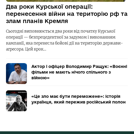
Два роки Курської операції:
перенесення війни на територію рф та
злам планів Кремля
Сьогодні виповнюється два роки від початку Курської
операції — безпрецедентної за задумом і виконанням
кампанії, яка перенесла бойові дії на територію держави-
агресора. Цей крок…
Актор і офіцер Володимир Ращук: «Воєнні
фільми не мають нічого спільного з
війною»
«Це зло має бути переможене»: історія
українця, який пережив російський полон