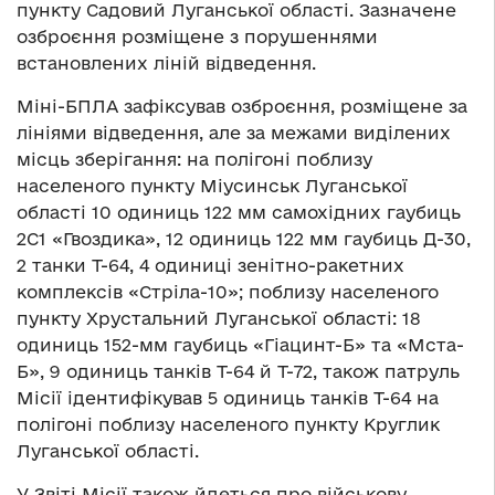
пункту Садовий Луганської області. Зазначене
озброєння розміщене з порушеннями
встановлених ліній відведення.
Міні-БПЛА зафіксував озброєння, розміщене за
лініями відведення, але за межами виділених
місць зберігання: на полігоні поблизу
населеного пункту Міусинськ Луганської
області 10 одиниць 122 мм самохідних гаубиць
2С1 «Гвоздика», 12 одиниць 122 мм гаубиць Д-30,
2 танки Т-64, 4 одиниці зенітно-ракетних
комплексів «Стріла-10»; поблизу населеного
пункту Хрустальний Луганської області: 18
одиниць 152-мм гаубиць «Гіацинт-Б» та «Мста-
Б», 9 одиниць танків Т-64 й Т-72, також патруль
Місії ідентифікував 5 одиниць танків Т-64 на
полігоні поблизу населеного пункту Круглик
Луганської області.
У Звіті Місії також йдеться про військову