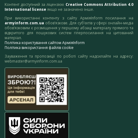
Контент доступний за ліцензією
Creative Commons Attribution 4.0
International license
якщо не зазначено інше.
При використанні контенту з сайту АрміяInform посилання на
armyinform.com.ua
обов’язкове. Для суб’єктів у сфері онлайн-медіа
обов’язковим є розміщення у першому абзаці матеріалу прямого та
відкритого для пошукових систем гіперпосилання на цитований
матеріал.
Політика користування сайтом АрміяInform
Політика використання файлів cookie
Зауваження та пропозиції по роботі сайту надсилайте на адресу:
webmaster@armyinform.com.ua