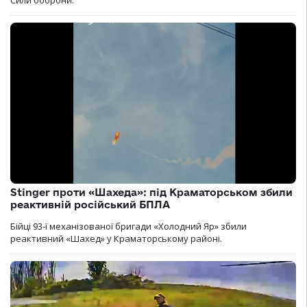
Сили оборони.
Stinger проти «Шахеда»: під Краматорськом збили
реактивній російський БПЛА
Бійці 93-ї механізованої бригади «Холодний Яр» збили
реактивний «Шахед» у Краматорському районі.