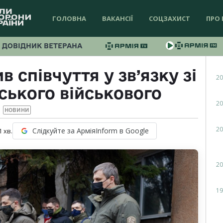
ГОЛОВНА
ВАКАНСІЇ
СОЦЗАХИСТ
ПРО 
ДОВІДНИК ВЕТЕРАНА
 співчуття у зв’язку зі
20
ського військового
20
НОВИНИ
20
Слідкуйте за АрміяInform в Google
1
хв.
20
19