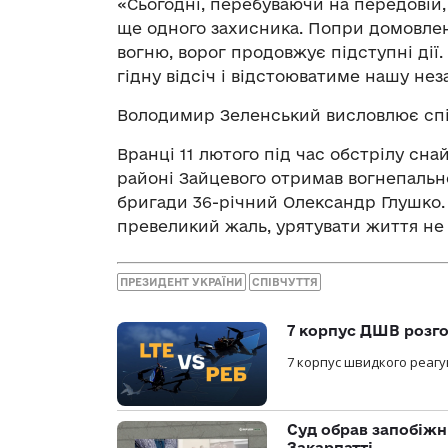
«Сьогодні, перебуваючи на передовій,
ще одного захисника. Попри домовле
вогню, ворог продовжує підступні дії.
гідну відсіч і відстоюватиме нашу нез
Володимир Зеленський висловлює спів
Вранці 11 лютого під час обстрілу сна
районі Зайцевого отримав вогнепальн
бригади 36-річний Олександр Глушко. 
превеликий жаль, урятувати життя не
ПРЕЗИДЕНТ УКРАЇНИ
СПІВЧУТТЯ
7 корпус ДШВ розго
7 корпус швидкого реагу
Суд обрав запобіжн
Закарпатті