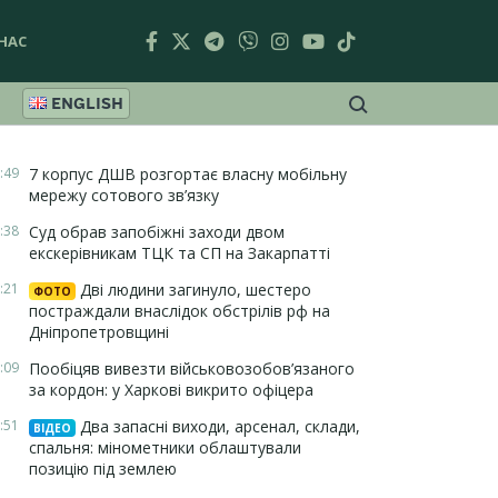
НАС
ENGLISH
:49
7 корпус ДШВ розгортає власну мобільну
мережу сотового зв’язку
:38
Суд обрав запобіжні заходи двом
екскерівникам ТЦК та СП на Закарпатті
:21
Дві людини загинуло, шестеро
ФОТО
постраждали внаслідок обстрілів рф на
Дніпропетровщині
:09
Пообіцяв вивезти військовозобов’язаного
за кордон: у Харкові викрито офіцера
:51
Два запасні виходи, арсенал, склади,
ВІДЕО
спальня: мінометники облаштували
позицію під землею