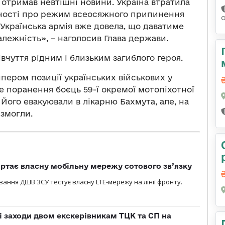
 отримав невтішні новини. Україна втратила
ності про режим всеосяжного припинення
 Українська армія вже довела, що даватиме
алежність», – наголосив Глава держави.
чуття рідним і близьким загиблого героя.
йпером позиції українських військових у
е поранення боєць 59-ї окремої мотопіхотної
Його евакуювали в лікарню Бахмута, але, на
 змогли.
ртає власну мобільну мережу сотового зв’язку
вання ДШВ ЗСУ тестує власну LTE-мережу на лінії фронту.
і заходи двом екскерівникам ТЦК та СП на