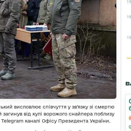
19
19
19
В
кий висловлює співчуття у зв’язку зі смертю
й загинув від кулі ворожого снайпера поблизу
 Telegram каналі Офісу Президента України.