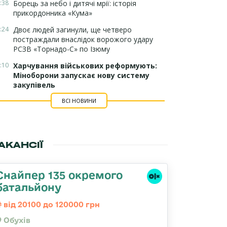
:38
Борець за небо і дитячі мрії: історія
прикордонника «Кума»
:24
Двоє людей загинули, ще четверо
постраждали внаслідок ворожого удару
РСЗВ «Торнадо-С» по Ізюму
:10
Харчування військових реформують:
Міноборони запускає нову систему
закупівель
ВСІ НОВИНИ
АКАНСІЇ
Снайпер 135 окремого
батальйону
від 20100 до 120000 грн
Обухів