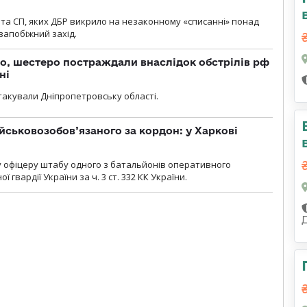
та СП, яких ДБР викрило на незаконному «списанні» понад
 запобіжний захід.
о, шестеро постраждали внаслідок обстрілів рф
ні
атакували Дніпропетровську області.
йськовозобов’язаного за кордон: у Харкові
у офіцеру штабу одного з батальйонів оперативного
гвардії України за ч. 3 ст. 332 КК України.