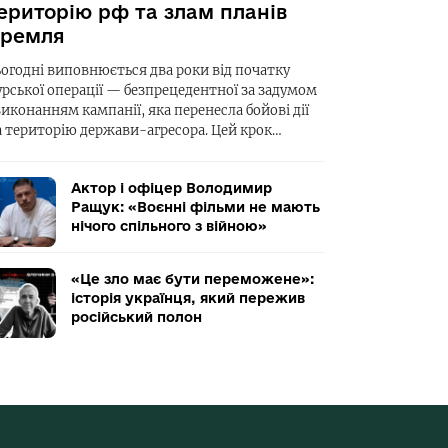
ериторію рф та злам планів
ремля
ьогодні виповнюється два роки від початку
урської операції — безпрецедентної за задумом
виконанням кампанії, яка перенесла бойові дії
а територію держави-агресора. Цей крок…
Актор і офіцер Володимир
Ращук: «Воєнні фільми не мають
нічого спільного з війною»
«Це зло має бути переможене»:
історія українця, який пережив
російський полон