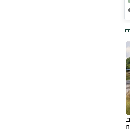
П
Д
п