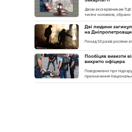
Двом екскерівникам ТЦК 
тисячі чоловіків, обрано
Дві людини загинул
на Дніпропетровщи
Понад 50 разів росіяни 
Пообіцяв вивезти ві
викрито офіцера
Повідомлено про підозр
призначення Національної 