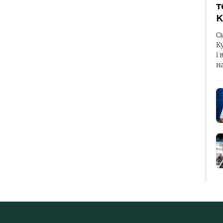
т
К
С
К
і 
н