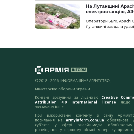
На Луганщині Apach
електростанцію, АЗ
Оператори ББпС Apachi 8
Луганщині завдали ударів
© 2018 - 2026, ІНФОРМАЦІЙНЕ АГЕНТСТВО,
Міністерство оборони України
Контент доступний за ліцензією
Creative Comm
Attribution 4.0 International license
якщо 
зазначено інше.
При використанні контенту з сайту АрміяInf
посилання на
armyinform.com.ua
обов’язкове. 
суб’єктів у сфері онлайн-медіа обов’язкови
розміщення у першому абзаці матеріалу прямого