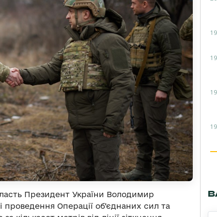
19
19
19
19
В
область Президент України Володимир
і проведення Операції об’єднаних сил та