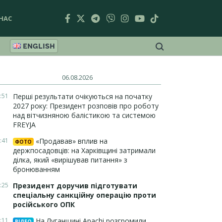
НАС
ENGLISH
06.08.2026
:51
Перші результати очікуються на початку
2027 року: Президент розповів про роботу
над вітчизняною балістикою та системою
FREYJA
:41
«Продавав» вплив на
ФОТО
держпосадовців: на Харківщині затримали
ділка, який «вирішував питання» з
бронюванням
:25
Президент доручив підготувати
спеціальну санкційну операцію проти
російського ОПК
:11
На Луганщині Apachi розгромили
ВІДЕО