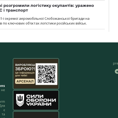
i розгромили логістику окупантів: уражено
С і транспорт
1-ї окремої аеромобільної Слобожанської бригади на
 по ключових об’єктах логістики російських військ.
pr
ons
не
orm
Для
м є
 та