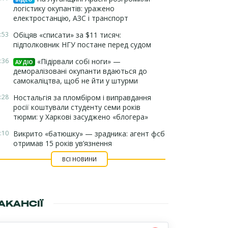
логістику окупантів: уражено
електростанцію, АЗС і транспорт
:53
Обіцяв «списати» за $11 тисяч:
підполковник НГУ постане перед судом
:36
«Підірвали собі ноги» —
АУДІО
деморалізовані окупанти вдаються до
самокаліцтва, щоб не йти у штурми
:28
Ностальгія за пломбіром і виправдання
росії коштували студенту семи років
тюрми: у Харкові засуджено «блогера»
:10
Викрито «батюшку» — зрадника: агент фсб
отримав 15 років ув’язнення
ВСІ НОВИНИ
АКАНСІЇ