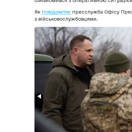
ознайомився з оперативною ситуацією з
Як
повідомляє
пресслужба Офісу Прези
з військовослужбовцями.