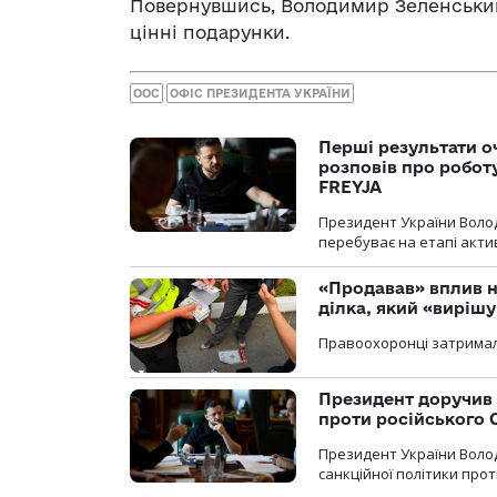
Повернувшись, Володимир Зеленський
цінні подарунки.
ООС
ОФІС ПРЕЗИДЕНТА УКРАЇНИ
Перші результати о
розповів про робот
FREYJA
Президент України Воло
перебуває на етапі актив
«Продавав» вплив н
ділка, який «виріш
Правоохоронці затримал
Президент доручив 
проти російського
Президент України Воло
санкційної політики проти