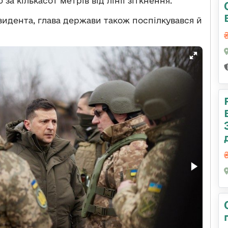
а кількасот метрів від лінії зіткнення.
дента, глава держави також поспілкувався й