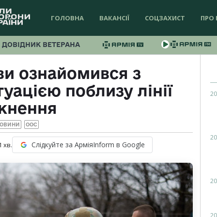
ГОЛОВНА
ВАКАНСІЇ
СОЦЗАХИСТ
ПРО 
ДОВІДНИК ВЕТЕРАНА
ви ознайомився з
уацією поблизу лінії
20
ткнення
ОВИНИ
ООС
20
Слідкуйте за АрміяInform в Google
1
хв.
20
20