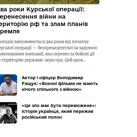
ва роки Курської операції:
еренесення війни на
ериторію рф та злам планів
ремля
ьогодні виповнюється два роки від початку
урської операції — безпрецедентної за задумом
виконанням кампанії, яка перенесла бойові дії
а територію держави-агресора. Цей крок…
Актор і офіцер Володимир
Ращук: «Воєнні фільми не мають
нічого спільного з війною»
«Це зло має бути переможене»:
історія українця, який пережив
російський полон