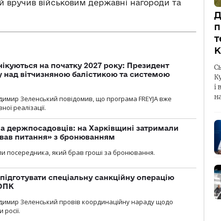
 вручив військовим державні нагороди та
Д
п
т
К
чікуються на початку 2027 року: Президент
С
у над вітчизняною балістикою та системою
К
і 
н
димир Зеленський повідомив, що програма FREYJA вже
ної реалізації.
а держпосадовців: на Харківщині затримали
ував питання» з бронюванням
и посередника, який брав гроші за бронювання.
підготувати спеціальну санкційну операцію
 ОПК
димир Зеленський провів координаційну нараду щодо
 росії.