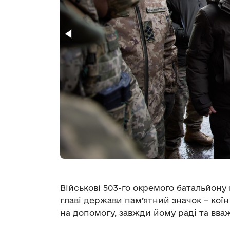
Військові 503-го окремого батальйону
главі держави пам’ятний значок – коїн
на допомогу, завжди йому раді та вва