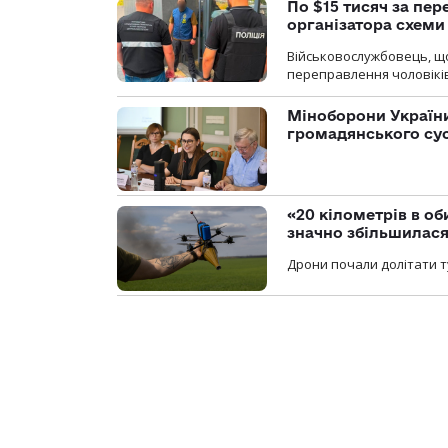
По $15 тисяч за пе
організатора схеми
Військовослужбовець, щ
переправлення чоловіків
Міноборони України
громадянського су
«20 кілометрів в о
значно збільшилас
Дрони почали долітати т