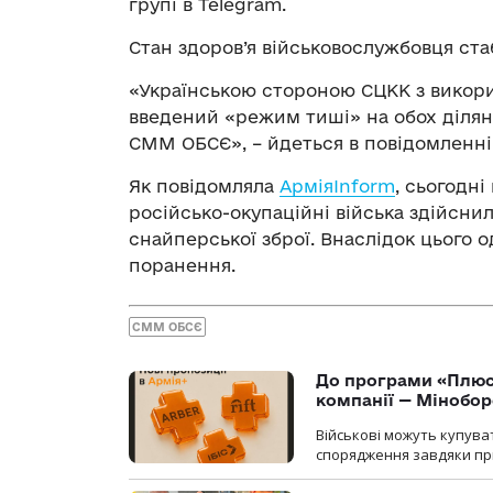
групі в Telegram.
Стан здоров’я військовослужбовця стаб
«Українською стороною СЦКК з викор
введений «режим тиші» на обох ділянк
СММ ОБСЄ», – йдеться в повідомленні
Як повідомляла
АрміяInform
, сьогодн
російсько-окупаційні війська здійсни
снайперської зброї. Внаслідок цього 
поранення.
СММ ОБСЄ
До програми «Плюси
компанії — Мінобо
Військові можуть купуват
спорядження завдяки при