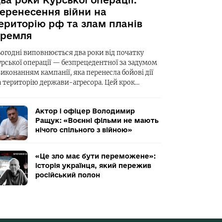
ва роки Курської операції:
еренесення війни на
ериторію рф та злам планів
ремля
ьогодні виповнюється два роки від початку
урської операції — безпрецедентної за задумом
виконанням кампанії, яка перенесла бойові дії
а територію держави-агресора. Цей крок…
Актор і офіцер Володимир
Ращук: «Воєнні фільми не мають
нічого спільного з війною»
«Це зло має бути переможене»:
історія українця, який пережив
російський полон