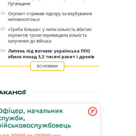
Луганщини
:23
Окупант отримав підозру за вербування
неповнолітньої
:07
«Треба більше»: у липні кількість вбитих
окупантів трохи перевищила кількість
залучених до війська
:50
Липень під вогнем: українська ППО
збила понад 5,3 тисячі ракет і дронів
ВСІ НОВИНИ
АКАНСІЇ
Офіцер, начальник
служби,
військовослужбовець
від 20000 до 120000 грн