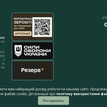
pr
ons
не
orm
Для
м є
 та
 на
 на
чити вам найкращий досвід роботи на нашому сайті. Продовжу
я файлів cookie. Детальніше про
політику використання фай
Погоджуюсь