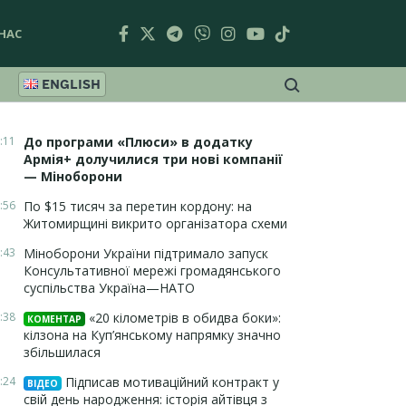
НАС
ENGLISH
:11
До програми «Плюси» в додатку
Армія+ долучилися три нові компанії
— Міноборони
:56
По $15 тисяч за перетин кордону: на
Житомирщині викрито організатора схеми
:43
Міноборони України підтримало запуск
Консультативної мережі громадянського
суспільства Україна—НАТО
:38
«20 кілометрів в обидва боки»:
КОМЕНТАР
кілзона на Куп’янському напрямку значно
збільшилася
:24
Підписав мотиваційний контракт у
ВІДЕО
свій день народження: історія айтівця з