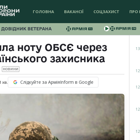
ГОЛОВНА
ВАКАНСІЇ
СОЦЗАХИСТ
ПРО 
ДОВІДНИК ВЕТЕРАНА
ила ноту ОБСЄ через
13
їнського захисника
НОВИНИ
12
Слідкуйте за АрміяInform в Google
1
хв.
12
12
12