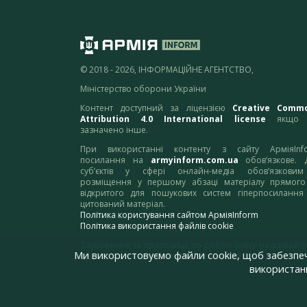
© 2018 - 2026, ІНФОРМАЦІЙНЕ АГЕНТСТВО,
Міністерство оборони України
Контент доступний за ліцензією
Creative Comm
Attribution 4.0 International license
якщо 
зазначено інше.
При використанні контенту з сайту АрміяInf
посилання на
armyinform.com.ua
обов’язкове. 
суб’єктів у сфері онлайн-медіа обов’язкови
розміщення у першому абзаці матеріалу прямого
відкритого для пошукових систем гіперпосилання
цитований матеріал.
Політика користування сайтом АрміяInform
Політика використання файлів cookie
Зауваження та пропозиції по роботі сайту надсилайте
Ми використовуємо файли cookie, щоб забезпе
адресу:
webmaster@armyinform.com.ua
використанн