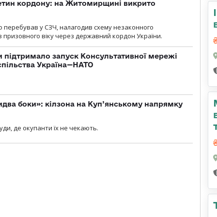
ретин кордону: на Житомирщині викрито
о перебував у СЗЧ, налагодив схему незаконного
 призовного віку через державний кордон України.
 підтримало запуск Консультативної мережі
спільства Україна—НАТО
бидва боки»: кілзона на Куп’янському напрямку
я
уди, де окупанти їх не чекають.