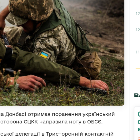
12
12
11
В
 на Донбасі отримав поранення український
ка сторона СЦКК направила ноту в ОБСЄ.
ської делегації в Тристоронній контактній