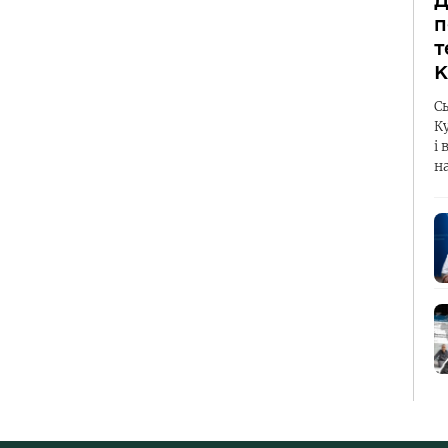
Д
п
т
К
С
К
і 
н