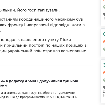
ільний. Його госпіталізували.
истанням координаційного механізму був
ах фронту і направлені відповідні ноти в
.
і неподалік населеного пункту Піски
ли прицільний постріл по наших позиціях зі
один український воїн отримав вогнепальне
» в додатку Армія+ долучилися три нові
рони
и зі знижками одяг і взуття, зброю та туристичне
єднанню до програми компаній ARBER, ІБІС та RIFT.