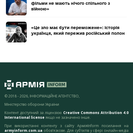
фільми не мають нічого спільного з
війною»
«Це зло має бути переможене»: історія
українця, який пережив російський полон
© 2018 - 2026, ІНФОРМАЦІЙНЕ АГЕНТСТВО,
Міністерство оборони України
Контент доступний за ліцензією
Creative Commons Attribution 4.0
International license
якщо не зазначено інше.
При використанні контенту з сайту АрміяInform посилання на
armyinform.com.ua
обов’язкове. Для суб’єктів у сфері онлайн-медіа