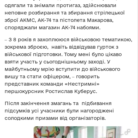
одягали та знімали протигаз, здійснювали
неповне розбирання та збирання стрілецької
зброї АКМС, АК-74 та пістолета Макарова,
споряджали магазин АК-74 набоями.
‒ З 8 років я захоплююся військовою тематикою,
зокрема зброєю, навіть відвідував гурток з
військової підготовки. Тому мені було цікаво
взяти участь у сьогоднішньому заході. У
майбутньому мрію вступити до військового
вишу та стати офіцером, ‒ говорить
представник команди «Нестримні»
першокурсник Ростислав Куберус.
Після закінчення змагань та підбивання
підсумків усі учасники були нагороджені
солодкими призами від організаторів.