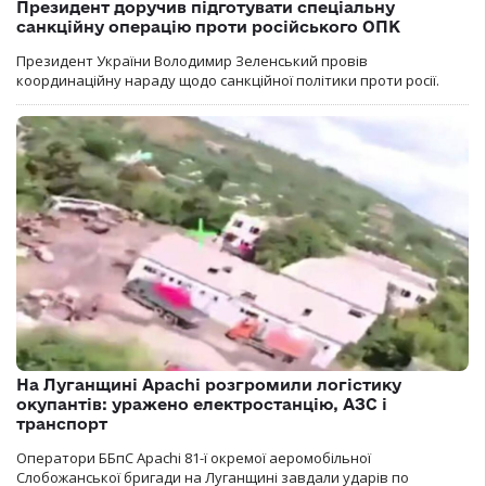
Президент доручив підготувати спеціальну
санкційну операцію проти російського ОПК
Президент України Володимир Зеленський провів
координаційну нараду щодо санкційної політики проти росії.
На Луганщині Apachi розгромили логістику
окупантів: уражено електростанцію, АЗС і
транспорт
Оператори ББпС Apachi 81-ї окремої аеромобільної
Слобожанської бригади на Луганщині завдали ударів по