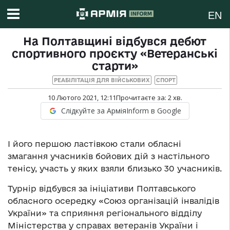
EN
На Полтавщині відбувся дебют
спортивного проєкту «Ветеранські
старти»
РЕАБІЛІТАЦІЯ ДЛЯ ВІЙСЬКОВИХ
СПОРТ
10 Лютого 2021, 12:11
Прочитаєте за:
2
хв.
Слідкуйте за АрміяInform в Google
І його першою ластівкою стали обласні
змагання учасників бойових дій з настільного
тенісу, участь у яких взяли близько 30 учасників.
Турнір відбувся за ініціативи Полтавського
обласного осередку «Союз організацій інвалідів
України» та сприяння регіонального відділу
Міністерства у справах ветеранів України і