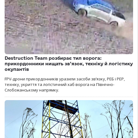
Destruction Team розбирає тил ворога:
прикордонники нищать зв’язок, техніку й логістику
окупантів
FPV-дрони прикордонників уразили засоби зв’язку, РЕБ і РЕР,
техніку, укриття та логістичний хаб ворога на Північно-
Слобожанському напрямку.