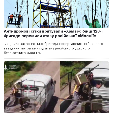
Антидронові сітки врятували «Хамві»: бійці 128-ї
бригади пережили атаку російської «Молнії»
Бійці 128-ї Закарпатської бригади, повертаючись із бойового
завдання, потрапили під атаку російського ударного
безпілотника «Молнія».