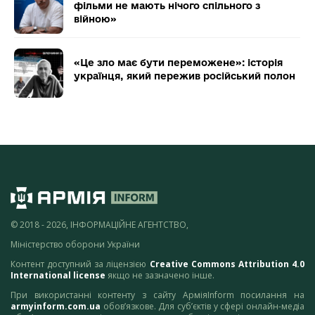
фільми не мають нічого спільного з
війною»
«Це зло має бути переможене»: історія
українця, який пережив російський полон
© 2018 - 2026, ІНФОРМАЦІЙНЕ АГЕНТСТВО,
Міністерство оборони України
Контент доступний за ліцензією
Creative Commons Attribution 4.0
International license
якщо не зазначено інше.
При використанні контенту з сайту АрміяInform посилання на
armyinform.com.ua
обов’язкове. Для суб’єктів у сфері онлайн-медіа