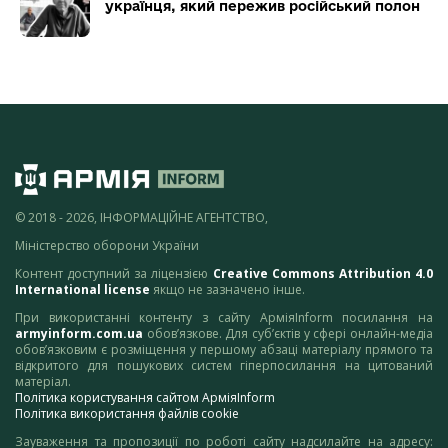
українця, який пережив російський полон
© 2018 - 2026, ІНФОРМАЦІЙНЕ АГЕНТСТВО,
Міністерство оборони України
Контент доступний за ліцензією
Creative Commons Attribution 4.0
International license
якщо не зазначено інше.
При використанні контенту з сайту АрміяInform посилання на
armyinform.com.ua
обов’язкове. Для суб’єктів у сфері онлайн-медіа
обов’язковим є розміщення у першому абзаці матеріалу прямого та
відкритого для пошукових систем гіперпосилання на цитований
матеріал.
Політика користування сайтом АрміяInform
Політика використання файлів cookie
Зауваження та пропозиції по роботі сайту надсилайте на адресу: