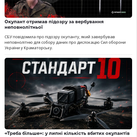
Окупант отримав підозру за вербування
неповнолітньої
СБУ повідомила про підозру окупанту, який завербував
неповнолітню для собору даних про дислокацію Сил оборони
України у Краматорську.
«Треба більше»: у липні кількість вбитих окупантів