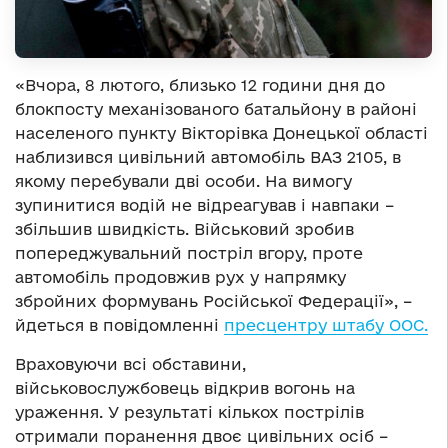
«Вчора, 8 лютого, близько 12 години дня до
блокпосту механізованого батальйону в районі
населеного пункту Вікторівка Донецької області
наблизився цивільний автомобіль ВАЗ 2105, в
якому перебували дві особи. На вимогу
зупинитися водій не відреагував і навпаки –
збільшив швидкість. Військовий зробив
попереджувальний постріл вгору, проте
автомобіль продовжив рух у напрямку
збройних формувань Російської Федерації», –
йдеться в повідомленні
пресцентру штабу ООС.
Враховуючи всі обставини,
військовослужбовець відкрив вогонь на
ураження. У результаті кількох пострілів
отримали поранення двоє цивільних осіб –