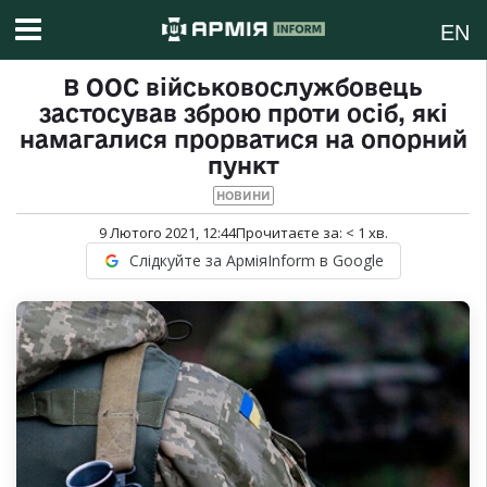
EN
В ООС військовослужбовець
застосував зброю проти осіб, які
намагалися прорватися на опорний
пункт
НОВИНИ
9 Лютого 2021, 12:44
Прочитаєте за:
< 1
хв.
Слідкуйте за АрміяInform в Google