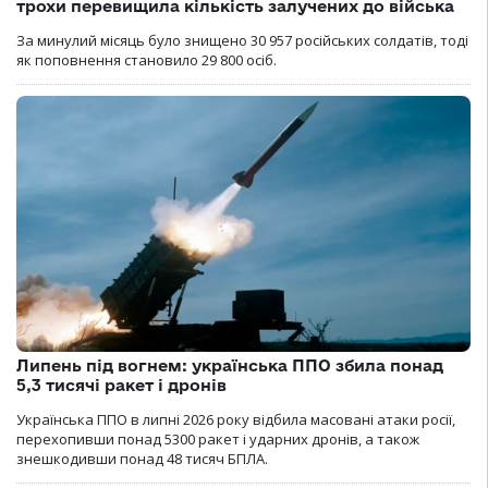
трохи перевищила кількість залучених до війська
За минулий місяць було знищено 30 957 російських солдатів, тоді
як поповнення становило 29 800 осіб.
Липень під вогнем: українська ППО збила понад
5,3 тисячі ракет і дронів
Українська ППО в липні 2026 року відбила масовані атаки росії,
перехопивши понад 5300 ракет і ударних дронів, а також
знешкодивши понад 48 тисяч БПЛА.