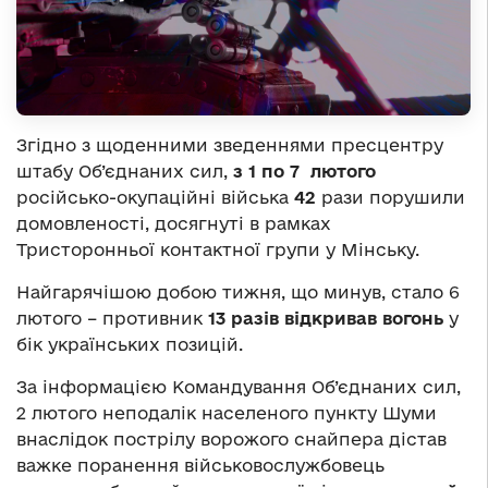
Згідно з щоденними зведеннями пресцентру
штабу Об’єднаних сил,
з 1 по 7 лютого
російсько-окупаційні війська
42
рази порушили
домовленості, досягнуті в рамках
Тристоронньої контактної групи у Мінську.
Найгарячішою добою тижня, що минув, стало 6
лютого – противник
13
разів відкривав вогонь
у
бік українських позицій.
За інформацією Командування Об’єднаних сил,
2 лютого неподалік населеного пункту Шуми
внаслідок пострілу ворожого снайпера дістав
важке поранення військовослужбовець