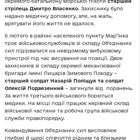
окремого батальйону морської піхоти
старший
стрілець Дмитро Власенко
. Захиснику було
надано медичну допомогу, але, на жаль,
врятувати його життя не вдалося.
6 лютого в районі населеного пункту Мар’їнка
троє військовослужбовців зі складу Об’єднаних
сил підірвалися на невідомому вибуховому
пристрої під час висування на позиції. Двоє
захисників зі складу окремої механізованої
бригади імені Лицарів Зимового Походу –
старший солдат Назарій Поліщук та солдат
Олексій Подвезенний
– загинули від поранень.
За життя третього військового борються
медики. На місці події працює керівний склад
військової частини та робоча група військової
служби правопорядку.
Командування Об’єднаних сил висловлює
глибокі й щирі співчуття рідним та близьким