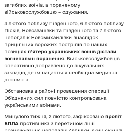
загиблих воїнів, а пораненому
військовослужбовцю – одужання.
4 лютого поблизу Південного, 6 лютого поблизу
Пісків, Новозванівки та Південного та 7 лютого
неподалік Новомихайлівки внаслідок
прицільних ворожих пострілів по наших
позиціях
п’ятеро українських воїнів дістали
вогнепальні поранення
. Військовослужбовців
оперативно доправлено до лікувальних
закладів, де їм надається необхідна медична
допомога.
Обстановка в районі проведення операції
Об’єднаних сил повністю контрольована
українськими воїнами.
Минулого тижня, 2 лютого, зафіксовано
проліт
БПЛА
противника з перетином лінії
розмежування неподалік Авдіївки, який скинув