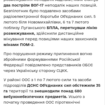
два постріли ВОГ-17
неподалік наших позицій.
Безпілотник було подавлено засобами
радіоелектронної боротьби Об’єднаних сил. 5
лютого біля Новомихайлівки, 6 та 7 лютого
поблизу Луганського
БПЛА, перетнувши лінію
розмежування,
здійснили дистанційне
мінування перед позиціями наших захисників
мінами ПОМ-2
.
Про порушення режиму припинення вогню
збройними формуваннями Російської
Федерації повідомлено представників ОБСЄ
через Українську сторону СЦКК.
У районі ООС з 1 по 7 лютого сили та засоби
підрозділів
ДСНС Об’єднаних сил
обстежили 35
га
території та
знешкодили понад 680
вибухонебезпечних предметів.
Усього з
початку проведення ООС піротехнічні