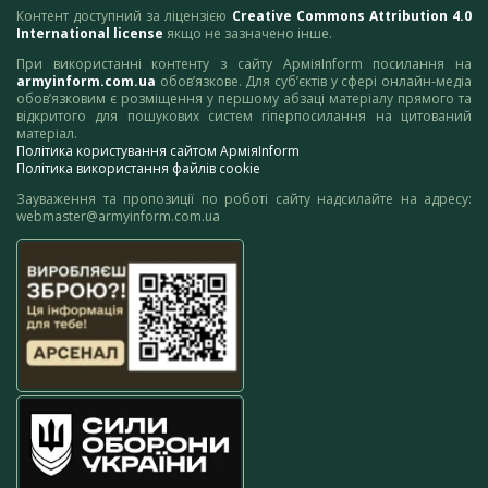
Контент доступний за ліцензією
Creative Commons Attribution 4.0
International license
якщо не зазначено інше.
При використанні контенту з сайту АрміяInform посилання на
armyinform.com.ua
обов’язкове. Для суб’єктів у сфері онлайн-медіа
обов’язковим є розміщення у першому абзаці матеріалу прямого та
відкритого для пошукових систем гіперпосилання на цитований
матеріал.
Політика користування сайтом АрміяInform
Політика використання файлів cookie
Зауваження та пропозиції по роботі сайту надсилайте на адресу:
webmaster@armyinform.com.ua