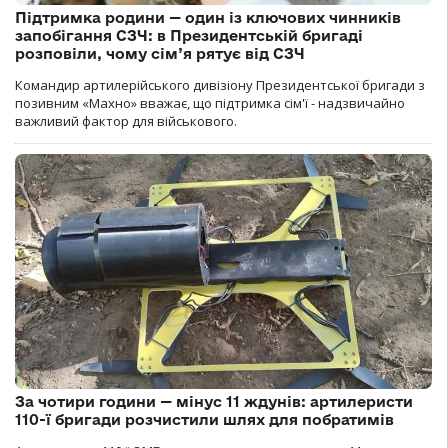
Підтримка родини — один із ключових чинників
запобігання СЗЧ: в Президентській бригаді
розповіли, чому сім’я рятує від СЗЧ
Командир артилерійського дивізіону Президентської бригади з
позивним «Махно» вважає, що підтримка сім'ї - надзвичайно
важливий фактор для військового.
За чотири години — мінус 11 ждунів: артилеристи
110-ї бригади розчистили шлях для побратимів