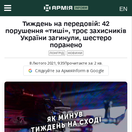
EN
Тиждень на передовій: 42
порушення «тиші», троє захисників
України загинули, шестеро
поранено
ЛОНГРІД
НОВИНИ
8 Лютого 2021, 9:35
Прочитаєте за:
2
хв.
Слідкуйте за АрміяInform в Google