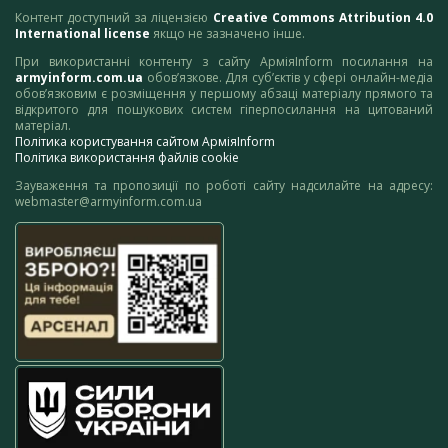
Контент доступний за ліцензією
Creative Commons Attribution 4.0
International license
якщо не зазначено інше.
При використанні контенту з сайту АрміяInform посилання на
armyinform.com.ua
обов’язкове. Для суб’єктів у сфері онлайн-медіа
обов’язковим є розміщення у першому абзаці матеріалу прямого та
відкритого для пошукових систем гіперпосилання на цитований
матеріал.
Політика користування сайтом АрміяInform
Політика використання файлів cookie
Зауваження та пропозиції по роботі сайту надсилайте на адресу:
webmaster@armyinform.com.ua