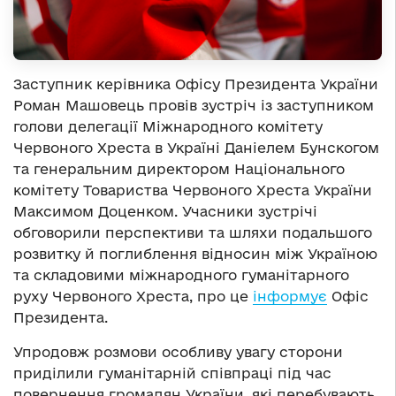
Заступник керівника Офісу Президента України
Роман Машовець провів зустріч із заступником
голови делегації Міжнародного комітету
Червоного Хреста в Україні Даніелем Бунскогом
та генеральним директором Національного
комітету Товариства Червоного Хреста України
Максимом Доценком. Учасники зустрічі
обговорили перспективи та шляхи подальшого
розвитку й поглиблення відносин між Україною
та складовими міжнародного гуманітарного
руху Червоного Хреста, про це
інформує
Офіс
Президента.
Упродовж розмови особливу увагу сторони
приділили гуманітарній співпраці під час
повернення громадян України, які перебувають