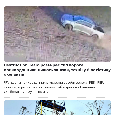
Destruction Team розбирає тил ворога:
прикордонники нищать зв’язок, техніку й логістику
окупантів
FPV-дрони прикордонників уразили засоби зв’язку, РЕБ і РЕР,
техніку, укриття та логістичний хаб ворога на Північно-
Слобожанському напрямку.