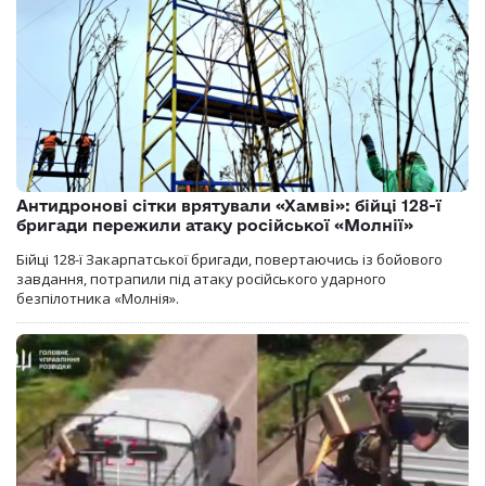
Антидронові сітки врятували «Хамві»: бійці 128-ї
бригади пережили атаку російської «Молнії»
Бійці 128-ї Закарпатської бригади, повертаючись із бойового
завдання, потрапили під атаку російського ударного
безпілотника «Молнія».