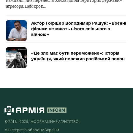
кампанії, яка перенесла бойові дії на територію держави-
агресора. Цей крок…
Актор і офіцер Володимир Ращук: «Воєнні
фільми не мають нічого спільного з
війною»
«Це зло має бути переможене»: історія
українця, який пережив російський полон
© 2018 - 2026, ІНФОРМАЦІЙНЕ АГЕНТСТВО,
Міністерство оборони України