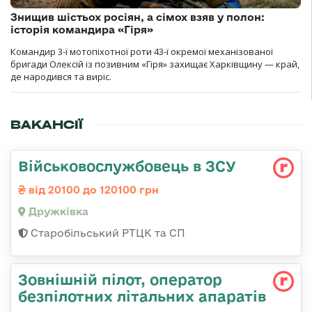
Знищив шістьох росіян, а сімох взяв у полон:
історія командира «Гіря»
Командир 3-ї мотопіхотної роти 43-ї окремої механізованої
бригади Олексій із позивним «Гіря» захищає Харківщину — край,
де народився та виріс.
ВАКАНСІЇ
Військовослужбовець в ЗСУ
від 20100 до 120100 грн
Дружківка
Старобільський РТЦК та СП
Зовнішній пілот, оператор
безпілотних літальних апаратів