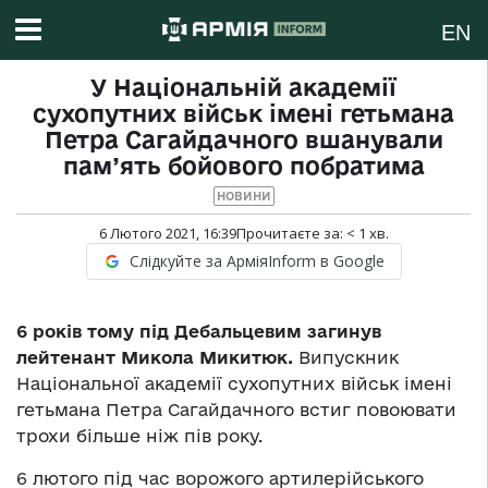
EN
У Національній академії
сухопутних військ імені гетьмана
Петра Сагайдачного вшанували
пам’ять бойового побратима
НОВИНИ
6 Лютого 2021, 16:39
Прочитаєте за:
< 1
хв.
Слідкуйте за АрміяInform в Google
6 років тому під Дебальцевим загинув
лейтенант Микола Микитюк.
Випускник
Національної академії сухопутних військ імені
гетьмана Петра Сагайдачного встиг повоювати
трохи більше ніж пів року.
6 лютого під час ворожого артилерійського