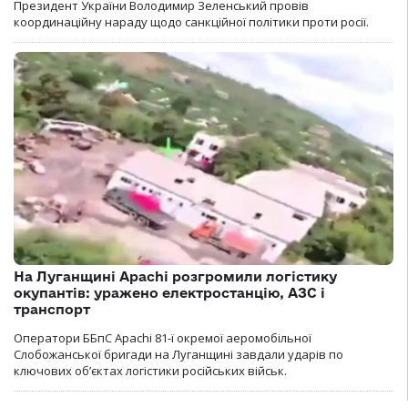
Президент України Володимир Зеленський провів
координаційну нараду щодо санкційної політики проти росії.
На Луганщині Apachi розгромили логістику
окупантів: уражено електростанцію, АЗС і
транспорт
Оператори ББпС Apachi 81-ї окремої аеромобільної
Слобожанської бригади на Луганщині завдали ударів по
ключових об’єктах логістики російських військ.