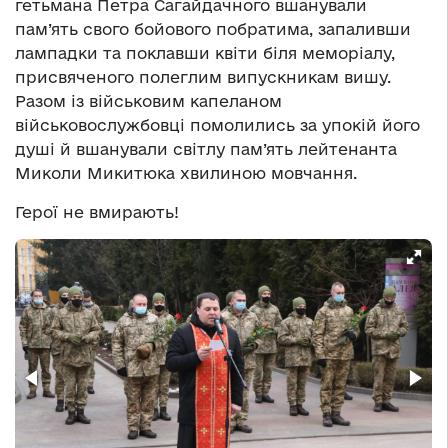
гетьмана Петра Сагайдачного вшанували
пам’ять свого бойового побратима, запаливши
лампадки та поклавши квіти біля меморіалу,
присвяченого полеглим випускникам вишу.
Разом із військовим капеланом
військовослужбовці помолились за упокій його
душі й вшанували світлу пам’ять лейтенанта
Миколи Микитюка хвилиною мовчання.
Герої не вмирають!