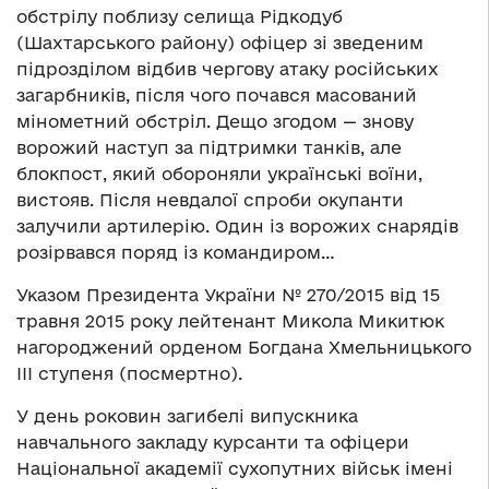
обстрілу поблизу селища Рідкодуб
(Шахтарського району) офіцер зі зведеним
підрозділом відбив чергову атаку російських
загарбників, після чого почався масований
мінометний обстріл. Дещо згодом — знову
ворожий наступ за підтримки танків, але
блокпост, який обороняли українські воїни,
вистояв. Після невдалої спроби окупанти
залучили артилерію. Один із ворожих снарядів
розірвався поряд із командиром…
Указом Президента України № 270/2015 від 15
травня 2015 року лейтенант Микола Микитюк
нагороджений орденом Богдана Хмельницького
III ступеня (посмертно).
У день роковин загибелі випускника
навчального закладу курсанти та офіцери
Національної академії сухопутних військ імені