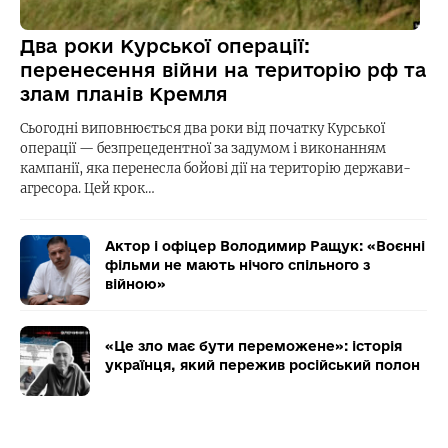
Два роки Курської операції:
перенесення війни на територію рф та
злам планів Кремля
Сьогодні виповнюється два роки від початку Курської
операції — безпрецедентної за задумом і виконанням
кампанії, яка перенесла бойові дії на територію держави-
агресора. Цей крок…
Актор і офіцер Володимир Ращук: «Воєнні
фільми не мають нічого спільного з
війною»
«Це зло має бути переможене»: історія
українця, який пережив російський полон