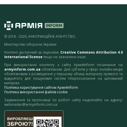
© 2018 - 2026, ІНФОРМАЦІЙНЕ АГЕНТСТВО,
Міністерство оборони України
Контент доступний за ліцензією
Creative Commons Attribution 4.0
International license
якщо не зазначено інше.
При використанні контенту з сайту АрміяInform посилання на
armyinform.com.ua
обов’язкове. Для суб’єктів у сфері онлайн-медіа
обов’язковим є розміщення у першому абзаці матеріалу прямого та
відкритого для пошукових систем гіперпосилання на цитований
матеріал.
Політика користування сайтом АрміяInform
Політика використання файлів cookie
Зауваження та пропозиції по роботі сайту надсилайте на адресу:
webmaster@armyinform.com.ua