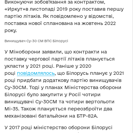
Виконуючи зобов’язання за контрактом,
«Иркут»в листопаді 2019 року поставив першу
партію літаків. Як повідомлено у відомстві,
поставка нової спланована на жовтень 2022
року.
Винищувач Су-30 СМ ВПС Білорусі
У Міноборони заявили, що контракти на
поставку чергової партії літаків планується
укласти у 2021 році. Раніше у 2020
році
повідомлялось
, що Білорусь планує у 2021
році придбати додаткову партію винищувачів
Су-30СМ. Тоді у планах Міністерства оборони
Білорусі було закупити у Росії чотири
винищувачі Су-30СМ та чотири вертольоти
Мі-35. Також планується переозброїти два
механізовані батальйони на БТР-82А.
У 2017 році міністерство оборони Білорусі