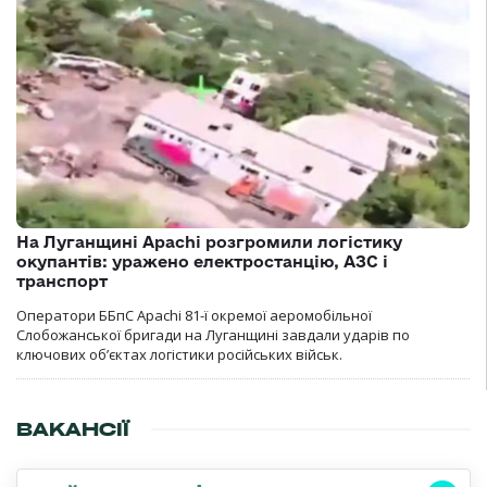
На Луганщині Apachi розгромили логістику
окупантів: уражено електростанцію, АЗС і
транспорт
Оператори ББпС Apachi 81-ї окремої аеромобільної
Слобожанської бригади на Луганщині завдали ударів по
ключових об’єктах логістики російських військ.
ВАКАНСІЇ