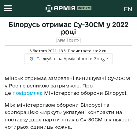
EN
Білорусь отримає Су-30СМ у 2022
році
АРМІЇ СВІТУ
6 Лютого 2021, 18:51
Прочитаєте за:
2
хв.
Слідкуйте за АрміяInform в Google
Мінськ отримає замовлені винищувачі Су-30СМ
у Росії з великою затримкою. Про
це
повідомляє
Міністерство оборони Білорусі.
Між міністерством оборони Білорусі та
корпорацією «Иркут» укладені контракти на
поставку двох партій літаків Су-30СМ в кількості
чотирьох одиниць кожна.