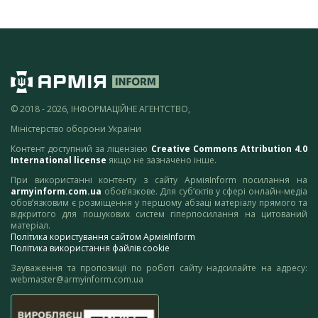
© 2018 - 2026, ІНФОРМАЦІЙНЕ АГЕНТСТВО,
Міністерство оборони України
Контент доступний за ліцензією
Creative Commons Attribution 4.0
International license
якщо не зазначено інше.
При використанні контенту з сайту АрміяInform посилання на
armyinform.com.ua
обов’язкове. Для суб’єктів у сфері онлайн-медіа
обов’язковим є розміщення у першому абзаці матеріалу прямого та
відкритого для пошукових систем гіперпосилання на цитований
матеріал.
Політика користування сайтом АрміяInform
Політика використання файлів cookie
Зауваження та пропозиції по роботі сайту надсилайте на адресу:
webmaster@armyinform.com.ua