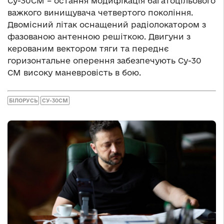
Су-30СМ – остання модифікація багатоцільового
важкого винищувача четвертого покоління.
Двомісний літак оснащений радіолокатором з
фазованою антенною решіткою. Двигуни з
керованим вектором тяги та переднє
горизонтальне оперення забезпечують Су-30
СМ високу маневровість в бою.
БІЛОРУСЬ
СУ-30СМ