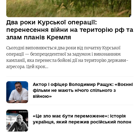
Два роки Курської операції:
перенесення війни на територію рф та
злам планів Кремля
Сьогодні виповнюється два роки від початку Курської
операції — безпрецедентної за задумом і виконанням
кампанії, яка перенесла бойові дії на територію держави-
агресора. Цей крок…
Актор і офіцер Володимир Ращук: «Воєнні
фільми не мають нічого спільного з
війною»
«Це зло має бути переможене»: історія
українця, який пережив російський полон