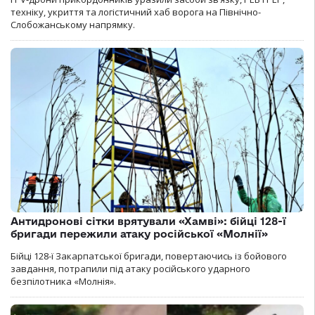
техніку, укриття та логістичний хаб ворога на Північно-
Слобожанському напрямку.
Антидронові сітки врятували «Хамві»: бійці 128-ї
бригади пережили атаку російської «Молнії»
Бійці 128-ї Закарпатської бригади, повертаючись із бойового
завдання, потрапили під атаку російського ударного
безпілотника «Молнія».