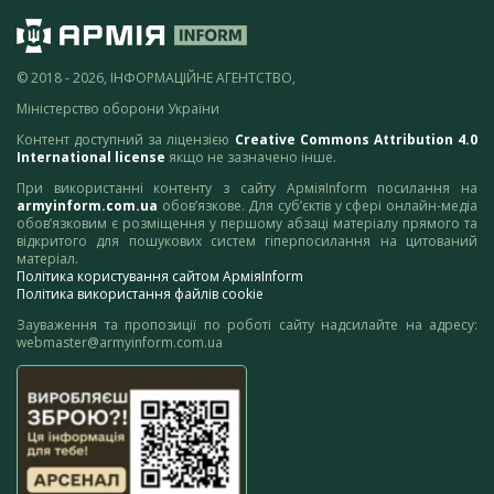
© 2018 - 2026, ІНФОРМАЦІЙНЕ АГЕНТСТВО,
Міністерство оборони України
Контент доступний за ліцензією
Creative Commons Attribution 4.0
International license
якщо не зазначено інше.
При використанні контенту з сайту АрміяInform посилання на
armyinform.com.ua
обов’язкове. Для суб’єктів у сфері онлайн-медіа
обов’язковим є розміщення у першому абзаці матеріалу прямого та
відкритого для пошукових систем гіперпосилання на цитований
матеріал.
Політика користування сайтом АрміяInform
Політика використання файлів cookie
Зауваження та пропозиції по роботі сайту надсилайте на адресу:
webmaster@armyinform.com.ua