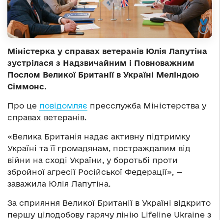
Міністерка у справах ветеранів Юлія Лапутіна
зустрілася з Надзвичайним і Повноважним
Послом Великої Британії в Україні Меліндою
Сіммонс.
Про це
повідомляє
пресслужба Міністерства у
справах ветеранів.
«Велика Британія надає активну підтримку
Україні та її громадянам, постраждалим від
війни на сході України, у боротьбі проти
збройної агресії Російської Федерації», —
заважила Юлія Лапутіна.
За сприяння Великої Британії в Україні відкрито
першу цілодобову гарячу лінію Lifeline Ukraine з