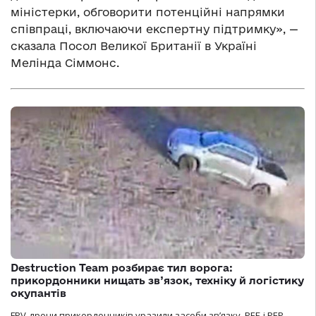
міністерки, обговорити потенційні напрямки
співпраці, включаючи експертну підтримку», —
сказала Посол Великої Британії в Україні
Мелінда Сіммонс.
Destruction Team розбирає тил ворога:
прикордонники нищать зв’язок, техніку й логістику
окупантів
FPV-дрони прикордонників уразили засоби зв’язку, РЕБ і РЕР,