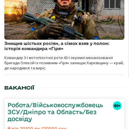
Знищив шістьох росіян, а сімох взяв у полон:
історія командира «Гіря»
Командир 3-ї мотопіхотної роти 43-ї окремої механізованої
бригади Олексій із позивним «Гіря» захищає Харківщину — край,
де народився та виріс.
ВАКАНСІЇ
Робота/Військовослужбовець
ЗСУ/Дніпро та Область/Без
досвіду
від 20100 до 120000 грн