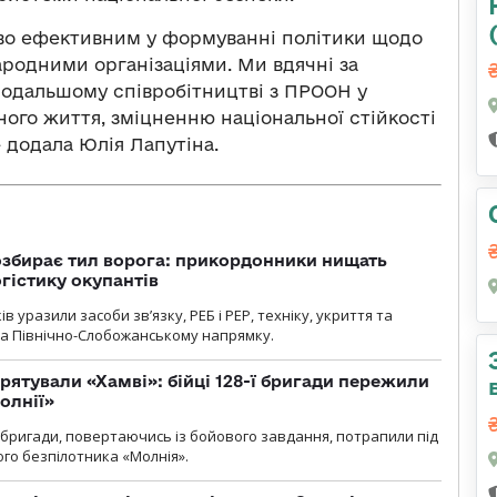
тво ефективним у формуванні політики щодо
народними організаціями. Ми вдячні за
подальшому співробітництві з ПРООН у
ного життя, зміцненню національної стійкості
– додала Юлія Лапутіна.
озбирає тил ворога: прикордонники нищать
огістику окупантів
 уразили засоби зв’язку, РЕБ і РЕР, техніку, укриття та
на Північно-Слобожанському напрямку.
рятували «Хамві»: бійці 128-ї бригади пережили
олнії»
ї бригади, повертаючись із бойового завдання, потрапили під
ого безпілотника «Молнія».