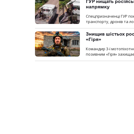
ГУР нищать російськ
напрямку
Спецпризначенці ГУР пок
транспорту, дронів та ло
Знищив шістьох росі
«Гіря»
Командир 3-ї мотопіхотно
позивним «Гіря» захищає