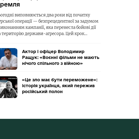
ремля
ьогодні виповнюється два роки від початку
урської операції — безпрецедентної за задумом
виконанням кампанії, яка перенесла бойові дії
а територію держави-агресора. Цей крок…
Актор і офіцер Володимир
Ращук: «Воєнні фільми не мають
нічого спільного з війною»
«Це зло має бути переможене»:
історія українця, який пережив
російський полон