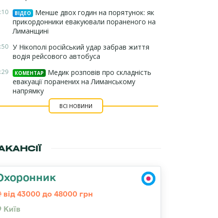
:10
Менше двох годин на порятунок: як
ВІДЕО
прикордонники евакуювали пораненого на
Лиманщині
:50
У Нікополі російський удар забрав життя
водія рейсового автобуса
:29
Медик розповів про складність
КОМЕНТАР
евакуації поранених на Лиманському
напрямку
ВСІ НОВИНИ
АКАНСІЇ
Охоронник
від 43000 до 48000 грн
Київ