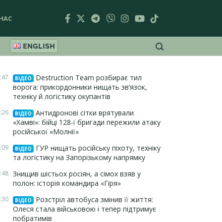
НАС
ENGLISH
:47
Destruction Team розбирає тил
ВІДЕО
ворога: прикордонники нищать зв’язок,
техніку й логістику окупантів
:26
Антидронові сітки врятували
ВІДЕО
«Хамві»: бійці 128-ї бригади пережили атаку
російської «Молнії»
:09
ГУР нищать російську піхоту, техніку
ВІДЕО
та логістику на Запорізькому напрямку
:48
Знищив шістьох росіян, а сімох взяв у
полон: історія командира «Гіря»
:30
Розстріл автобуса змінив її життя:
ВІДЕО
Олеся стала військовою і тепер підтримує
побратимів