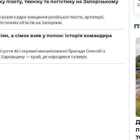
у піхоту, техніку та логістику на Запорізькому
азали кадри знищення російської піхоти, артилерії,
гістичних об’єктів на Запоріжжі.
П
ян, а сімох взяв у полон: історія командира
ї роти 43-ї окремої механізованої бригади Олексій із
 Харківщину — край, де народився та виріс.
Д
п
т