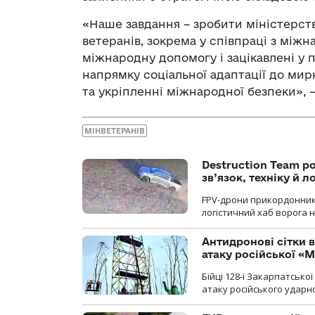
«Наше завдання – зробити міністерс
ветеранів, зокрема у співпраці з між
міжнародну допомогу і зацікавлені у 
напрямку соціальної адаптації до мир
та укріпленні міжнародної безпеки», 
МІНВЕТЕРАНІВ
Destruction Team р
зв’язок, техніку й л
FPV-дрони прикордонників
логістичний хаб ворога 
Антидронові сітки в
атаку російської «М
Бійці 128-ї Закарпатсько
атаку російського ударн