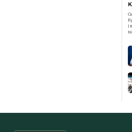
К
С
К
і 
н