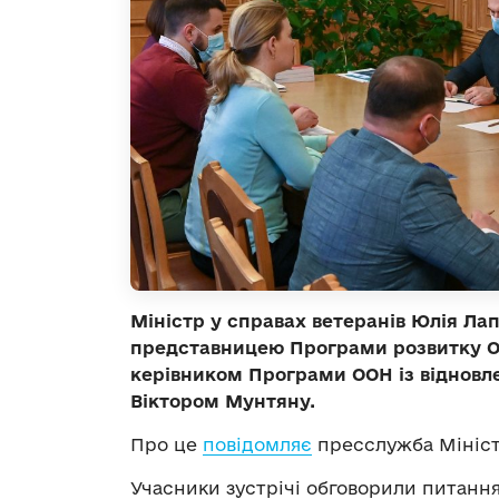
Міністр у справах ветеранів Юлія Лап
представницею Програми розвитку ОО
керівником Програми ООН із відновле
Віктором Мунтяну.
Про це
повідомляє
пресслужба Міністе
Учасники зустрічі обговорили питанн