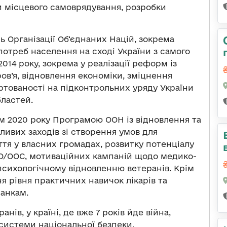
 місцевого самоврядування, розробки
ь Організації Об‘єднаних Націй, зокрема
отреб населення на сході України з самого
014 року, зокрема у реалізації реформ із
ров’я, відновлення економіки, зміцнення
уртованості на підконтрольних уряду України
бластей.
ом 2020 року Програмою ООН із відновлення та
ливих заходів зі створення умов для
ття у власних громадах, розвитку потенціалу
ТО/ООС, мотиваційних кампаній щодо медико-
психологічному відновленню ветеранів. Крім
 рівня практичних навичок лікарів та
ранкам.
нів, у країні, де вже 7 років йде війна,
системи національної безпеки.