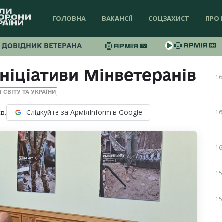
ГОЛОВНА
ВАКАНСІЇ
СОЦЗАХИСТ
ПРО 
ДОВІДНИК ВЕТЕРАНА
ніціативи Мінветеранів
16
 СВІТУ ТА УКРАЇНИ
Слідкуйте за АрміяInform в Google
16
хв.
16
15
15