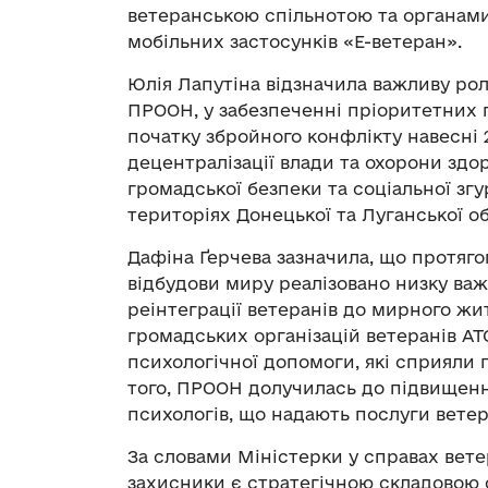
ветеранською спільнотою та органами
мобільних застосунків «Е-ветеран».
Юлія Лапутіна відзначила важливу рол
ПРООН, у забезпеченні пріоритетних п
початку збройного конфлікту навесні 2
децентралізації влади та охорони здо
громадської безпеки та соціальної зг
територіях Донецької та Луганської о
Дафіна Ґерчева зазначила, що протяг
відбудови миру реалізовано низку важ
реінтеграції ветеранів до мирного жи
громадських організацій ветеранів А
психологічної допомоги, які сприяли 
того, ПРООН долучилась до підвищення
психологів, що надають послуги вете
За словами Міністерки у справах ветера
захисники є стратегічною складовою 