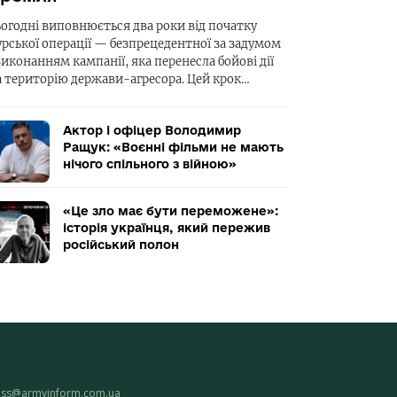
ьогодні виповнюється два роки від початку
урської операції — безпрецедентної за задумом
виконанням кампанії, яка перенесла бойові дії
а територію держави-агресора. Цей крок…
Актор і офіцер Володимир
Ращук: «Воєнні фільми не мають
нічого спільного з війною»
«Це зло має бути переможене»:
історія українця, який пережив
російський полон
ess@armyinform.com.ua