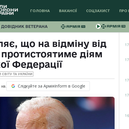
ГОЛОВНА
ВАКАНСІЇ
СОЦЗАХИСТ
ПРО 
ДОВІДНИК ВЕТЕРАНА
яє, що на відміну від
17
 протистоятиме діям
17
ої Федерації
 СВІТУ ТА УКРАЇНИ
17
Слідкуйте за АрміяInform в Google
1
хв.
17
16