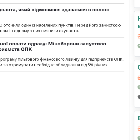
упанта, який відмовився здаватися в полон:
О оточили один із населених пунктів. Перед його зачисткою
ном і в одному з них виявили окупанта.
ної оплати одразу: Міноборони запустило
приємств ОПК
ограму пільгового фінансового лізингу для підприємств ОПК,
 та отримувати необхідне обладнання під 5% річних.