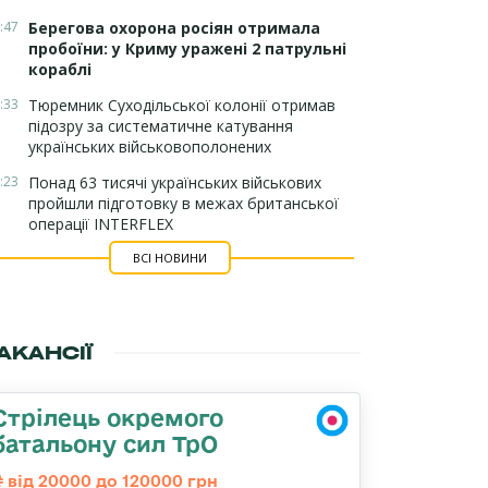
:47
Берегова охорона росіян отримала
пробоїни: у Криму уражені 2 патрульні
кораблі
:33
Тюремник Суходільської колонії отримав
підозру за систематичне катування
українських військовополонених
:23
Понад 63 тисячі українських військових
пройшли підготовку в межах британської
операції INTERFLEX
ВСІ НОВИНИ
АКАНСІЇ
Стрілець окремого
батальону сил ТрО
від 20000 до 120000 грн