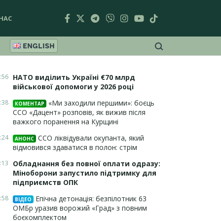
НАС
ENGLISH
:56
НАТО виділить Україні €70 млрд
військової допомоги у 2026 році
:38
«Ми заходили першими»: боєць
КОМЕНТАР
ССО «Дацент» розповів, як вижив після
важкого поранення на Курщині
:24
ССО ліквідували окупанта, який
АНОНС
відмовився здаватися в полон: стрім
:13
Обладнання без повної оплати одразу:
Міноборони запустило підтримку для
підприємств ОПК
:58
Епічна детонація: безпілотник 63
ВІДЕО
ОМБр уразив ворожий «Град» з повним
боєкомплектом