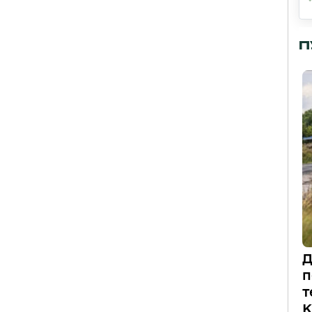
П
Д
п
т
К