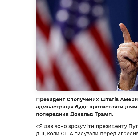
Президент Сполучених Штатів Амери
адміністрація буде протистояти діям 
попередник Дональд Трамп.
«Я дав ясно зрозуміти президенту Путі
дні, коли США пасували перед агресив