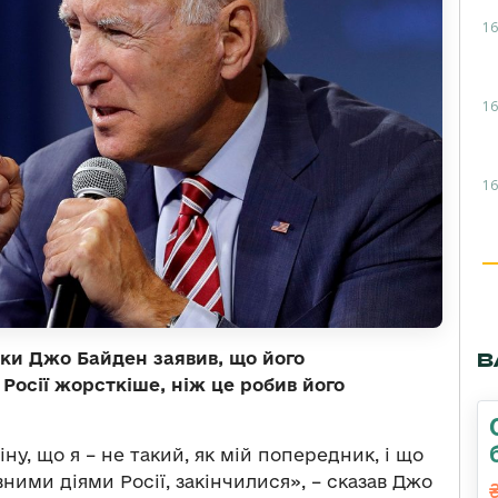
16
16
16
В
ки Джо Байден заявив, що його
Росії жорсткіше, ніж це робив його
ну, що я – не такий, як мій попередник, і що
ними діями Росії, закінчилися», – сказав Джо