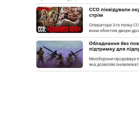
ССО ліквідували ок
стрім
Оператори 3-го полку СС
вони облетіли двори дро
Обладнання без пов
підтримку для під
Міноборони продовжує пр
яка дозволяє оновлювати