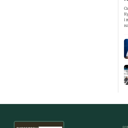
С
К
і 
н
pr