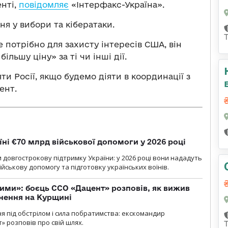
нті,
повідомляє
«Інтерфакс-Україна».
ня у вибори та кібератаки.
 потрібно для захисту інтересів США, він
льшу ціну» за ті чи інші дії.
 Росії, якщо будемо діяти в координації з
ент.
їні €70 млрд військової допомоги у 2026 році
 довгострокову підтримку України: у 2026 році вони нададуть
ійськову допомогу та підготовку українських воїнів.
ми»: боєць ССО «Дацент» розповів, як вижив
нення на Курщині
ня під обстрілом і сила побратимства: екскомандир
» розповів про свій шлях.