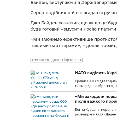
Байден, виступаючи в Держдепартаме
Серед подібних дій він згадав втручан
Джо Байден зазначив, що якщо це буде
буде готовий «змусити Росію платити бі
«Ми зможемо ефективніше протистояти
нашими партнерами», – додав презид
АГРЕСІЯ РФ
ДЖО БАЙДЕН
США
НАТО виділить Укра
Країни НАТО підтвердили
€70 млрд на озброєння, в
«Ми заходили перши
після важкого пора
Бої на Курщині, поранен
розвідгрупи ССО «Дацент